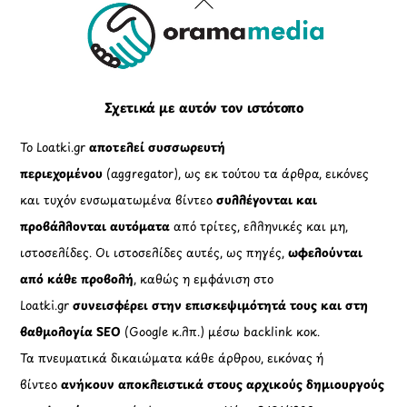
Back
To
Top
Σχετικά με αυτόν τον ιστότοπο
Το Loatki.gr
αποτελεί συσσωρευτή
περιεχομένου
(aggregator), ως εκ τούτου τα άρθρα, εικόνες
και τυχόν ενσωματωμένα βίντεο
συλλέγονται και
προβάλλονται αυτόματα
από τρίτες, ελληνικές και μη,
ιστοσελίδες. Οι ιστοσελίδες αυτές, ως πηγές,
ωφελούνται
από κάθε προβολή
, καθώς η εμφάνιση στο
Loatki.gr
συνεισφέρει στην επισκεψιμότητά τους και στη
βαθμολογία SEO
(Google κ.λπ.) μέσω backlink κοκ.
Τα πνευματικά δικαιώματα κάθε άρθρου, εικόνας ή
βίντεο
ανήκουν αποκλειστικά στους αρχικούς δημιουργούς