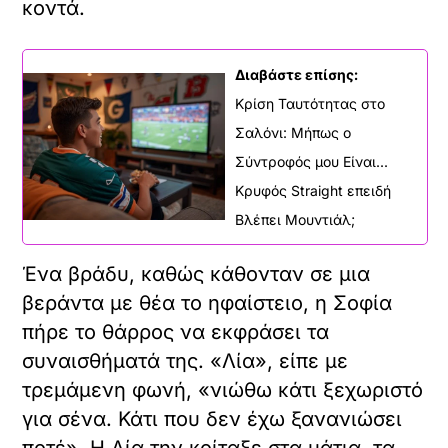
κοντά.
Διαβάστε επίσης:
Κρίση Ταυτότητας στο
Σαλόνι: Μήπως ο
Σύντροφός μου Είναι...
Κρυφός Straight επειδή
Βλέπει Μουντιάλ;
Ένα βράδυ, καθώς κάθονταν σε μια
βεράντα με θέα το ηφαίστειο, η Σοφία
πήρε το θάρρος να εκφράσει τα
συναισθήματά της. «Λία», είπε με
τρεμάμενη φωνή, «νιώθω κάτι ξεχωριστό
για σένα. Κάτι που δεν έχω ξανανιώσει
ποτέ». Η Λία την κοίταξε στα μάτια, τα