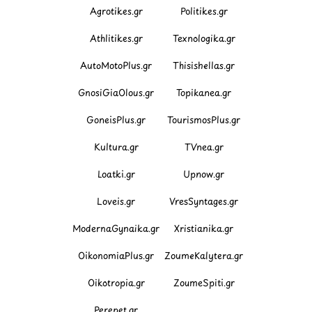
Agrotikes.gr
Politikes.gr
Athlitikes.gr
Texnologika.gr
AutoMotoPlus.gr
Thisishellas.gr
GnosiGiaOlous.gr
Topikanea.gr
GoneisPlus.gr
TourismosPlus.gr
Kultura.gr
TVnea.gr
Loatki.gr
Upnow.gr
Loveis.gr
VresSyntages.gr
ModernaGynaika.gr
Xristianika.gr
OikonomiaPlus.gr
ZoumeKalytera.gr
Oikotropia.gr
ZoumeSpiti.gr
Perepet.gr