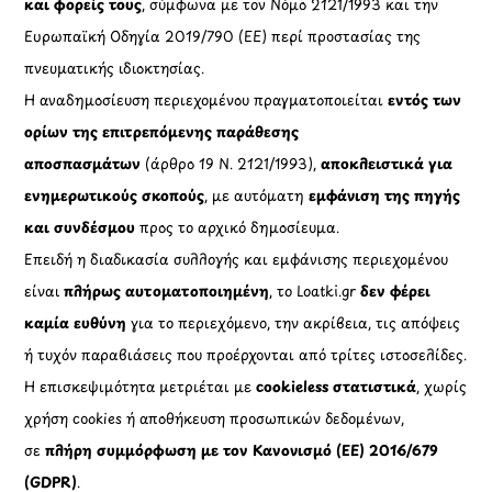
και φορείς τους
, σύμφωνα με τον Νόμο 2121/1993 και την
Ευρωπαϊκή Οδηγία 2019/790 (ΕΕ) περί προστασίας της
πνευματικής ιδιοκτησίας.
Η αναδημοσίευση περιεχομένου πραγματοποιείται
εντός των
ορίων της επιτρεπόμενης παράθεσης
αποσπασμάτων
(άρθρο 19 Ν. 2121/1993),
αποκλειστικά για
ενημερωτικούς σκοπούς
, με αυτόματη
εμφάνιση της πηγής
και συνδέσμου
προς το αρχικό δημοσίευμα.
Επειδή η διαδικασία συλλογής και εμφάνισης περιεχομένου
είναι
πλήρως αυτοματοποιημένη
, το Loatki.gr
δεν φέρει
καμία ευθύνη
για το περιεχόμενο, την ακρίβεια, τις απόψεις
ή τυχόν παραβιάσεις που προέρχονται από τρίτες ιστοσελίδες.
Η επισκεψιμότητα μετριέται με
cookieless στατιστικά
, χωρίς
χρήση cookies ή αποθήκευση προσωπικών δεδομένων,
σε
πλήρη συμμόρφωση με τον Κανονισμό (ΕΕ) 2016/679
(GDPR)
.