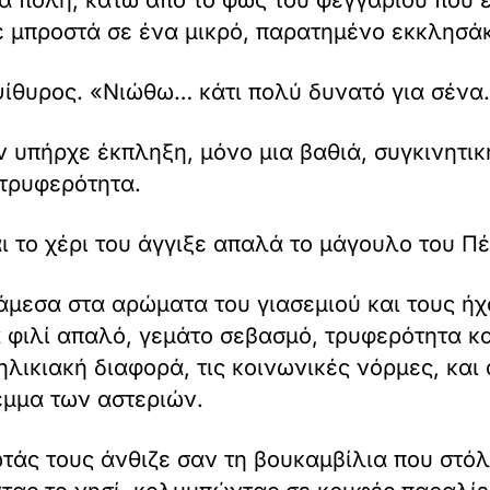
ά πόλη, κάτω από το φως του φεγγαριού που έ
 μπροστά σε ένα μικρό, παρατημένο εκκλησάκι
ψίθυρος. «Νιώθω… κάτι πολύ δυνατό για σένα
ν υπήρχε έκπληξη, μόνο μια βαθιά, συγκινητ
 τρυφερότητα.
ι το χέρι του άγγιξε απαλά το μάγουλο του Πέ
άμεσα στα αρώματα του γιασεμιού και τους ήχ
 φιλί απαλό, γεμάτο σεβασμό, τρυφερότητα κα
ηλικιακή διαφορά, τις κοινωνικές νόρμες, κα
έμμα των αστεριών.
τάς τους άνθιζε σαν τη βουκαμβίλια που στόλ