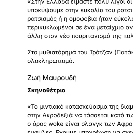
«Στην Ελλάδα είμαστε πολύ λίγοι ο
υποκύψουμε στην ευκολία του ρατσισ
ρατσισμός ή η ομοφοβία ήταν εύκολο
περικυκλωμένοι σε ένα μεταίχμιο αν
άλλη στον νέο πουριτανισμό της πολ
Στο μυθιστόρημά του Τρότζαν (Πατά
ολοκληρωτισμό.
Ζωή Μαυρουδή
Σκηνοθέτρια
«Το μιντιακό κατασκεύασμα της δια
στην Ακροδεξιά να τάσσεται κατά τω
ο όρος woke είναι σλανγκ των Αφρο
έμφυλες. Εχουμε υποχρέωση να σκεφ