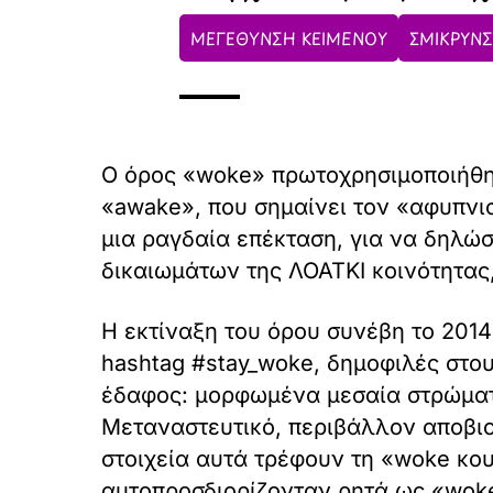
ΜΕΓΕΘΥΝΣΗ ΚΕΙΜΕΝΟΥ
ΣΜΙΚΡΥΝΣ
Ο όρος «woke» πρωτοχρησιμοποιήθη
«awake», που σημαίνει τον «αφυπνι
μια ραγδαία επέκταση, για να δηλώσ
δικαιωμάτων της ΛΟΑΤΚΙ κοινότητας
Η εκτίναξη του όρου συνέβη το 2014
hashtag #stay_woke, δημοφιλές στου
έδαφος: μορφωμένα μεσαία στρώματα
Mεταναστευτικό, περιβάλλον αποβι
στοιχεία αυτά τρέφουν τη «woke κο
αυτοπροσδιορίζονταν ρητά ως «wok