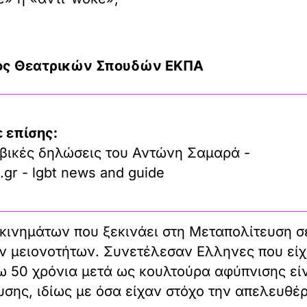
τος Θεατρικών Σπουδών ΕΚΠΑ
 επίσης:
βικές δηλώσεις του Αντώνη Σαμαρά -
.gr - lgbt news and guide
α κινημάτων που ξεκινάει στη Μεταπολίτευση 
ν μειονοτήτων. Συνετέλεσαν Eλληνες που είχα
 50 χρόνια μετά ως κουλτούρα αφύπνισης είν
σης, ιδίως με όσα είχαν στόχο την απελευθέρ