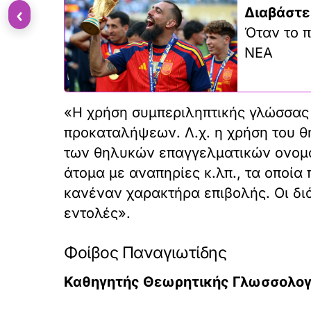
‹
Διαβάστε
Όταν το π
ΝΕΑ
«Η χρήση συμπεριληπτικής γλώσσας 
προκαταλήψεων. Λ.χ. η χρήση του θ
των θηλυκών επαγγελματικών ονομάτ
άτομα με αναπηρίες κ.λπ., τα οποία
κανέναν χαρακτήρα επιβολής. Οι δι
εντολές».
Φοίβος Παναγιωτίδης
Καθηγητής Θεωρητικής Γλωσσολογί