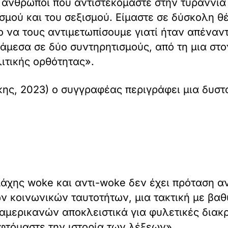
ι άνθρωποι που αντιστεκόμαστε στην τυραννία
μού και του σεξισμού. Είμαστε σε δύσκολη θ
 να τους αντιμετωπίσουμε γιατί ήταν απέναντ
άμεσα σε δύο συντηρητισμούς, από τη μια στο
ιτικής ορθότητας».
κης, 2023) ο συγγραφέας περιγράφει μια δυστ
μάχης woke και αντι-woke δεν έχει πρόταση α
ν κοινωνικών ταυτοτήτων, μια τακτική με βαθύ
αμερικανών αποκλειστικά για φυλετικές διακρ
τόμαστε την ιστορία των λέξεων».