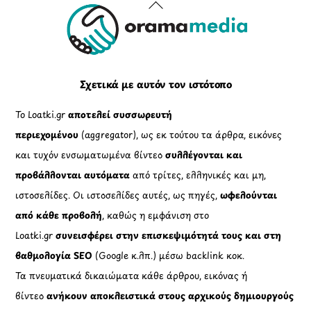
Back
To
Top
Σχετικά με αυτόν τον ιστότοπο
Το Loatki.gr
αποτελεί συσσωρευτή
περιεχομένου
(aggregator), ως εκ τούτου τα άρθρα, εικόνες
και τυχόν ενσωματωμένα βίντεο
συλλέγονται και
προβάλλονται αυτόματα
από τρίτες, ελληνικές και μη,
ιστοσελίδες. Οι ιστοσελίδες αυτές, ως πηγές,
ωφελούνται
από κάθε προβολή
, καθώς η εμφάνιση στο
Loatki.gr
συνεισφέρει στην επισκεψιμότητά τους και στη
βαθμολογία SEO
(Google κ.λπ.) μέσω backlink κοκ.
Τα πνευματικά δικαιώματα κάθε άρθρου, εικόνας ή
βίντεο
ανήκουν αποκλειστικά στους αρχικούς δημιουργούς