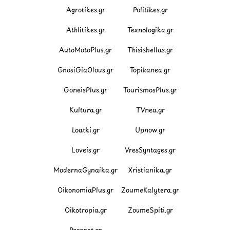
Agrotikes.gr
Politikes.gr
Athlitikes.gr
Texnologika.gr
AutoMotoPlus.gr
Thisishellas.gr
GnosiGiaOlous.gr
Topikanea.gr
GoneisPlus.gr
TourismosPlus.gr
Kultura.gr
TVnea.gr
Loatki.gr
Upnow.gr
Loveis.gr
VresSyntages.gr
ModernaGynaika.gr
Xristianika.gr
OikonomiaPlus.gr
ZoumeKalytera.gr
Oikotropia.gr
ZoumeSpiti.gr
Perepet.gr