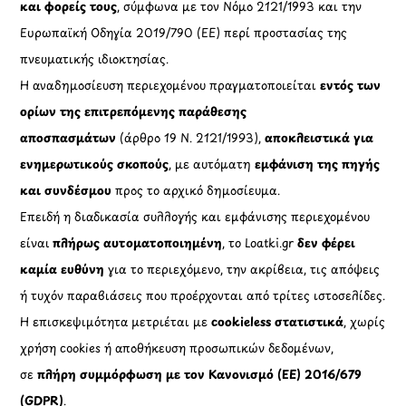
και φορείς τους
, σύμφωνα με τον Νόμο 2121/1993 και την
Ευρωπαϊκή Οδηγία 2019/790 (ΕΕ) περί προστασίας της
πνευματικής ιδιοκτησίας.
Η αναδημοσίευση περιεχομένου πραγματοποιείται
εντός των
ορίων της επιτρεπόμενης παράθεσης
αποσπασμάτων
(άρθρο 19 Ν. 2121/1993),
αποκλειστικά για
ενημερωτικούς σκοπούς
, με αυτόματη
εμφάνιση της πηγής
και συνδέσμου
προς το αρχικό δημοσίευμα.
Επειδή η διαδικασία συλλογής και εμφάνισης περιεχομένου
είναι
πλήρως αυτοματοποιημένη
, το Loatki.gr
δεν φέρει
καμία ευθύνη
για το περιεχόμενο, την ακρίβεια, τις απόψεις
ή τυχόν παραβιάσεις που προέρχονται από τρίτες ιστοσελίδες.
Η επισκεψιμότητα μετριέται με
cookieless στατιστικά
, χωρίς
χρήση cookies ή αποθήκευση προσωπικών δεδομένων,
σε
πλήρη συμμόρφωση με τον Κανονισμό (ΕΕ) 2016/679
(GDPR)
.