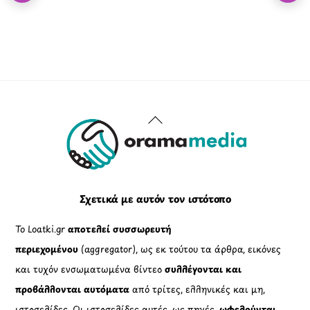
Back
To
Top
Σχετικά με αυτόν τον ιστότοπο
Το Loatki.gr
αποτελεί συσσωρευτή
περιεχομένου
(aggregator), ως εκ τούτου τα άρθρα, εικόνες
και τυχόν ενσωματωμένα βίντεο
συλλέγονται και
προβάλλονται αυτόματα
από τρίτες, ελληνικές και μη,
ιστοσελίδες. Οι ιστοσελίδες αυτές, ως πηγές,
ωφελούνται