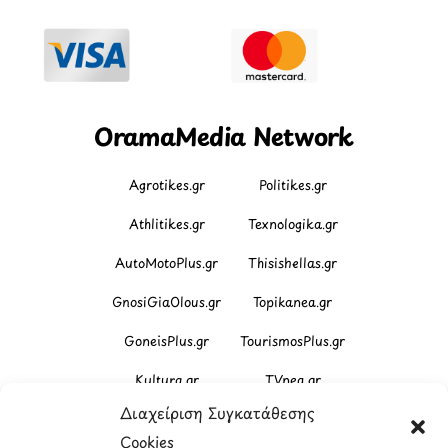
OramaMedia Network
Agrotikes.gr
Politikes.gr
Athlitikes.gr
Texnologika.gr
AutoMotoPlus.gr
Thisishellas.gr
GnosiGiaOlous.gr
Topikanea.gr
GoneisPlus.gr
TourismosPlus.gr
Kultura.gr
TVnea.gr
Διαχείριση Συγκατάθεσης
Loatki.gr
Upnow.gr
Cookies