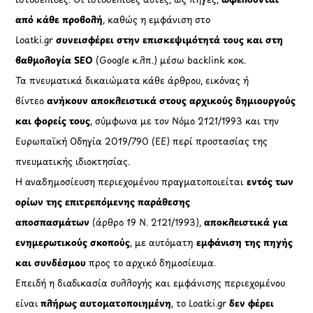
από κάθε προβολή
, καθώς η εμφάνιση στο
Loatki.gr
συνεισφέρει στην επισκεψιμότητά τους και στη
βαθμολογία SEO
(Google κ.λπ.) μέσω backlink κοκ.
Τα πνευματικά δικαιώματα κάθε άρθρου, εικόνας ή
βίντεο
ανήκουν αποκλειστικά στους αρχικούς δημιουργούς
και φορείς τους
, σύμφωνα με τον Νόμο 2121/1993 και την
Ευρωπαϊκή Οδηγία 2019/790 (ΕΕ) περί προστασίας της
πνευματικής ιδιοκτησίας.
Η αναδημοσίευση περιεχομένου πραγματοποιείται
εντός των
ορίων της επιτρεπόμενης παράθεσης
αποσπασμάτων
(άρθρο 19 Ν. 2121/1993),
αποκλειστικά για
ενημερωτικούς σκοπούς
, με αυτόματη
εμφάνιση της πηγής
και συνδέσμου
προς το αρχικό δημοσίευμα.
Επειδή η διαδικασία συλλογής και εμφάνισης περιεχομένου
είναι
πλήρως αυτοματοποιημένη
, το Loatki.gr
δεν φέρει