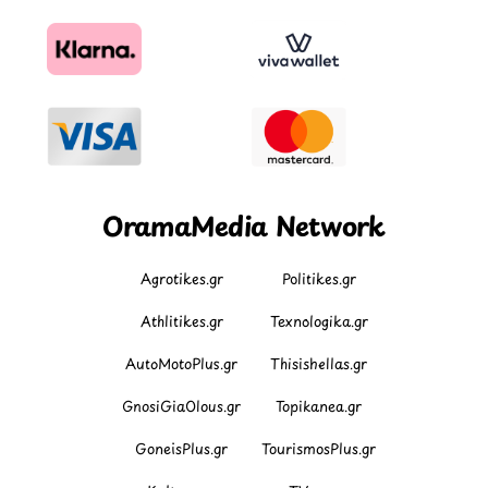
OramaMedia Network
Agrotikes.gr
Politikes.gr
Athlitikes.gr
Texnologika.gr
AutoMotoPlus.gr
Thisishellas.gr
GnosiGiaOlous.gr
Topikanea.gr
GoneisPlus.gr
TourismosPlus.gr