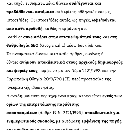
και τυχόν ενσωματωμένα βίντεο
συλλέγονται και
προβάλλονται αυτόματα
από τρίτες, ελληνικές και μη,
ιστοσελίδες. Οι ιστοσελίδες αυτές, ως πηγές,
ωφελούνται
από κάθε προβολή
, καθώς η εμφάνιση στο
Loatki.gr
συνεισφέρει στην επισκεψιμότητά τους και στη
βαθμολογία SEO
(Google κ.λπ.) μέσω backlink κοκ.
Τα πνευματικά δικαιώματα κάθε άρθρου, εικόνας ή
βίντεο
ανήκουν αποκλειστικά στους αρχικούς δημιουργούς
και φορείς τους
, σύμφωνα με τον Νόμο 2121/1993 και την
Ευρωπαϊκή Οδηγία 2019/790 (ΕΕ) περί προστασίας της
πνευματικής ιδιοκτησίας.
Η αναδημοσίευση περιεχομένου πραγματοποιείται
εντός των
ορίων της επιτρεπόμενης παράθεσης
αποσπασμάτων
(άρθρο 19 Ν. 2121/1993),
αποκλειστικά για
ενημερωτικούς σκοπούς
, με αυτόματη
εμφάνιση της πηγής
και συνδέσμου
προς το αρχικό δημοσίευμα.