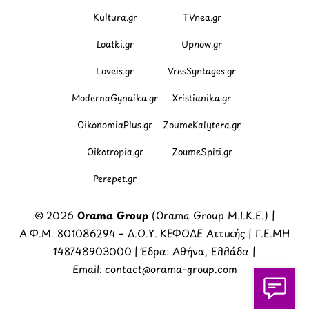
Kultura.gr
TVnea.gr
Loatki.gr
Upnow.gr
Loveis.gr
VresSyntages.gr
ModernaGynaika.gr
Xristianika.gr
OikonomiaPlus.gr
ZoumeKalytera.gr
Oikotropia.gr
ZoumeSpiti.gr
Perepet.gr
© 2026
Orama Group
(Orama Group Μ.Ι.Κ.Ε.) |
Α.Φ.Μ. 801086294 – Δ.Ο.Υ. ΚΕΦΟΔΕ Αττικής | Γ.Ε.ΜΗ
148748903000 | Έδρα: Αθήνα, Ελλάδα |
Email: contact@orama-group.com