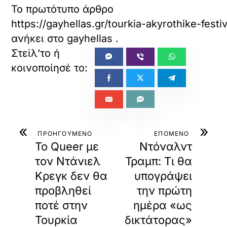
Το πρωτότυπο άρθρο
https://gayhellas.gr/tourkia-akyrothike-festi
ανήκει στο
gayhellas
.
«
»
ΠΡΟΗΓΟΥΜΕΝΟ
ΕΠΟΜΕΝΟ
Το Queer με
Ντόναλντ
τον Ντάνιελ
Τραμπ: Τι θα
Κρεγκ δεν θα
υπογράψει
προβληθεί
την πρώτη
ποτέ στην
ημέρα «ως
Τουρκία
δικτάτορας»