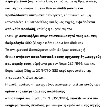
περιεχομένου
(aggregator), ως εκ τούτου τα άρθρα, εικόνες
και τυχόν ενσωματωμένα βίντεο
συλλέγονται και
προβάλλονται αυτόματα
από τρίτες, ελληνικές και μη,
ιστοσελίδες. Οι ιστοσελίδες αυτές, ως πηγές,
ωφελούνται
από κάθε προβολή
, καθώς η εμφάνιση στο
Loatki.gr
συνεισφέρει στην επισκεψιμότητά τους και στη
βαθμολογία SEO
(Google κ.λπ.) μέσω backlink κοκ.
Τα πνευματικά δικαιώματα κάθε άρθρου, εικόνας ή
βίντεο
ανήκουν αποκλειστικά στους αρχικούς δημιουργούς
και φορείς τους
, σύμφωνα με τον Νόμο 2121/1993 και την
Ευρωπαϊκή Οδηγία 2019/790 (ΕΕ) περί προστασίας της
πνευματικής ιδιοκτησίας.
Η αναδημοσίευση περιεχομένου πραγματοποιείται
εντός των
ορίων της επιτρεπόμενης παράθεσης
αποσπασμάτων
(άρθρο 19 Ν. 2121/1993),
αποκλειστικά για
ενημερωτικούς σκοπούς
, με αυτόματη
εμφάνιση της πηγής