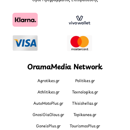
OramaMedia Network
Agrotikes.gr
Politikes.gr
Athlitikes.gr
Texnologika.gr
AutoMotoPlus.gr
Thisishellas.gr
GnosiGiaOlous.gr
Topikanea.gr
GoneisPlus.gr
TourismosPlus.gr