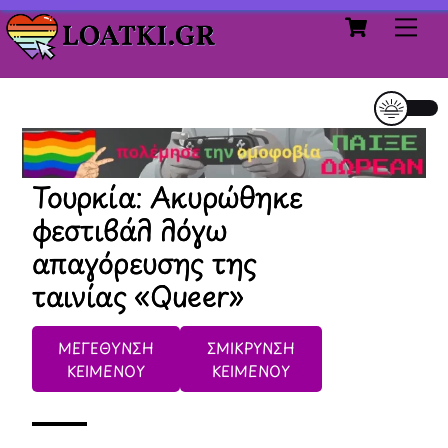
Cart
Skip
Me
to
content
Τουρκία: Ακυρώθηκε
φεστιβάλ λόγω
απαγόρευσης της
ταινίας «Queer»
ΜΕΓΕΘΥΝΣΗ
ΣΜΙΚΡΥΝΣΗ
ΚΕΙΜΕΝΟΥ
ΚΕΙΜΕΝΟΥ