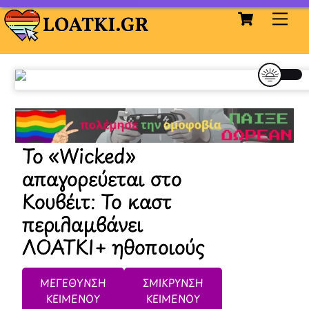
Cart
Skip
Me
to
content
Το «Wicked»
απαγορεύεται στο
Κουβέιτ: Το καστ
περιλαμβάνει
ΛΟΑΤΚΙ+ ηθοποιούς
ΜΕΓΕΘΥΝΣΗ
ΣΜΙΚΡΥΝΣΗ
ΚΕΙΜΕΝΟΥ
ΚΕΙΜΕΝΟΥ