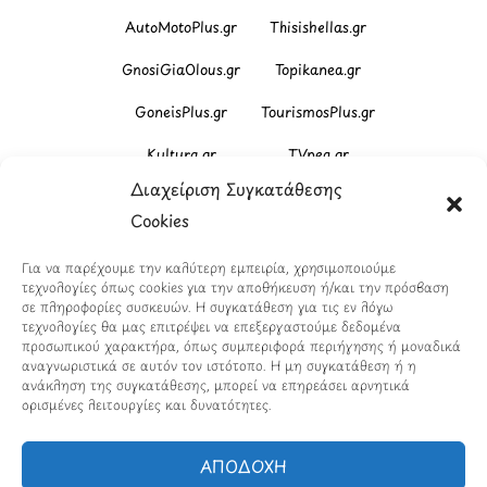
AutoMotoPlus.gr
Thisishellas.gr
GnosiGiaOlous.gr
Topikanea.gr
GoneisPlus.gr
TourismosPlus.gr
Kultura.gr
TVnea.gr
Διαχείριση Συγκατάθεσης
Loatki.gr
Upnow.gr
Cookies
Loveis.gr
VresSyntages.gr
Για να παρέχουμε την καλύτερη εμπειρία, χρησιμοποιούμε
ModernaGynaika.gr
Xristianika.gr
τεχνολογίες όπως cookies για την αποθήκευση ή/και την πρόσβαση
σε πληροφορίες συσκευών. Η συγκατάθεση για τις εν λόγω
OikonomiaPlus.gr
ZoumeKalytera.gr
τεχνολογίες θα μας επιτρέψει να επεξεργαστούμε δεδομένα
προσωπικού χαρακτήρα, όπως συμπεριφορά περιήγησης ή μοναδικά
Oikotropia.gr
ZoumeSpiti.gr
αναγνωριστικά σε αυτόν τον ιστότοπο. Η μη συγκατάθεση ή η
ανάκληση της συγκατάθεσης, μπορεί να επηρεάσει αρνητικά
ορισμένες λειτουργίες και δυνατότητες.
Perepet.gr
ΑΠΟΔΟΧΗ
© 2026
Orama Group
(Orama Group Μ.Ι.Κ.Ε.) |