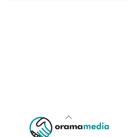
Back
To
Top