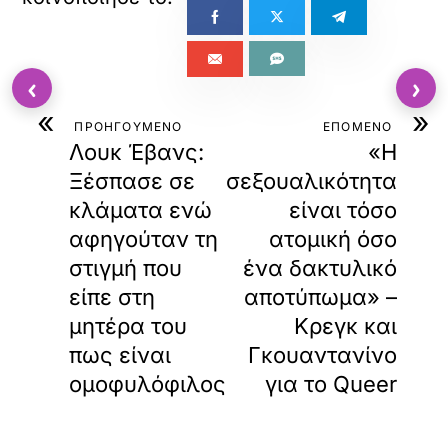
‹
›
«
»
ΠΡΟΗΓΟΥΜΕΝΟ
ΕΠΟΜΕΝΟ
Λουκ Έβανς:
«Η
Ξέσπασε σε
σεξουαλικότητα
κλάματα ενώ
είναι τόσο
αφηγούταν τη
ατομική όσο
στιγμή που
ένα δακτυλικό
είπε στη
αποτύπωμα» –
μητέρα του
Κρεγκ και
πως είναι
Γκουαντανίνο
ομοφυλόφιλος
για το Queer