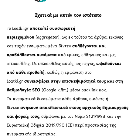
Σχετικά με αυτόν τον ιστότοπο
Το Loatki.gr
αποτελεί συσσωρευτή
περιεχομένου
(aggregator), ως εκ τούτου τα άρθρα, εικόνες
και τυχόν ενσωματωμένα βίντεο
συλλέγονται και
προβάλλονται αυτόματα
από τρίτες, ελληνικές και μη,
ιστοσελίδες. Οι ιστοσελίδες αυτές, ως πηγές,
ωφελούνται
από κάθε προβολή
, καθώς η εμφάνιση στο
Loatki.gr
συνεισφέρει στην επισκεψιμότητά τους και στη
βαθμολογία SEO
(Google κ.λπ.) μέσω backlink κοκ.
Τα πνευματικά δικαιώματα κάθε άρθρου, εικόνας ή
βίντεο
ανήκουν αποκλειστικά στους αρχικούς δημιουργούς
και φορείς τους
, σύμφωνα με τον Νόμο 2121/1993 και την
Ευρωπαϊκή Οδηγία 2019/790 (ΕΕ) περί προστασίας της
πνευματικής ιδιοκτησίας.