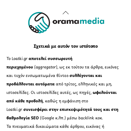
Back
To
Top
Σχετικά με αυτόν τον ιστότοπο
Το Loatki.gr
αποτελεί συσσωρευτή
περιεχομένου
(aggregator), ως εκ τούτου τα άρθρα, εικόνες
και τυχόν ενσωματωμένα βίντεο
συλλέγονται και
προβάλλονται αυτόματα
από τρίτες, ελληνικές και μη,
ιστοσελίδες. Οι ιστοσελίδες αυτές, ως πηγές,
ωφελούνται
από κάθε προβολή
, καθώς η εμφάνιση στο
Loatki.gr
συνεισφέρει στην επισκεψιμότητά τους και στη
βαθμολογία SEO
(Google κ.λπ.) μέσω backlink κοκ.
Τα πνευματικά δικαιώματα κάθε άρθρου, εικόνας ή