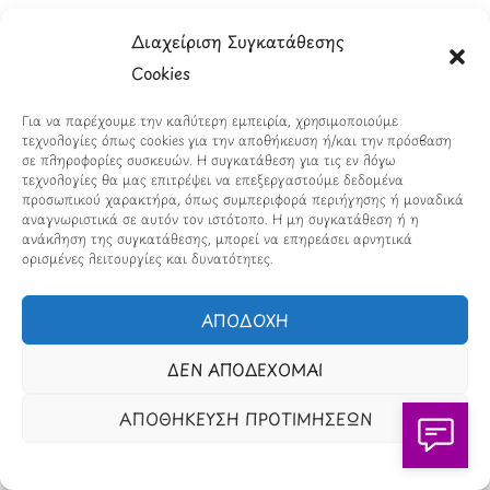
Πολιτική Χρήσης Τεχνητής Νοημοσύνης
Διαχείριση Συγκατάθεσης
Cookies
Προϊόντα Φιλικά προς το Περιβάλλον
Πολιτική Εκπτώσεων και Προσφορών
Για να παρέχουμε την καλύτερη εμπειρία, χρησιμοποιούμε
τεχνολογίες όπως cookies για την αποθήκευση ή/και την πρόσβαση
Όροι Affiliate Συνδέσμων & Προωθητικού Υλικού
σε πληροφορίες συσκευών. Η συγκατάθεση για τις εν λόγω
τεχνολογίες θα μας επιτρέψει να επεξεργαστούμε δεδομένα
προσωπικού χαρακτήρα, όπως συμπεριφορά περιήγησης ή μοναδικά
Πολιτική Διαφημιστικής Διαφάνειας
αναγνωριστικά σε αυτόν τον ιστότοπο. Η μη συγκατάθεση ή η
ανάκληση της συγκατάθεσης, μπορεί να επηρεάσει αρνητικά
Όροι Προγράμματος Επιβράβευσης
ορισμένες λειτουργίες και δυνατότητες.
ΑΠΟΔΟΧΗ
ΔΕΝ ΑΠΟΔΕΧΟΜΑΙ
ΑΠΟΘΗΚΕΥΣΗ ΠΡΟΤΙΜΗΣΕΩΝ