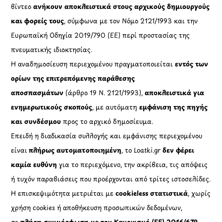
βίντεο
ανήκουν αποκλειστικά στους αρχικούς δημιουργούς
και φορείς τους
, σύμφωνα με τον Νόμο 2121/1993 και την
Ευρωπαϊκή Οδηγία 2019/790 (ΕΕ) περί προστασίας της
πνευματικής ιδιοκτησίας.
Η αναδημοσίευση περιεχομένου πραγματοποιείται
εντός των
ορίων της επιτρεπόμενης παράθεσης
αποσπασμάτων
(άρθρο 19 Ν. 2121/1993),
αποκλειστικά για
ενημερωτικούς σκοπούς
, με αυτόματη
εμφάνιση της πηγής
και συνδέσμου
προς το αρχικό δημοσίευμα.
Επειδή η διαδικασία συλλογής και εμφάνισης περιεχομένου
είναι
πλήρως αυτοματοποιημένη
, το Loatki.gr
δεν φέρει
καμία ευθύνη
για το περιεχόμενο, την ακρίβεια, τις απόψεις
ή τυχόν παραβιάσεις που προέρχονται από τρίτες ιστοσελίδες.
Η επισκεψιμότητα μετριέται με
cookieless στατιστικά
, χωρίς
χρήση cookies ή αποθήκευση προσωπικών δεδομένων,
σε
πλήρη συμμόρφωση με τον Κανονισμό (ΕΕ) 2016/679