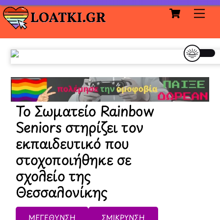
Cart
Skip
Me
to
content
Το Σωματείο Rainbow
Seniors στηρίζει τον
εκπαιδευτικό που
στοχοποιήθηκε σε
σχολείο της
Θεσσαλονίκης
ΜΕΓΕΘΥΝΣΗ
ΣΜΙΚΡΥΝΣΗ