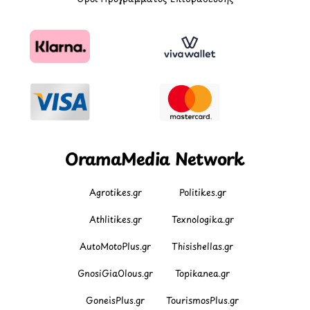
OramaMedia Network
Agrotikes.gr
Politikes.gr
Athlitikes.gr
Texnologika.gr
AutoMotoPlus.gr
Thisishellas.gr
GnosiGiaOlous.gr
Topikanea.gr
GoneisPlus.gr
TourismosPlus.gr