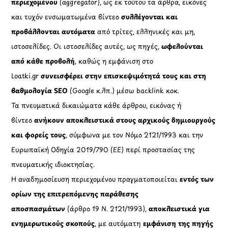
περιεχομένου
(aggregator), ως εκ τούτου τα άρθρα, εικόνες
και τυχόν ενσωματωμένα βίντεο
συλλέγονται και
προβάλλονται αυτόματα
από τρίτες, ελληνικές και μη,
ιστοσελίδες. Οι ιστοσελίδες αυτές, ως πηγές,
ωφελούνται
από κάθε προβολή
, καθώς η εμφάνιση στο
Loatki.gr
συνεισφέρει στην επισκεψιμότητά τους και στη
βαθμολογία SEO
(Google κ.λπ.) μέσω backlink κοκ.
Τα πνευματικά δικαιώματα κάθε άρθρου, εικόνας ή
βίντεο
ανήκουν αποκλειστικά στους αρχικούς δημιουργούς
και φορείς τους
, σύμφωνα με τον Νόμο 2121/1993 και την
Ευρωπαϊκή Οδηγία 2019/790 (ΕΕ) περί προστασίας της
πνευματικής ιδιοκτησίας.
Η αναδημοσίευση περιεχομένου πραγματοποιείται
εντός των
ορίων της επιτρεπόμενης παράθεσης
αποσπασμάτων
(άρθρο 19 Ν. 2121/1993),
αποκλειστικά για
ενημερωτικούς σκοπούς
, με αυτόματη
εμφάνιση της πηγής