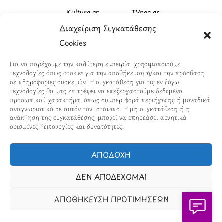
Kultura.gr
TVnea.gr
Διαχείριση Συγκατάθεσης
Loatki.gr
Upnow.gr
Cookies
Loveis.gr
VresSyntages.gr
Για να παρέχουμε την καλύτερη εμπειρία, χρησιμοποιούμε
ModernaGynaika.gr
Xristianika.gr
τεχνολογίες όπως cookies για την αποθήκευση ή/και την πρόσβαση
σε πληροφορίες συσκευών. Η συγκατάθεση για τις εν λόγω
OikonomiaPlus.gr
ZoumeKalytera.gr
τεχνολογίες θα μας επιτρέψει να επεξεργαστούμε δεδομένα
προσωπικού χαρακτήρα, όπως συμπεριφορά περιήγησης ή μοναδικά
Oikotropia.gr
ZoumeSpiti.gr
αναγνωριστικά σε αυτόν τον ιστότοπο. Η μη συγκατάθεση ή η
ανάκληση της συγκατάθεσης, μπορεί να επηρεάσει αρνητικά
ορισμένες λειτουργίες και δυνατότητες.
Perepet.gr
ΑΠΟΔΟΧΗ
© 2026
Orama Group
(Orama Group Μ.Ι.Κ.Ε.) |
Α.Φ.Μ. 801086294 – Δ.Ο.Υ. ΚΕΦΟΔΕ Αττικής | Γ.Ε.ΜΗ
ΔΕΝ ΑΠΟΔΕΧΟΜΑΙ
148748903000 | Έδρα: Αθήνα, Ελλάδα |
Email: contact@orama-group.com
ΑΠΟΘΗΚΕΥΣΗ ΠΡΟΤΙΜΗΣΕΩΝ