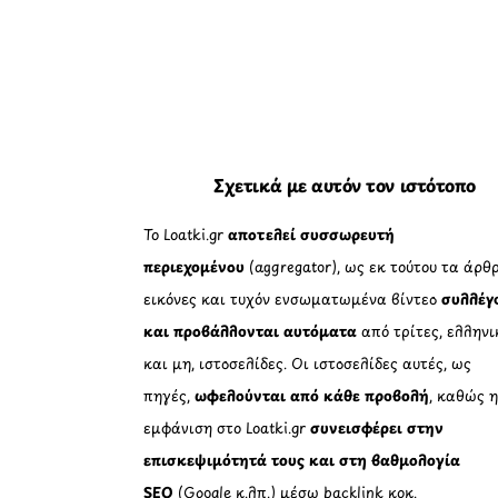
Σχετικά με αυτόν τον ιστότοπο
Το Loatki.gr
αποτελεί συσσωρευτή
περιεχομένου
(aggregator), ως εκ τούτου τα άρθρ
εικόνες και τυχόν ενσωματωμένα βίντεο
συλλέγ
και προβάλλονται αυτόματα
από τρίτες, ελληνι
και μη, ιστοσελίδες. Οι ιστοσελίδες αυτές, ως
πηγές,
ωφελούνται από κάθε προβολή
, καθώς 
εμφάνιση στο Loatki.gr
συνεισφέρει στην
επισκεψιμότητά τους και στη βαθμολογία
SEO
(Google κ.λπ.) μέσω backlink κοκ.