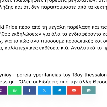
λήξης και ότι δεν παραιτούμαστε από τα κεκτ
ki Pride πέρα από τη μεγάλη παρέλαση και τι
ήθος εκδηλώσεων για όλα τα ενδιαφέροντα και
. για το πώς αναπτύσσουμε προσωπικές και σ
α, καλλιτεχνικές εκθέσεις κ.ά. Αναλυτικά το 
-ioynioy-i-poreia-yperifaneias-toy-13oy-thess
ess.gr – Όλες οι Ειδήσεις από την άλλη Θεσσ