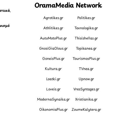
OramaMedia Network
ιστικά
,
Agrotikes.gr
Politikes.gr
νισμό
Athlitikes.gr
Texnologika.gr
AutoMotoPlus.gr
Thisishellas.gr
GnosiGiaOlous.gr
Topikanea.gr
GoneisPlus.gr
TourismosPlus.gr
Kultura.gr
TVnea.gr
Loatki.gr
Upnow.gr
Loveis.gr
VresSyntages.gr
ModernaGynaika.gr
Xristianika.gr
OikonomiaPlus.gr
ZoumeKalytera.gr