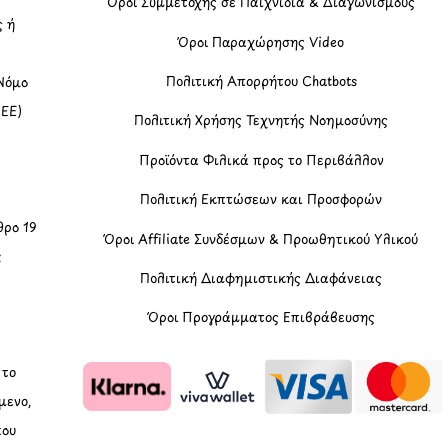
Όροι Συμμετοχής σε Παιχνίδια & Διαγωνισμούς
ς ή
Όροι Παραχώρησης Video
Πολιτική Απορρήτου Chatbots
Νόμο
(ΕΕ)
Πολιτική Χρήσης Τεχνητής Νοημοσύνης
Προϊόντα Φιλικά προς το Περιβάλλον
Πολιτική Εκπτώσεων και Προσφορών
ρο 19
Όροι Affiliate Συνδέσμων & Προωθητικού Υλικού
ς
Πολιτική Διαφημιστικής Διαφάνειας
Όροι Προγράμματος Επιβράβευσης
, το
μενο,
που