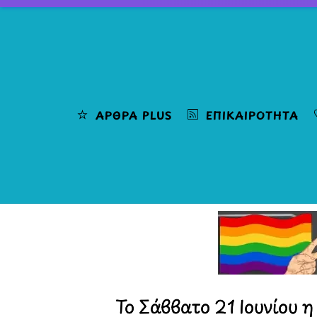
Skip
to
content
ΆΡΘΡΑ PLUS
ΕΠΙΚΑΙΡΌΤΗΤΑ
Το Σάββατο 21 Ιουνίου η