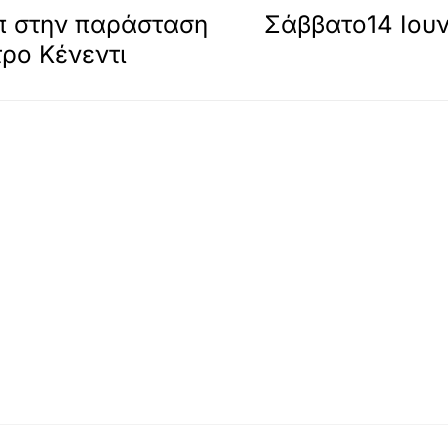
π στην παράσταση
Σάββατο14 Ιουν
τρο Κένεντι