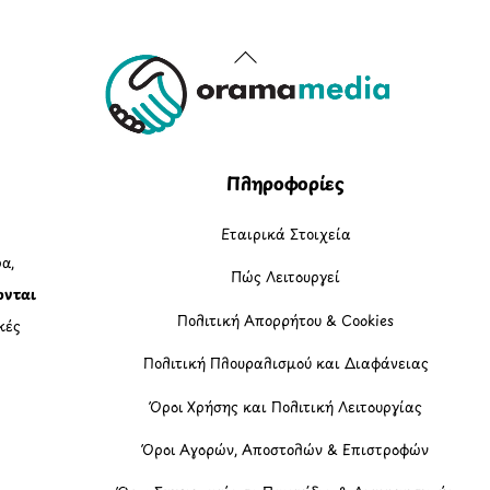
Back
To
Top
Πληροφορίες
Εταιρικά Στοιχεία
α,
Πώς Λειτουργεί
ονται
Πολιτική Απορρήτου & Cookies
κές
Πολιτική Πλουραλισμού και Διαφάνειας
η
Όροι Χρήσης και Πολιτική Λειτουργίας
Όροι Αγορών, Αποστολών & Επιστροφών