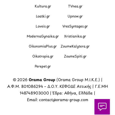
Kultura.gr
TVnea.gr
Loatki.gr
Upnow.gr
Loveis.gr
VresSyntages.gr
ModernaGynaika.gr
Xristianika.gr
OikonomiaPlus.gr
ZoumeKalytera.gr
Oikotropia.gr
ZoumeSpiti.gr
Perepet.gr
© 2026
Orama Group
(Orama Group Μ.Ι.Κ.Ε.) |
Α.Φ.Μ. 801086294 – Δ.Ο.Υ. ΚΕΦΟΔΕ Αττικής | Γ.Ε.ΜΗ
148748903000 | Έδρα: Αθήνα, Ελλάδα |
Email: contact@orama-group.com