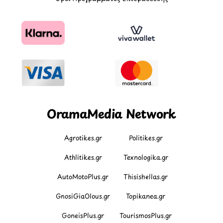
OramaMedia Network
Agrotikes.gr
Politikes.gr
Athlitikes.gr
Texnologika.gr
AutoMotoPlus.gr
Thisishellas.gr
GnosiGiaOlous.gr
Topikanea.gr
GoneisPlus.gr
TourismosPlus.gr