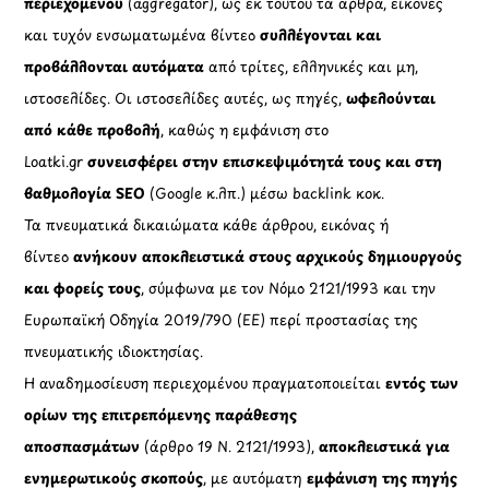
περιεχομένου
(aggregator), ως εκ τούτου τα άρθρα, εικόνες
και τυχόν ενσωματωμένα βίντεο
συλλέγονται και
προβάλλονται αυτόματα
από τρίτες, ελληνικές και μη,
ιστοσελίδες. Οι ιστοσελίδες αυτές, ως πηγές,
ωφελούνται
από κάθε προβολή
, καθώς η εμφάνιση στο
Loatki.gr
συνεισφέρει στην επισκεψιμότητά τους και στη
βαθμολογία SEO
(Google κ.λπ.) μέσω backlink κοκ.
Τα πνευματικά δικαιώματα κάθε άρθρου, εικόνας ή
βίντεο
ανήκουν αποκλειστικά στους αρχικούς δημιουργούς
και φορείς τους
, σύμφωνα με τον Νόμο 2121/1993 και την
Ευρωπαϊκή Οδηγία 2019/790 (ΕΕ) περί προστασίας της
πνευματικής ιδιοκτησίας.
Η αναδημοσίευση περιεχομένου πραγματοποιείται
εντός των
ορίων της επιτρεπόμενης παράθεσης
αποσπασμάτων
(άρθρο 19 Ν. 2121/1993),
αποκλειστικά για
ενημερωτικούς σκοπούς
, με αυτόματη
εμφάνιση της πηγής