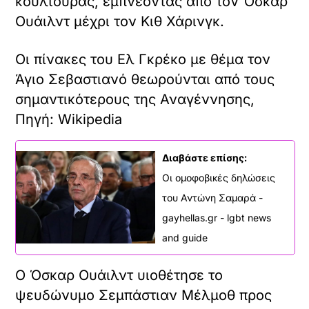
κουλτούρας, εμπνέοντας από τον Όσκαρ
Ουάιλντ μέχρι τον Κιθ Χάρινγκ.
Οι πίνακες του Ελ Γκρέκο με θέμα τον
Άγιο Σεβαστιανό θεωρούνται από τους
σημαντικότερους της Αναγέννησης,
Πηγή: Wikipedia
Διαβάστε επίσης:
Οι ομοφοβικές δηλώσεις
του Αντώνη Σαμαρά -
gayhellas.gr - lgbt news
and guide
Ο Όσκαρ Ουάιλντ υιοθέτησε το
ψευδώνυμο Σεμπάστιαν Μέλμοθ προς