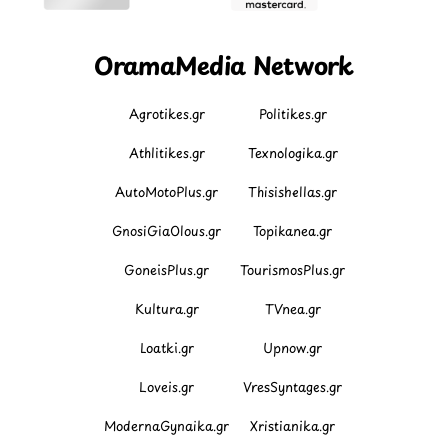
OramaMedia Network
Agrotikes.gr
Politikes.gr
Athlitikes.gr
Texnologika.gr
AutoMotoPlus.gr
Thisishellas.gr
GnosiGiaOlous.gr
Topikanea.gr
GoneisPlus.gr
TourismosPlus.gr
Kultura.gr
TVnea.gr
Loatki.gr
Upnow.gr
Loveis.gr
VresSyntages.gr
ModernaGynaika.gr
Xristianika.gr