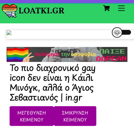
Cart
Skip
Me
to
content
Το πιο διαχρονικό gay
icon δεν είναι η Κάιλι
Μινόγκ, αλλά ο Άγιος
Σεβαστιανός | in.gr
ΜΕΓΕΘΥΝΣΗ
ΣΜΙΚΡΥΝΣΗ
ΚΕΙΜΕΝΟΥ
ΚΕΙΜΕΝΟΥ