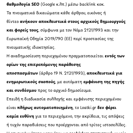
βαθμολογία SEO
(Google κ.λπ.) μέσω backlink κοκ.
Τα πνευματικά δικαιώματα κάθε άρθρου, εικόνας ή
βίντεο
ανήκουν αποκλειστικά στους αρχικούς δημιουργούς
και φορείς τους
, σύμφωνα με τον Νόμο 2121/1993 και την
Ευρωπαϊκή Οδηγία 2019/790 (ΕΕ) περί προστασίας της
πνευματικής ιδιοκτησίας.
Η αναδημοσίευση περιεχομένου πραγματοποιείται
εντός των
ορίων της επιτρεπόμενης παράθεσης
αποσπασμάτων
(άρθρο 19 Ν. 2121/1993),
αποκλειστικά για
ενημερωτικούς σκοπούς
, με αυτόματη
εμφάνιση της πηγής
και συνδέσμου
προς το αρχικό δημοσίευμα.
Επειδή η διαδικασία συλλογής και εμφάνισης περιεχομένου
είναι
πλήρως αυτοματοποιημένη
, το Loatki.gr
δεν φέρει
καμία ευθύνη
για το περιεχόμενο, την ακρίβεια, τις απόψεις
ή τυχόν παραβιάσεις που προέρχονται από τρίτες ιστοσελίδες.