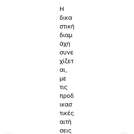
Η
δικα
στική
διαμ
άχη
συνε
χίζετ
αι,
με
τις
προδ
ικασ
τικές
αιτή
σεις