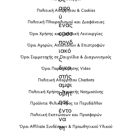
αφο
Πολιτική Απορρήτου & Cookies
ύ
Πολιτική Πλουραλισμού και Διαφάνειας
ένας
ομοσ
Όροι Χρήσης και Πολιτική Λειτουργίας
πονδ
Όροι Αγορών, Αποστολών & Επιστροφών
ιακό
Όροι Συμμετοχής σε Παιχνίδια & Διαγωνισμούς
ς
δικα
Όροι Παραχώρησης Video
στής
Πολιτική Απορρήτου Chatbots
αμφι
Πολιτική Χρήσης Τεχνητής Νοημοσύνης
σβήτ
ησε
Προϊόντα Φιλικά προς το Περιβάλλον
έντο
Πολιτική Εκπτώσεων και Προσφορών
να
Όροι Affiliate Συνδέσμων & Προωθητικού Υλικού
τη