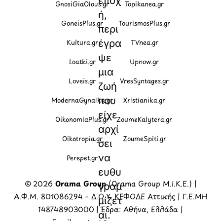
εποχ
GnosiGiaOlous.gr
Topikanea.gr
ή,
GoneisPlus.gr
TourismosPlus.gr
περι
Kultura.gr
TVnea.gr
έγρα
ψε
Loatki.gr
Upnow.gr
μια
Loveis.gr
VresSyntages.gr
ζωή
που
ModernaGynaika.gr
Xristianika.gr
είχε
OikonomiaPlus.gr
ZoumeKalytera.gr
αρχί
Oikotropia.gr
ZoumeSpiti.gr
σει
να
Perepet.gr
ευθυ
© 2026
Orama Group
(Orama Group Μ.Ι.Κ.Ε.) |
γραμ
Α.Φ.Μ. 801086294 – Δ.Ο.Υ. ΚΕΦΟΔΕ Αττικής | Γ.Ε.ΜΗ
μίζετ
148748903000 | Έδρα: Αθήνα, Ελλάδα |
αι.