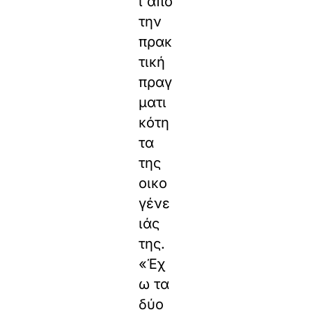
ι από
την
πρακ
τική
πραγ
ματι
κότη
τα
της
οικο
γένε
ιάς
της.
«Έχ
ω τα
δύο