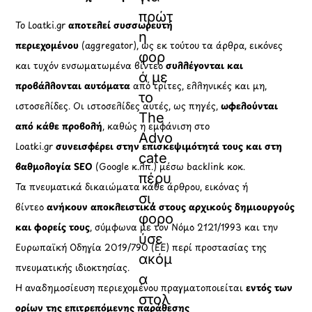
πρώτ
Το Loatki.gr
αποτελεί συσσωρευτή
η
περιεχομένου
(aggregator), ως εκ τούτου τα άρθρα, εικόνες
φορ
και τυχόν ενσωματωμένα βίντεο
συλλέγονται και
ά με
προβάλλονται αυτόματα
από τρίτες, ελληνικές και μη,
το
ιστοσελίδες. Οι ιστοσελίδες αυτές, ως πηγές,
ωφελούνται
The
από κάθε προβολή
, καθώς η εμφάνιση στο
Advo
Loatki.gr
συνεισφέρει στην επισκεψιμότητά τους και στη
cate
βαθμολογία SEO
(Google κ.λπ.) μέσω backlink κοκ.
πέρυ
Τα πνευματικά δικαιώματα κάθε άρθρου, εικόνας ή
σι,
βίντεο
ανήκουν αποκλειστικά στους αρχικούς δημιουργούς
φορο
και φορείς τους
, σύμφωνα με τον Νόμο 2121/1993 και την
ύσε
Ευρωπαϊκή Οδηγία 2019/790 (ΕΕ) περί προστασίας της
ακόμ
πνευματικής ιδιοκτησίας.
α
Η αναδημοσίευση περιεχομένου πραγματοποιείται
εντός των
στολ
ορίων της επιτρεπόμενης παράθεσης