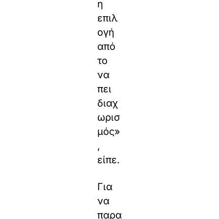
η
επιλ
ογή
από
το
να
πει
διαχ
ωρισ
μός»
,
είπε.
Για
να
παρα