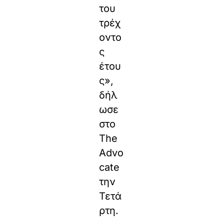
του
τρέχ
οντο
ς
έτου
ς»,
δήλ
ωσε
στο
The
Advo
cate
την
Τετά
ρτη.