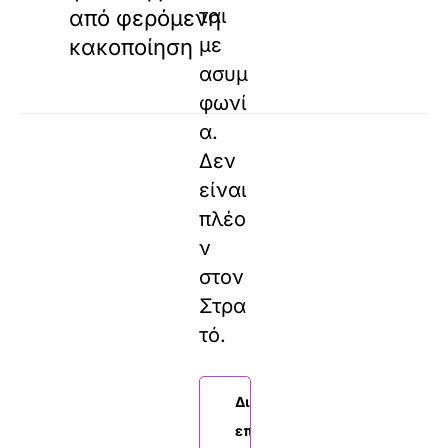
ται
από φερόμενη
με
κακοποίηση
ασυμ
φωνί
α.
Δεν
είναι
πλέο
ν
στον
Στρα
τό.
Διαβάστε
επίσης: