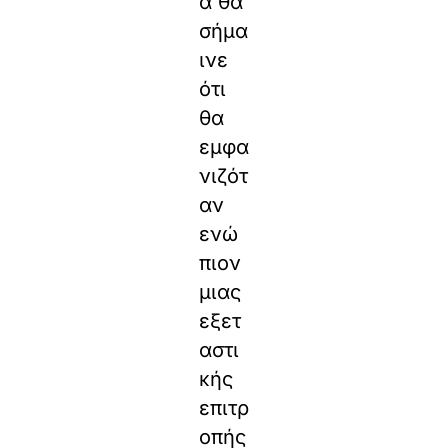
α θα
σήμα
ινε
ότι
θα
εμφα
νιζότ
αν
ενώ
πιον
μιας
εξετ
αστι
κής
επιτρ
οπής