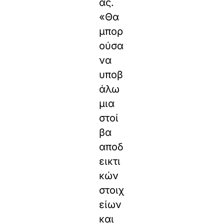
ας.
«Θα
μπορ
ούσα
να
υποβ
άλω
μια
στοί
βα
αποδ
εικτι
κών
στοιχ
είων
και