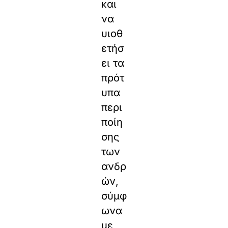
και
να
υιοθ
ετήσ
ει τα
πρότ
υπα
περι
ποίη
σης
των
ανδρ
ών,
σύμφ
ωνα
με