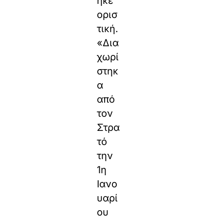
ηκε
ορισ
τική.
«Δια
χωρί
στηκ
α
από
τον
Στρα
τό
την
1η
Ιανο
υαρί
ου