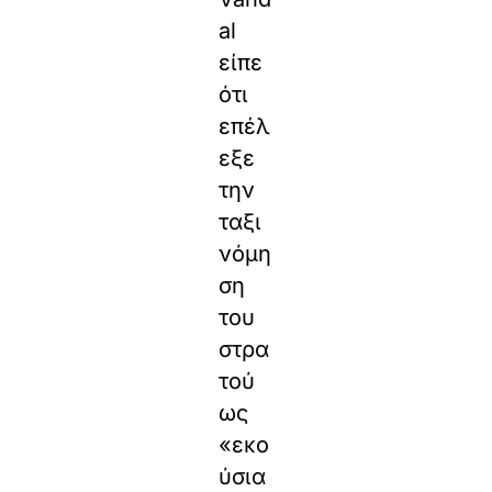
al
είπε
ότι
επέλ
εξε
την
ταξι
νόμη
ση
του
στρα
τού
ως
«εκο
ύσια