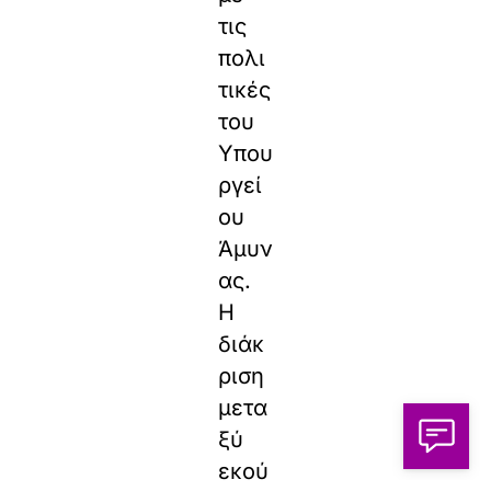
τις
πολι
τικές
του
Υπου
ργεί
ου
Άμυν
ας.
Η
διάκ
ριση
μετα
ξύ
εκού