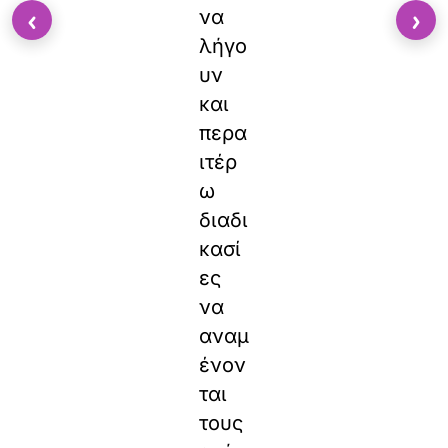
‹
›
να
λήγο
υν
και
περα
ιτέρ
ω
διαδι
κασί
ες
να
αναμ
ένον
ται
τους