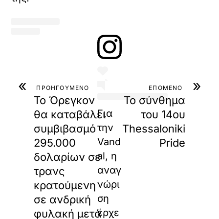
«
»
Η δημοσίευση κ
ΠΡΟΗΓΟΥΜΕΝΟ
ΕΠΟΜΕΝΟ
Το Όρεγκον
Το σύνθημα
Για
θα καταβάλει
του 14ου
την
συμβιβασμό
Thessaloniki
Vand
295.000
Pride
al, η
δολαρίων σε
αναγ
τρανς
νώρι
κρατούμενη
ση
σε ανδρική
έρχε
φυλακή μετά