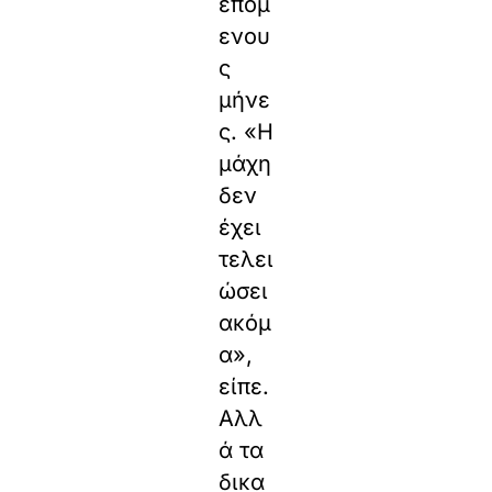
επόμ
ενου
ς
μήνε
ς. «Η
μάχη
δεν
έχει
τελει
ώσει
ακόμ
α»,
είπε.
Αλλ
ά τα
δικα