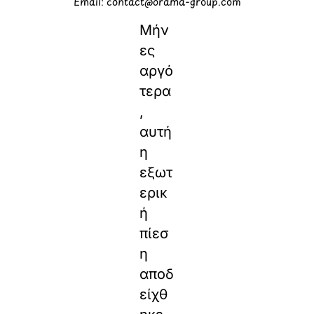
Email: contact@orama-group.com
Μήν
ες
αργό
τερα
,
αυτή
η
εξωτ
ερικ
ή
πίεσ
η
αποδ
είχθ