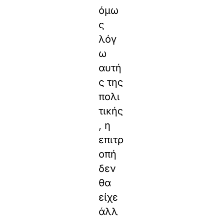
όμω
ς
λόγ
ω
αυτή
ς της
πολι
τικής
, η
επιτρ
οπή
δεν
θα
είχε
άλλ