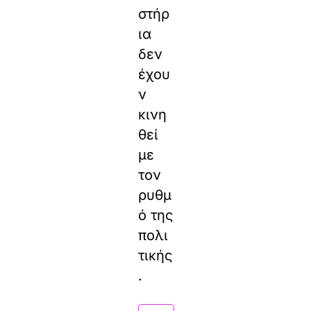
στήρ
ια
δεν
έχου
ν
κινη
θεί
με
τον
ρυθμ
ό της
πολι
τικής
.