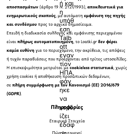
ή και
αποσπασμάτων
(άρθρο 19 Ν. 2121/1993),
αποκλειστικά για
η
ενημερωτικούς σκοπούς
, με αυτόματη
εμφάνιση της πηγής
υπόθ
και συνδέσμου
προς το αρχικό δημοσίευμα.
εση,
Επειδή η διαδικασία συλλογής και εμφάνισης περιεχομένου
Talb
είναι
πλήρως αυτοματοποιημένη
, το Loatki.gr
δεν φέρει
ott
καμία ευθύνη
για το περιεχόμενο, την ακρίβεια, τις απόψεις
εναν
ή τυχόν παραβιάσεις που προέρχονται από τρίτες ιστοσελίδες.
τίον
Η επισκεψιμότητα μετριέται με
cookieless στατιστικά
, χωρίς
ΗΠΑ,
χρήση cookies ή αποθήκευση προσωπικών δεδομένων,
φάν
σε
πλήρη συμμόρφωση με τον Κανονισμό (ΕΕ) 2016/679
ηκε
(GDPR)
.
να
Πληροφορίες
κερδ
ίζει
Εταιρικά Στοιχεία
έδαφ
Πώς Λειτουργεί
ος