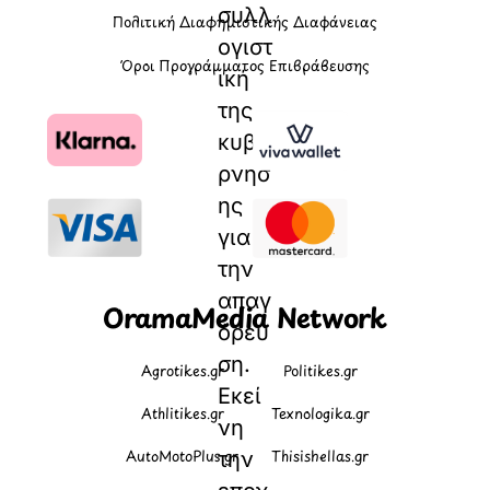
συλλ
Πολιτική Διαφημιστικής Διαφάνειας
ογιστ
Όροι Προγράμματος Επιβράβευσης
ική
της
κυβέ
ρνησ
ης
για
την
απαγ
OramaMedia Network
όρευ
ση.
Agrotikes.gr
Politikes.gr
Εκεί
Athlitikes.gr
Texnologika.gr
νη
AutoMotoPlus.gr
Thisishellas.gr
την