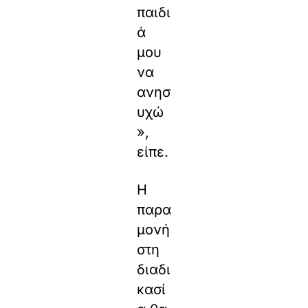
παιδι
ά
μου
να
ανησ
υχώ
»,
είπε.
Η
παρα
μονή
στη
διαδι
κασί