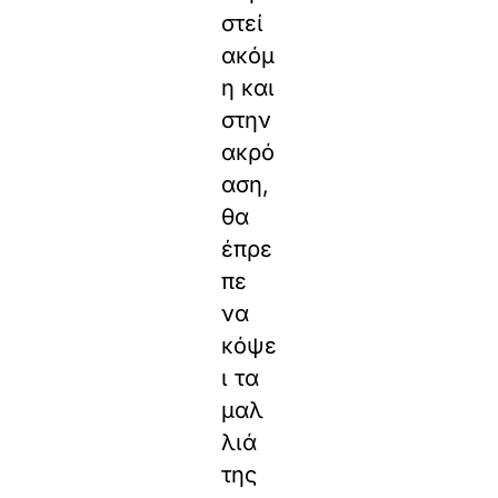
στεί
ακόμ
η και
στην
ακρό
αση,
θα
έπρε
πε
να
κόψε
ι τα
μαλ
λιά
της