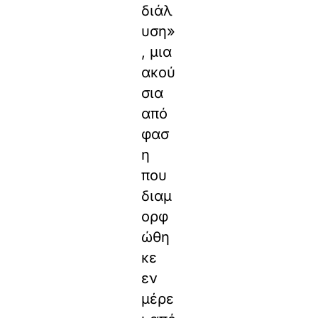
διάλ
υση»
, μια
ακού
σια
από
φασ
η
που
διαμ
ορφ
ώθη
κε
εν
μέρε