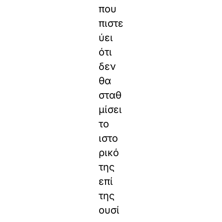
που
πιστε
ύει
ότι
δεν
θα
σταθ
μίσει
το
ιστο
ρικό
της
επί
της
ουσί