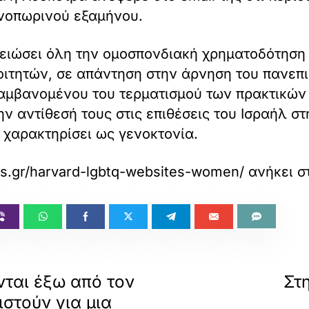
ινοπωρινού εξαμήνου.
ιώσει όλη την ομοσπονδιακή χρηματοδότηση 
ιτητών, σε απάντηση στην άρνηση του πανεπι
αμβανομένου του τερματισμού των πρακτικών τ
ν αντίθεσή τους στις επιθέσεις του Ισραήλ στ
 χαρακτηρίσει ως γενοκτονία.
las.gr/harvard-lgbtq-websites-women/
ανήκει σ
ται έξω από τον
Στ
στούν για μια