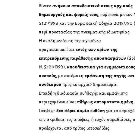
βίντεο
ανήκουν αποκλειστικά στους αρχικούς
δημιουργούς και φορείς τους
, σύμφωνα με τον 
2121/1993 και την Ευρωπαϊκή Οδηγία 2019/790 
περί προστασίας της πνευματικής ιδιοκτησίας.
Η αναδημοσίευση περιεχομένου
πραγματοποιείται
εντός των ορίων της
επιτρεπόμενης παράθεσης αποσπασμάτων
(άρθ
Ν. 2121/1993),
αποκλειστικά για ενημερωτικού
σκοπούς
, με αυτόματη
εμφάνιση της πηγής και
συνδέσμου
προς το αρχικό δημοσίευμα.
Επειδή η διαδικασία συλλογής και εμφάνισης
περιεχομένου είναι
πλήρως αυτοματοποιημένη
Loatki.gr
δεν φέρει καμία ευθύνη
για το περιεχό
την ακρίβεια, τις απόψεις ή τυχόν παραβιάσεις 
προέρχονται από τρίτες ιστοσελίδες.