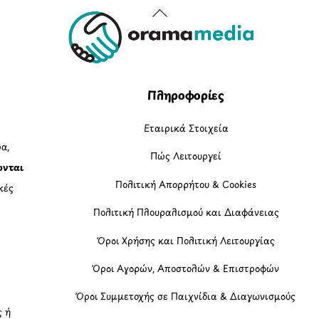
Back
To
Top
Πληροφορίες
Εταιρικά Στοιχεία
α,
Πώς Λειτουργεί
ονται
Πολιτική Απορρήτου & Cookies
κές
Πολιτική Πλουραλισμού και Διαφάνειας
η
Όροι Χρήσης και Πολιτική Λειτουργίας
Όροι Αγορών, Αποστολών & Επιστροφών
Όροι Συμμετοχής σε Παιχνίδια & Διαγωνισμούς
ς ή