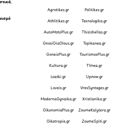
ιστικά
,
Agrotikes.gr
Politikes.gr
νισμό
Athlitikes.gr
Texnologika.gr
AutoMotoPlus.gr
Thisishellas.gr
GnosiGiaOlous.gr
Topikanea.gr
GoneisPlus.gr
TourismosPlus.gr
Kultura.gr
TVnea.gr
Loatki.gr
Upnow.gr
Loveis.gr
VresSyntages.gr
ModernaGynaika.gr
Xristianika.gr
OikonomiaPlus.gr
ZoumeKalytera.gr
Oikotropia.gr
ZoumeSpiti.gr