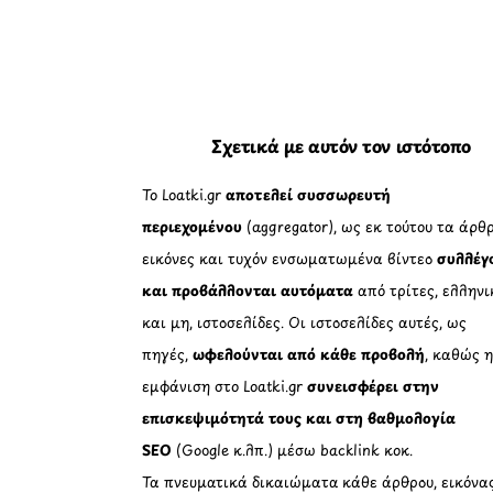
Σχετικά με αυτόν τον ιστότοπο
Το Loatki.gr
αποτελεί συσσωρευτή
περιεχομένου
(aggregator), ως εκ τούτου τα άρθρ
εικόνες και τυχόν ενσωματωμένα βίντεο
συλλέγ
και προβάλλονται αυτόματα
από τρίτες, ελληνι
και μη, ιστοσελίδες. Οι ιστοσελίδες αυτές, ως
πηγές,
ωφελούνται από κάθε προβολή
, καθώς 
εμφάνιση στο Loatki.gr
συνεισφέρει στην
επισκεψιμότητά τους και στη βαθμολογία
SEO
(Google κ.λπ.) μέσω backlink κοκ.
Τα πνευματικά δικαιώματα κάθε άρθρου, εικόνα