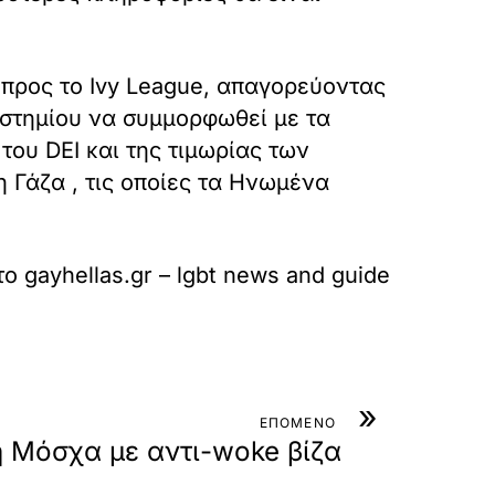
προς το Ivy League, απαγορεύοντας
στημίου να συμμορφωθεί με τα
ου DEI και της τιμωρίας των
η Γάζα , τις οποίες τα Ηνωμένα
το
gayhellas.gr – lgbt news and guide
»
ΕΠΟΜΕΝΟ
η Μόσχα με αντι-woke βίζα