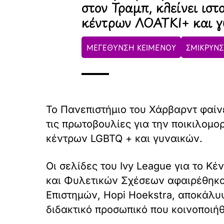
στον Τραμπ, κλείνει ιστ
κέντρων ΛΟΑΤΚΙ+ και γ
ΜΕΓΕΘΥΝΣΗ ΚΕΙΜΕΝΟΥ
ΣΜΙΚΡΥΝΣ
Το Πανεπιστήμιο του Χάρβαρντ φαίνε
τις πρωτοβουλίες για την ποικιλομο
κέντρων LGBTQ + και γυναικών.
Οι σελίδες του Ivy League για το Κ
και Φυλετικών Σχέσεων αφαιρέθηκαν
Επιστημών, Hopi Hoekstra, αποκάλυψ
διδακτικό προσωπικό που κοινοποιή