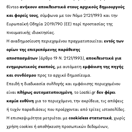
βίντεο
ανήκουν αποκλειστικά στους αρχικούς δημιουργούς
και φορείς τους
, σύμφωνα με τον Νόμο 2121/1993 και την
Ευρωπαϊκή Οδηγία 2019/790 (ΕΕ) περί προστασίας της
πνευματικής ιδιοκτησίας.
Η αναδημοσίευση περιεχομένου πραγματοποιείται
εντός των
ορίων της επιτρεπόμενης παράθεσης
αποσπασμάτων
(άρθρο 19 Ν. 2121/1993),
αποκλειστικά για
ενημερωτικούς σκοπούς
, με αυτόματη
εμφάνιση της πηγής
και συνδέσμου
προς το αρχικό δημοσίευμα.
Επειδή η διαδικασία συλλογής και εμφάνισης περιεχομένου
είναι
πλήρως αυτοματοποιημένη
, το Loatki.gr
δεν φέρει
καμία ευθύνη
για το περιεχόμενο, την ακρίβεια, τις απόψεις
ή τυχόν παραβιάσεις που προέρχονται από τρίτες ιστοσελίδες.
Η επισκεψιμότητα μετριέται με
cookieless στατιστικά
, χωρίς
χρήση cookies ή αποθήκευση προσωπικών δεδομένων,