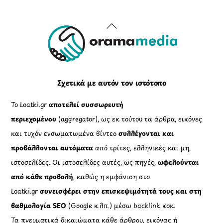
Back
To
Top
Σχετικά με αυτόν τον ιστότοπο
Το Loatki.gr
αποτελεί συσσωρευτή
περιεχομένου
(aggregator), ως εκ τούτου τα άρθρα, εικόνες
και τυχόν ενσωματωμένα βίντεο
συλλέγονται και
προβάλλονται αυτόματα
από τρίτες, ελληνικές και μη,
ιστοσελίδες. Οι ιστοσελίδες αυτές, ως πηγές,
ωφελούνται
από κάθε προβολή
, καθώς η εμφάνιση στο
Loatki.gr
συνεισφέρει στην επισκεψιμότητά τους και στη
βαθμολογία SEO
(Google κ.λπ.) μέσω backlink κοκ.
Τα πνευματικά δικαιώματα κάθε άρθρου, εικόνας ή