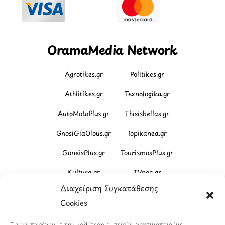
OramaMedia Network
Agrotikes.gr
Politikes.gr
Athlitikes.gr
Texnologika.gr
AutoMotoPlus.gr
Thisishellas.gr
GnosiGiaOlous.gr
Topikanea.gr
GoneisPlus.gr
TourismosPlus.gr
Kultura.gr
TVnea.gr
Διαχείριση Συγκατάθεσης
Loatki.gr
Upnow.gr
Cookies
Loveis.gr
VresSyntages.gr
Για να παρέχουμε την καλύτερη εμπειρία, χρησιμοποιούμε