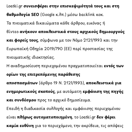
Loatki.gr
συνεισφέρει στην επισκεψιμότητά τους και στη
βαθμολογία SEO
(Google κ.λπ.) μέσω backlink κοκ.
Τα πνευματικά δικαιώματα κάθε άρθρου, εικόνας ή
βίντεο
ανήκουν αποκλειστικά στους αρχικούς δημιουργούς
και φορείς τους
, σύμφωνα με τον Νόμο 2121/1993 και την
Ευρωπαϊκή Οδηγία 2019/790 (ΕΕ) περί προστασίας της
πνευματικής ιδιοκτησίας.
Η αναδημοσίευση περιεχομένου πραγματοποιείται
εντός των
ορίων της επιτρεπόμενης παράθεσης
αποσπασμάτων
(άρθρο 19 Ν. 2121/1993),
αποκλειστικά για
ενημερωτικούς σκοπούς
, με αυτόματη
εμφάνιση της πηγής
και συνδέσμου
προς το αρχικό δημοσίευμα.
Επειδή η διαδικασία συλλογής και εμφάνισης περιεχομένου
είναι
πλήρως αυτοματοποιημένη
, το Loatki.gr
δεν φέρει
καμία ευθύνη
για το περιεχόμενο, την ακρίβεια, τις απόψεις