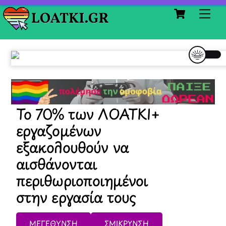
Cart
Skip
Me
to
content
Το 70% των ΛΟΑΤΚΙ+
εργαζομένων
εξακολουθούν να
αισθάνονται
περιθωριοποιημένοι
στην εργασία τους
ΜΕΓΕΘΥΝΣΗ
ΣΜΙΚΡΥΝΣΗ