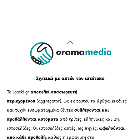
Back
To
Top
Σχετικά με αυτόν τον ιστότοπο
Το Loatki.gr
αποτελεί συσσωρευτή
περιεχομένου
(aggregator), ως εκ τούτου τα άρθρα, εικόνες
και τυχόν ενσωματωμένα βίντεο
συλλέγονται και
προβάλλονται αυτόματα
από τρίτες, ελληνικές και μη,
ιστοσελίδες. Οι ιστοσελίδες αυτές, ως πηγές,
ωφελούνται
από κάθε προβολή
, καθώς η εμφάνιση στο