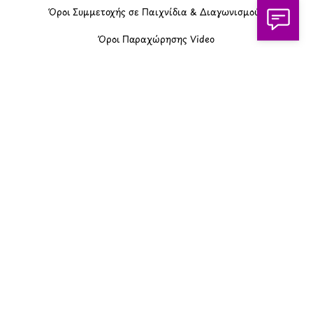
Όροι Συμμετοχής σε Παιχνίδια & Διαγωνισμούς
Όροι Παραχώρησης Video
Πολιτική Απορρήτου Chatbots
Πολιτική Χρήσης Τεχνητής Νοημοσύνης
Προϊόντα Φιλικά προς το Περιβάλλον
Πολιτική Εκπτώσεων και Προσφορών
Όροι Affiliate Συνδέσμων & Προωθητικού Υλικού
Πολιτική Διαφημιστικής Διαφάνειας
Όροι Προγράμματος Επιβράβευσης