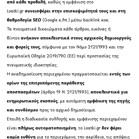
από κάθε προβολή
, καθώς η εμφάνιση στο
Loatki.gr
συνεισφέρει στην επισκεψιμότητά τους και στη
βαθμολογία SEO
(Google κ.λπ.) μέσω backlink κοκ.
Τα πνευματικά δικαιώματα κάθε άρθρου, εικόνας ή
βίντεο
ανήκουν αποκλειστικά στους αρχικούς δημιουργούς
και φορείς τους
, σύμφωνα με τον Νόμο 2121/1993 και την
Ευρωπαϊκή Οδηγία 2019/790 (ΕΕ) περί προστασίας της
πνευματικής ιδιοκτησίας.
Η αναδημοσίευση περιεχομένου πραγματοποιείται
εντός των
ορίων της επιτρεπόμενης παράθεσης
αποσπασμάτων
(άρθρο 19 Ν. 2121/1993),
αποκλειστικά για
ενημερωτικούς σκοπούς
, με αυτόματη
εμφάνιση της πηγής
και συνδέσμου
προς το αρχικό δημοσίευμα.
Επειδή η διαδικασία συλλογής και εμφάνισης περιεχομένου
είναι
πλήρως αυτοματοποιημένη
, το Loatki.gr
δεν φέρει
καμία ευθύνη
για το περιεχόμενο, την ακρίβεια, τις απόψεις