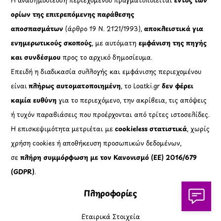
ορίων της επιτρεπόμενης παράθεσης
αποσπασμάτων
(άρθρο 19 Ν. 2121/1993),
αποκλειστικά για
ενημερωτικούς σκοπούς
, με αυτόματη
εμφάνιση της πηγής
και συνδέσμου
προς το αρχικό δημοσίευμα.
Επειδή η διαδικασία συλλογής και εμφάνισης περιεχομένου
είναι
πλήρως αυτοματοποιημένη
, το Loatki.gr
δεν φέρει
καμία ευθύνη
για το περιεχόμενο, την ακρίβεια, τις απόψεις
ή τυχόν παραβιάσεις που προέρχονται από τρίτες ιστοσελίδες.
Η επισκεψιμότητα μετριέται με
cookieless στατιστικά
, χωρίς
χρήση cookies ή αποθήκευση προσωπικών δεδομένων,
σε
πλήρη συμμόρφωση με τον Κανονισμό (ΕΕ) 2016/679
(GDPR)
.
Πληροφορίες
Εταιρικά Στοιχεία