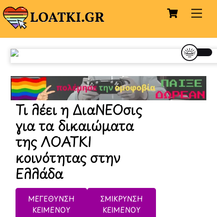
Cart
Skip
Me
to
content
Τι λέει η ΔιαΝΕΟσις
για τα δικαιώματα
της ΛΟΑΤΚΙ
κοινότητας στην
Ελλάδα
ΜΕΓΕΘΥΝΣΗ
ΣΜΙΚΡΥΝΣΗ
ΚΕΙΜΕΝΟΥ
ΚΕΙΜΕΝΟΥ