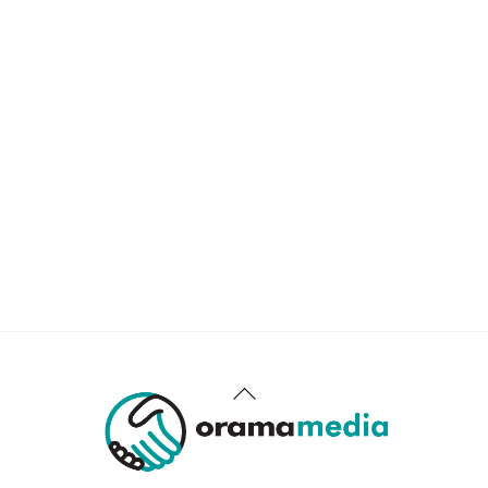
Back
To
Top