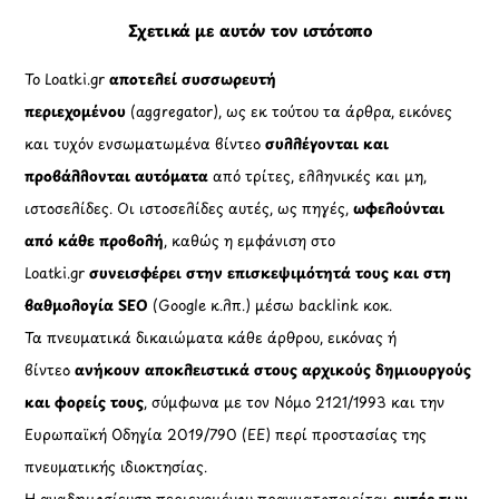
Σχετικά με αυτόν τον ιστότοπο
Το Loatki.gr
αποτελεί συσσωρευτή
περιεχομένου
(aggregator), ως εκ τούτου τα άρθρα, εικόνες
και τυχόν ενσωματωμένα βίντεο
συλλέγονται και
προβάλλονται αυτόματα
από τρίτες, ελληνικές και μη,
ιστοσελίδες. Οι ιστοσελίδες αυτές, ως πηγές,
ωφελούνται
από κάθε προβολή
, καθώς η εμφάνιση στο
Loatki.gr
συνεισφέρει στην επισκεψιμότητά τους και στη
βαθμολογία SEO
(Google κ.λπ.) μέσω backlink κοκ.
Τα πνευματικά δικαιώματα κάθε άρθρου, εικόνας ή
βίντεο
ανήκουν αποκλειστικά στους αρχικούς δημιουργούς
και φορείς τους
, σύμφωνα με τον Νόμο 2121/1993 και την
Ευρωπαϊκή Οδηγία 2019/790 (ΕΕ) περί προστασίας της
πνευματικής ιδιοκτησίας.
Η αναδημοσίευση περιεχομένου πραγματοποιείται
εντός των