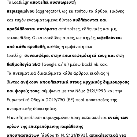
Το Loatki.gr
αποτελεί συσσωρευτή
περιεχομένου
(aggregator), ως εκ τούτου τα άρθρα, εικόνες
και τυχόν ενσωματωμένα βίντεο
συλλέγονται και
προβάλλονται αυτόματα
από τρίτες, ελληνικές και μη,
ιστοσελίδες. Οι ιστοσελίδες αυτές, ως πηγές,
ωφελούνται
από κάθε προβολή
, καθώς η εμφάνιση στο
Loatki.gr
συνεισφέρει στην επισκεψιμότητά τους και στη
βαθμολογία SEO
(Google κ.λπ.) μέσω backlink κοκ.
Τα πνευματικά δικαιώματα κάθε άρθρου, εικόνας ή
βίντεο
ανήκουν αποκλειστικά στους αρχικούς δημιουργούς
και φορείς τους
, σύμφωνα με τον Νόμο 2121/1993 και την
Ευρωπαϊκή Οδηγία 2019/790 (ΕΕ) περί προστασίας της
πνευματικής ιδιοκτησίας.
Η αναδημοσίευση περιεχομένου πραγματοποιείται
εντός των
ορίων της επιτρεπόμενης παράθεσης
αποσπασμάτων
(άρθρο 19 Ν. 2121/1993),
αποκλειστικά για