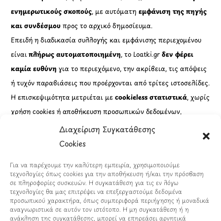
ενημερωτικούς σκοπούς
, με αυτόματη
εμφάνιση της πηγής
και συνδέσμου
προς το αρχικό δημοσίευμα.
Επειδή η διαδικασία συλλογής και εμφάνισης περιεχομένου
είναι
πλήρως αυτοματοποιημένη
, το Loatki.gr
δεν φέρει
καμία ευθύνη
για το περιεχόμενο, την ακρίβεια, τις απόψεις
ή τυχόν παραβιάσεις που προέρχονται από τρίτες ιστοσελίδες.
Η επισκεψιμότητα μετριέται με
cookieless στατιστικά
, χωρίς
χρήση cookies ή αποθήκευση προσωπικών δεδομένων,
σε
πλήρη συμμόρφωση με τον Κανονισμό (ΕΕ) 2016/679
Διαχείριση Συγκατάθεσης
(GDPR)
.
Cookies
Πληροφορίες
Για να παρέχουμε την καλύτερη εμπειρία, χρησιμοποιούμε
τεχνολογίες όπως cookies για την αποθήκευση ή/και την πρόσβαση
σε πληροφορίες συσκευών. Η συγκατάθεση για τις εν λόγω
Εταιρικά Στοιχεία
τεχνολογίες θα μας επιτρέψει να επεξεργαστούμε δεδομένα
προσωπικού χαρακτήρα, όπως συμπεριφορά περιήγησης ή μοναδικά
Πώς Λειτουργεί
αναγνωριστικά σε αυτόν τον ιστότοπο. Η μη συγκατάθεση ή η
ανάκληση της συγκατάθεσης, μπορεί να επηρεάσει αρνητικά