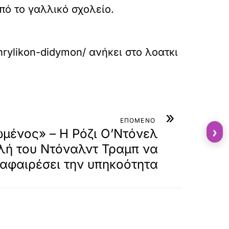
από το γαλλικό σχολείο.
hrylikon-didymon/
ανήκει στο
λοατκι
»
ΕΠΟΜΕΝΟ
›
ωμένος» – H Ρόζι Ο’Ντόνελ
ιλή του Ντόναλντ Τραμπ να
 αφαιρέσει την υπηκοότητα