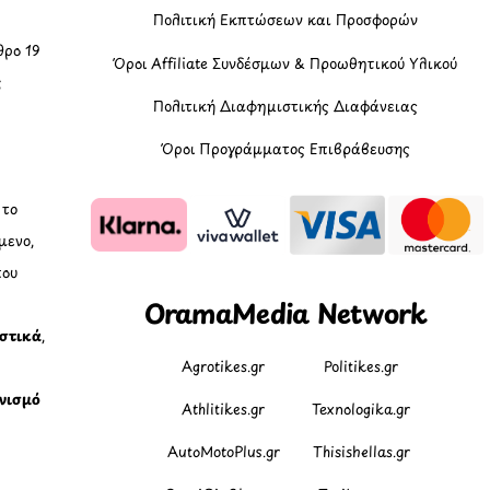
Πολιτική Εκπτώσεων και Προσφορών
ρο 19
Όροι Affiliate Συνδέσμων & Προωθητικού Υλικού
ς
Πολιτική Διαφημιστικής Διαφάνειας
Όροι Προγράμματος Επιβράβευσης
, το
μενο,
που
OramaMedia Network
ιστικά
,
Agrotikes.gr
Politikes.gr
νισμό
Athlitikes.gr
Texnologika.gr
AutoMotoPlus.gr
Thisishellas.gr