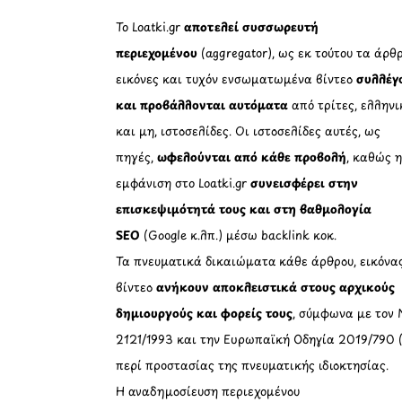
Το Loatki.gr
αποτελεί συσσωρευτή
περιεχομένου
(aggregator), ως εκ τούτου τα άρθρ
εικόνες και τυχόν ενσωματωμένα βίντεο
συλλέγ
και προβάλλονται αυτόματα
από τρίτες, ελληνι
και μη, ιστοσελίδες. Οι ιστοσελίδες αυτές, ως
πηγές,
ωφελούνται από κάθε προβολή
, καθώς 
εμφάνιση στο Loatki.gr
συνεισφέρει στην
επισκεψιμότητά τους και στη βαθμολογία
SEO
(Google κ.λπ.) μέσω backlink κοκ.
Τα πνευματικά δικαιώματα κάθε άρθρου, εικόνα
βίντεο
ανήκουν αποκλειστικά στους αρχικούς
δημιουργούς και φορείς τους
, σύμφωνα με τον 
2121/1993 και την Ευρωπαϊκή Οδηγία 2019/790 
περί προστασίας της πνευματικής ιδιοκτησίας.
Η αναδημοσίευση περιεχομένου