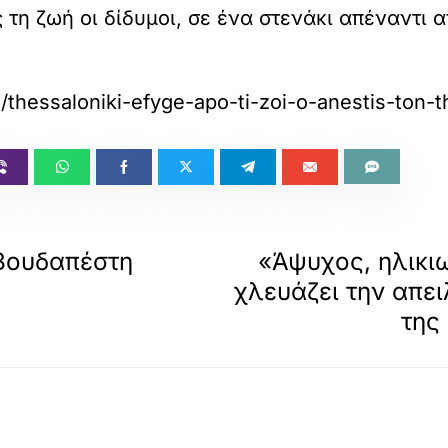
 τη ζωή οι δίδυμοι, σε ένα στενάκι απέναντι 
/thessaloniki-efyge-apo-ti-zoi-o-anestis-ton-t
Βουδαπέστη
«Άψυχος, ηλικι
χλευάζει την απε
της