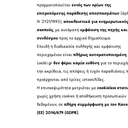
πραγματοποιείται
εντός των ορίων της
επιτρεπόμενης παράθεσης αποσπασμάτων
(άρθ
Ν. 2121/1993),
αποκλειστικά για ενημερωτικού
σκοπούς
, με αυτόματη
εμφάνιση της πηγής και
συνδέσμου
προς το αρχικό δημοσίευμα.
Επειδή η διαδικασία συλλογής και εμφάνισης
περιεχομένου είναι
πλήρως αυτοματοποιημένη
Loatki.gr
δεν φέρει καμία ευθύνη
για το περιεχό
την ακρίβεια, τις απόψεις ή τυχόν παραβιάσεις 
προέρχονται από τρίτες ιστοσελίδες.
Η επισκεψιμότητα μετριέται με
cookieless στατ
χωρίς χρήση cookies ή αποθήκευση προσωπικών
δεδομένων, σε
πλήρη συμμόρφωση με τον Κανο
(ΕΕ) 2016/679 (GDPR)
.