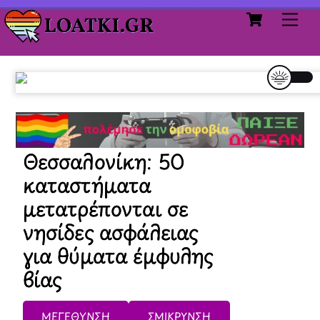
Cart
Skip
Me
to
content
Θεσσαλονίκη: 50
καταστήματα
μετατρέπονται σε
νησίδες ασφάλειας
για θύματα έμφυλης
βίας
ΜΕΓΕΘΥΝΣΗ
ΣΜΙΚΡΥΝΣΗ