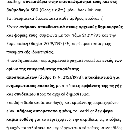
Loatki.gr
συνεισφέρει στην επισκεψιμότητά τους και στη
βαθμολογία SEO
(Google κ.λπ.) μέσω backlink κοκ.
Τα πνευματικά δικαιώματα κάθε άρθρου, εικόνας ή
βίντεο
ανήκουν αποκλειστικά στους αρχικούς δημιουργούς
και φορείς τους
, σύμφωνα με τον Νόμο 2121/1993 και την
Ευρωπαϊκή Οδηγία 2019/790 (ΕΕ) περί προστασίας της
πνευματικής ιδιοκτησίας.
Η αναδημοσίευση περιεχομένου πραγματοποιείται
εντός των
ορίων της επιτρεπόμενης παράθεσης
αποσπασμάτων
(άρθρο 19 Ν. 2121/1993),
αποκλειστικά για
ενημερωτικούς σκοπούς
, με αυτόματη
εμφάνιση της πηγής
και συνδέσμου
προς το αρχικό δημοσίευμα.
Επειδή η διαδικασία συλλογής και εμφάνισης περιεχομένου
είναι
πλήρως αυτοματοποιημένη
, το Loatki.gr
δεν φέρει
καμία ευθύνη
για το περιεχόμενο, την ακρίβεια, τις απόψεις
ή τυχόν παραβιάσεις που προέρχονται από τρίτες ιστοσελίδες.