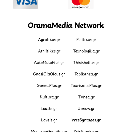
OramaMedia Network
Agrotikes.gr
Politikes.gr
Athlitikes.gr
Texnologika.gr
AutoMotoPlus.gr
Thisishellas.gr
GnosiGiaOlous.gr
Topikanea.gr
GoneisPlus.gr
TourismosPlus.gr
Kultura.gr
TVnea.gr
Loatki.gr
Upnow.gr
Loveis.gr
VresSyntages.gr
ModernaGynaika.gr
Xristianika.gr