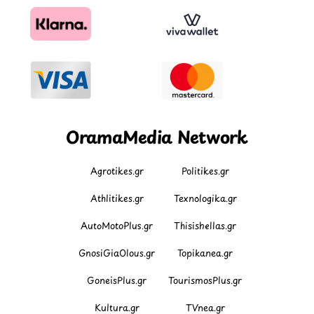
OramaMedia Network
Agrotikes.gr
Politikes.gr
Athlitikes.gr
Texnologika.gr
AutoMotoPlus.gr
Thisishellas.gr
GnosiGiaOlous.gr
Topikanea.gr
GoneisPlus.gr
TourismosPlus.gr
Kultura.gr
TVnea.gr