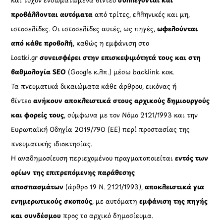
προβάλλονται αυτόματα
από τρίτες, ελληνικές και μη,
ιστοσελίδες. Οι ιστοσελίδες αυτές, ως πηγές,
ωφελούνται
από κάθε προβολή
, καθώς η εμφάνιση στο
Loatki.gr
συνεισφέρει στην επισκεψιμότητά τους και στη
βαθμολογία SEO
(Google κ.λπ.) μέσω backlink κοκ.
Τα πνευματικά δικαιώματα κάθε άρθρου, εικόνας ή
βίντεο
ανήκουν αποκλειστικά στους αρχικούς δημιουργούς
και φορείς τους
, σύμφωνα με τον Νόμο 2121/1993 και την
Ευρωπαϊκή Οδηγία 2019/790 (ΕΕ) περί προστασίας της
πνευματικής ιδιοκτησίας.
Η αναδημοσίευση περιεχομένου πραγματοποιείται
εντός των
ορίων της επιτρεπόμενης παράθεσης
αποσπασμάτων
(άρθρο 19 Ν. 2121/1993),
αποκλειστικά για
ενημερωτικούς σκοπούς
, με αυτόματη
εμφάνιση της πηγής
και συνδέσμου
προς το αρχικό δημοσίευμα.