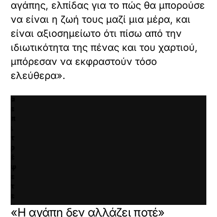
τ
αγάπης, ελπίδας για το πώς θα μπορούσε
ε
να είναι η ζωή τους μαζί μια μέρα, και
κ
λ
είναι αξιοσημείωτο ότι πίσω από την
ι
ιδιωτικότητα της πένας και του χαρτιού,
κ
μπόρεσαν να εκφραστούν τόσο
γ
ι
ελεύθερα».
α
ν
α
ε
π
ι
τ
ρ
έ
ψ
ε
τ
ε
κ
«Η αγάπη δεν αλλάζει ποτέ»
α