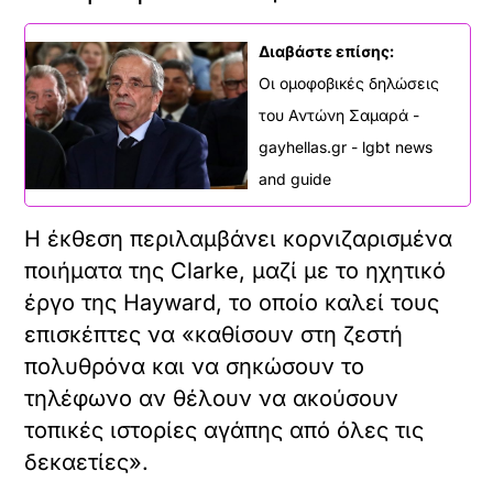
ι
ν
Διαβάστε επίσης:
α
φ
Οι ομοφοβικές δηλώσεις
ο
του Αντώνη Σαμαρά -
ρ
gayhellas.gr - lgbt news
τ
ώ
and guide
σ
ε
Η έκθεση περιλαμβάνει κορνιζαρισμένα
τ
ε
ποιήματα της Clarke, μαζί με το ηχητικό
α
έργο της Hayward, το οποίο καλεί τους
υ
τ
επισκέπτες να «καθίσουν στη ζεστή
ό
πολυθρόνα και να σηκώσουν το
τ
ο
τηλέφωνο αν θέλουν να ακούσουν
ε
τοπικές ιστορίες αγάπης από όλες τις
ν
σ
δεκαετίες».
ω