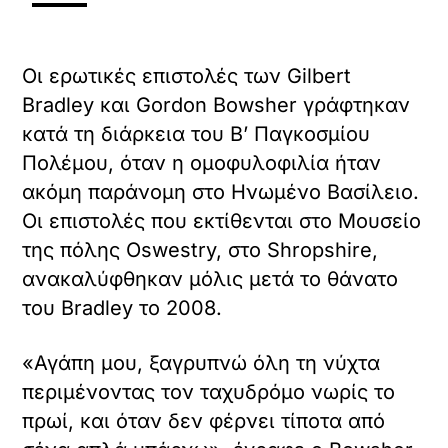
Οι ερωτικές επιστολές των Gilbert
Bradley και Gordon Bowsher γράφτηκαν
X /
κατά τη διάρκεια του Β’ Παγκοσμίου
TWITTER
Πολέμου, όταν η ομοφυλοφιλία ήταν
όρτωση
ακόμη παράνομη στο Ηνωμένο Βασίλειο.
ματωμένου
Οι επιστολές που εκτίθενται στο Μουσείο
εχομένου
της πόλης Oswestry, στο Shropshire,
Κ
ανακαλύφθηκαν μόλις μετά το θάνατο
ά
του Bradley το 2008.
ν
τ
ε
«Αγάπη μου, ξαγρυπνώ όλη τη νύχτα
κ
λ
περιμένοντας τον ταχυδρόμο νωρίς το
ι
πρωί, και όταν δεν φέρνει τίποτα από
κ
γ