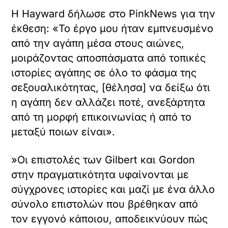
μ
H Hayward δήλωσε στο PinkNews για την
α
τ
έκθεση: «Το έργο μου ήταν εμπνευσμένο
ω
από την αγάπη μέσα στους αιώνες,
μ
έ
μοιράζοντας αποσπάσματα από τοπικές
ν
ιστορίες αγάπης σε όλο το φάσμα της
ο
π
σεξουαλικότητας, [θέλησα] να δείξω ότι
ε
η αγάπη δεν αλλάζει ποτέ, ανεξάρτητα
ρ
από τη μορφή επικοινωνίας ή από το
ι
ε
μεταξύ ποιων είναι».
χ
ό
μ
»Οι επιστολές των Gilbert και Gordon
ε
στην πραγματικότητα υφαίνονται με
ν
ο
σύγχρονες ιστορίες και μαζί με ένα άλλο
.
σύνολο επιστολών που βρέθηκαν από
τον εγγονό κάποιου, αποδεικνύουν πώς