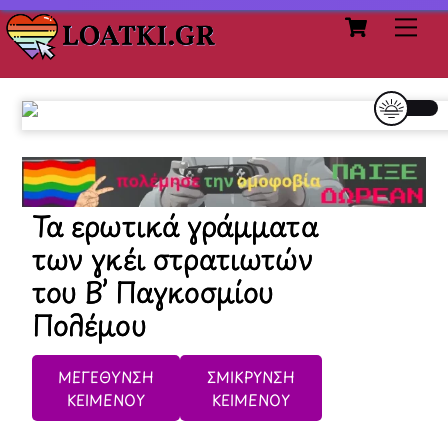
Cart
Skip
Me
to
content
Τα ερωτικά γράμματα
των γκέι στρατιωτών
του Β’ Παγκοσμίου
Πολέμου
ΜΕΓΕΘΥΝΣΗ
ΣΜΙΚΡΥΝΣΗ
ΚΕΙΜΕΝΟΥ
ΚΕΙΜΕΝΟΥ