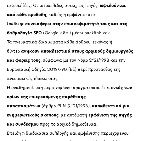
ιστοσελίδες. Οι ιστοσελίδες αυτές, ως πηγές,
ωφελούνται
από κάθε προβολή
, καθώς η εμφάνιση στο
Loatki.gr
συνεισφέρει στην επισκεψιμότητά τους και στη
βαθμολογία SEO
(Google κ.λπ.) μέσω backlink κοκ.
Τα πνευματικά δικαιώματα κάθε άρθρου, εικόνας ή
βίντεο
ανήκουν αποκλειστικά στους αρχικούς δημιουργούς
και φορείς τους
, σύμφωνα με τον Νόμο 2121/1993 και την
Ευρωπαϊκή Οδηγία 2019/790 (ΕΕ) περί προστασίας της
πνευματικής ιδιοκτησίας.
Η αναδημοσίευση περιεχομένου πραγματοποιείται
εντός των
ορίων της επιτρεπόμενης παράθεσης
αποσπασμάτων
(άρθρο 19 Ν. 2121/1993),
αποκλειστικά για
ενημερωτικούς σκοπούς
, με αυτόματη
εμφάνιση της πηγής
και συνδέσμου
προς το αρχικό δημοσίευμα.
Επειδή η διαδικασία συλλογής και εμφάνισης περιεχομένου