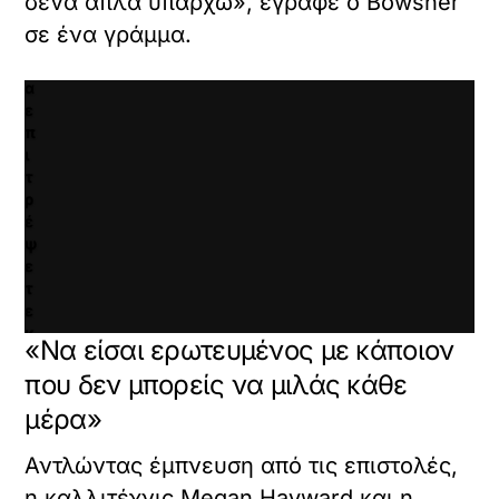
σένα απλά υπάρχω», έγραφε ο Bowsher
ι
σε ένα γράμμα.
α
ν
α
ε
π
ι
τ
ρ
έ
ψ
ε
τ
ε
κ
«Να είσαι ερωτευμένος με κάποιον
α
ι
που δεν μπορείς να μιλάς κάθε
ν
μέρα»
α
φ
Αντλώντας έμπνευση από τις επιστολές,
ο
ρ
η καλλιτέχνις Megan Hayward και η