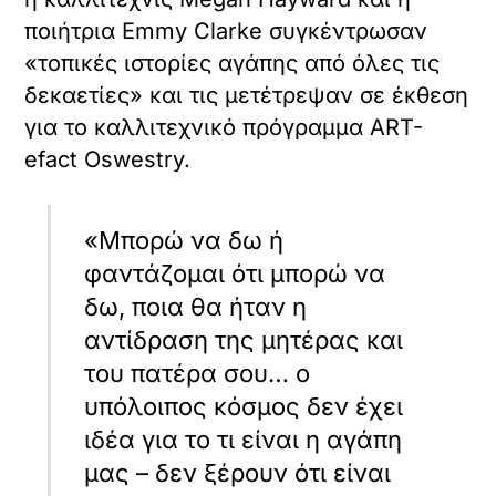
τ
ποιήτρια Emmy Clarke συγκέντρωσαν
ώ
σ
«τοπικές ιστορίες αγάπης από όλες τις
ε
δεκαετίες» και τις μετέτρεψαν σε έκθεση
τ
ε
για το καλλιτεχνικό πρόγραμμα ART-
α
efact Oswestry.
υ
τ
ό
τ
«Μπορώ να δω ή
ο
φαντάζομαι ότι μπορώ να
ε
ν
δω, ποια θα ήταν η
σ
αντίδραση της μητέρας και
ω
μ
του πατέρα σου… ο
α
υπόλοιπος κόσμος δεν έχει
τ
ω
ιδέα για το τι είναι η αγάπη
μ
μας – δεν ξέρουν ότι είναι
έ