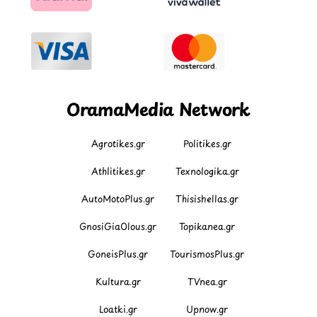
OramaMedia Network
Agrotikes.gr
Politikes.gr
Athlitikes.gr
Texnologika.gr
AutoMotoPlus.gr
Thisishellas.gr
GnosiGiaOlous.gr
Topikanea.gr
GoneisPlus.gr
TourismosPlus.gr
Kultura.gr
TVnea.gr
Loatki.gr
Upnow.gr