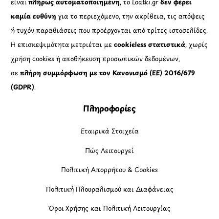
είναι
πλήρως αυτοματοποιημένη
, το Loatki.gr
δεν φέρει
καμία ευθύνη
για το περιεχόμενο, την ακρίβεια, τις απόψεις
ή τυχόν παραβιάσεις που προέρχονται από τρίτες ιστοσελίδες.
Η επισκεψιμότητα μετριέται με
cookieless στατιστικά
, χωρίς
χρήση cookies ή αποθήκευση προσωπικών δεδομένων,
σε
πλήρη συμμόρφωση με τον Κανονισμό (ΕΕ) 2016/679
(GDPR)
.
Πληροφορίες
Εταιρικά Στοιχεία
Πώς Λειτουργεί
Πολιτική Απορρήτου & Cookies
Πολιτική Πλουραλισμού και Διαφάνειας
Όροι Χρήσης και Πολιτική Λειτουργίας