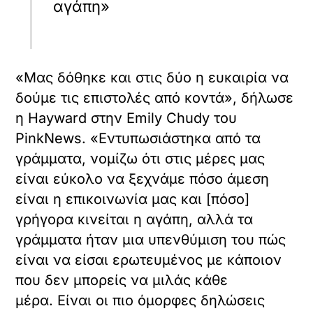
ν
αγάπη»
ο
π
ε
ρ
ι
«Μας δόθηκε και στις δύο η ευκαιρία να
ε
δούμε τις επιστολές από κοντά», δήλωσε
χ
ό
η Hayward στην Emily Chudy του
μ
PinkNews. «Εντυπωσιάστηκα από τα
ε
ν
γράμματα, νομίζω ότι στις μέρες μας
X /
ο
είναι εύκολο να ξεχνάμε πόσο άμεση
TWITTER
.
είναι η επικοινωνία μας και [πόσο]
όρτωση
γρήγορα κινείται η αγάπη, αλλά τα
ματωμένου
γράμματα ήταν μια υπενθύμιση του πώς
εχομένου
είναι να είσαι ερωτευμένος με κάποιον
Κ
που δεν μπορείς να μιλάς κάθε
ά
μέρα. Είναι οι πιο όμορφες δηλώσεις
ν