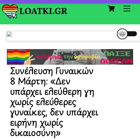
Cart
Skip
Me
to
content
Συνέλευση Γυναικών
8 Μάρτη: «Δεν
υπάρχει ελεύθερη γη
χωρίς ελεύθερες
γυναίκες, δεν υπάρχει
ειρήνη χωρίς
δικαιοσύνη»