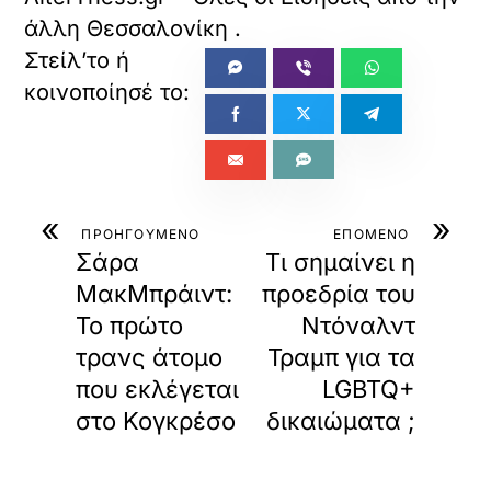
άλλη Θεσσαλονίκη
.
«
»
ΠΡΟΗΓΟΥΜΕΝΟ
ΕΠΟΜΕΝΟ
Σάρα
Τι σημαίνει η
ΜακΜπράιντ:
προεδρία του
Το πρώτο
Ντόναλντ
τρανς άτομο
Τραμπ για τα
που εκλέγεται
LGBTQ+
στο Κογκρέσο
δικαιώματα ;