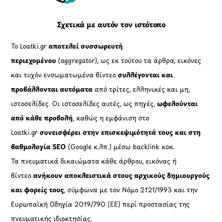
Σχετικά με αυτόν τον ιστότοπο
Το Loatki.gr
αποτελεί συσσωρευτή
περιεχομένου
(aggregator), ως εκ τούτου τα άρθρα, εικόνες
και τυχόν ενσωματωμένα βίντεο
συλλέγονται και
προβάλλονται αυτόματα
από τρίτες, ελληνικές και μη,
ιστοσελίδες. Οι ιστοσελίδες αυτές, ως πηγές,
ωφελούνται
από κάθε προβολή
, καθώς η εμφάνιση στο
Loatki.gr
συνεισφέρει στην επισκεψιμότητά τους και στη
βαθμολογία SEO
(Google κ.λπ.) μέσω backlink κοκ.
Τα πνευματικά δικαιώματα κάθε άρθρου, εικόνας ή
βίντεο
ανήκουν αποκλειστικά στους αρχικούς δημιουργούς
και φορείς τους
, σύμφωνα με τον Νόμο 2121/1993 και την
Ευρωπαϊκή Οδηγία 2019/790 (ΕΕ) περί προστασίας της
πνευματικής ιδιοκτησίας.