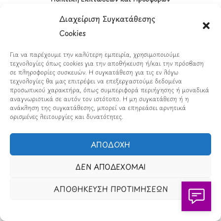
Διαχείριση Συγκατάθεσης
Όροι Affiliate Συνδέσμων & Προωθητικού Υλικού
Cookies
Πολιτική Διαφημιστικής Διαφάνειας
Για να παρέχουμε την καλύτερη εμπειρία, χρησιμοποιούμε
Όροι Προγράμματος Επιβράβευσης
τεχνολογίες όπως cookies για την αποθήκευση ή/και την πρόσβαση
σε πληροφορίες συσκευών. Η συγκατάθεση για τις εν λόγω
τεχνολογίες θα μας επιτρέψει να επεξεργαστούμε δεδομένα
προσωπικού χαρακτήρα, όπως συμπεριφορά περιήγησης ή μοναδικά
αναγνωριστικά σε αυτόν τον ιστότοπο. Η μη συγκατάθεση ή η
ανάκληση της συγκατάθεσης, μπορεί να επηρεάσει αρνητικά
ορισμένες λειτουργίες και δυνατότητες.
ΑΠΟΔΟΧΗ
ΔΕΝ ΑΠΟΔΕΧΟΜΑΙ
OramaMedia Network
ΑΠΟΘΗΚΕΥΣΗ ΠΡΟΤΙΜΗΣΕΩΝ
Agrotikes.gr
Politikes.gr
Athlitikes.gr
Texnologika.gr