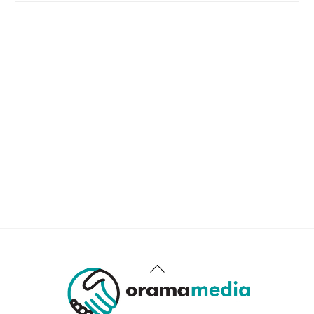
Back
To
Top