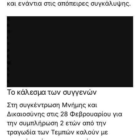
και ενάντια στις απόπειρες συγκάλυψης.
α
ν
α
ε
π
ι
τ
ρ
έ
ψ
ε
τ
ε
κ
Το κάλεσμα των συγγενών
α
ι
Στη συγκέντρωση Μνήμης και
ν
α
Δικαιοσύνης στις 28 Φεβρουαρίου για
φ
την συμπλήρωση 2 ετών από την
ο
ρ
τραγωδία των Τεμπών καλούν με
τ