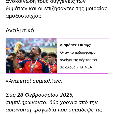
ανακοίνωσή τους συγγενείς των
ώ
θυμάτων και οι επιζήσαντες της μοιραίας
σ
ε
αμαξοστοιχίας.
τ
ε
α
Αναλυτικά
υ
τ
ό
Διαβάστε επίσης:
τ
Όταν το ποδόσφαιρο
ο
ε
ανοίγει τις πόρτες του
ν
σε όλους - ΤΑ ΝΕΑ
σ
ω
μ
«Αγαπητοί συμπολίτες,
α
τ
Στις 28 Φεβρουαρίου 2025,
ω
μ
συμπληρώνονται δύο χρόνια από την
έ
αδιανόητη τραγωδία που σημάδεψε τις
ν