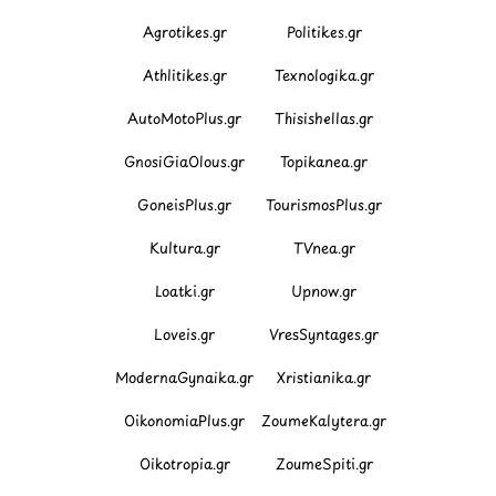
Agrotikes.gr
Politikes.gr
Athlitikes.gr
Texnologika.gr
AutoMotoPlus.gr
Thisishellas.gr
GnosiGiaOlous.gr
Topikanea.gr
GoneisPlus.gr
TourismosPlus.gr
Kultura.gr
TVnea.gr
Loatki.gr
Upnow.gr
Loveis.gr
VresSyntages.gr
ModernaGynaika.gr
Xristianika.gr
OikonomiaPlus.gr
ZoumeKalytera.gr
Oikotropia.gr
ZoumeSpiti.gr