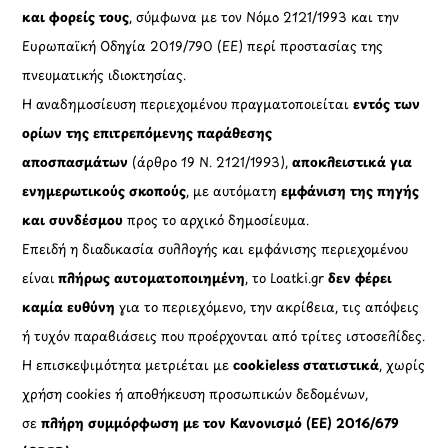
και φορείς τους
, σύμφωνα με τον Νόμο 2121/1993 και την
Ευρωπαϊκή Οδηγία 2019/790 (ΕΕ) περί προστασίας της
πνευματικής ιδιοκτησίας.
Η αναδημοσίευση περιεχομένου πραγματοποιείται
εντός των
ορίων της επιτρεπόμενης παράθεσης
αποσπασμάτων
(άρθρο 19 Ν. 2121/1993),
αποκλειστικά για
ενημερωτικούς σκοπούς
, με αυτόματη
εμφάνιση της πηγής
και συνδέσμου
προς το αρχικό δημοσίευμα.
Επειδή η διαδικασία συλλογής και εμφάνισης περιεχομένου
είναι
πλήρως αυτοματοποιημένη
, το Loatki.gr
δεν φέρει
καμία ευθύνη
για το περιεχόμενο, την ακρίβεια, τις απόψεις
ή τυχόν παραβιάσεις που προέρχονται από τρίτες ιστοσελίδες.
Η επισκεψιμότητα μετριέται με
cookieless στατιστικά
, χωρίς
χρήση cookies ή αποθήκευση προσωπικών δεδομένων,
σε
πλήρη συμμόρφωση με τον Κανονισμό (ΕΕ) 2016/679