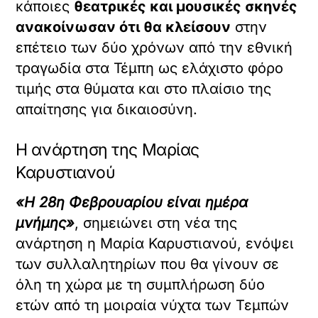
κάποιες
θεατρικές και μουσικές σκηνές
ανακοίνωσαν ότι θα κλείσουν
στην
επέτειο των δύο χρόνων από την εθνική
τραγωδία στα Τέμπη ως ελάχιστο φόρο
X /
TWITTER
τιμής στα θύματα και στο πλαίσιο της
απαίτησης για δικαιοσύνη.
όρτωση
ματωμένου
εχομένου
Η ανάρτηση της Μαρίας
Καρυστιανού
Κ
ά
«Η 28η Φεβρουαρίου είναι ημέρα
ν
τ
μνήμης»
, σημειώνει στη νέα της
ε
ανάρτηση η Μαρία Καρυστιανού, ενόψει
κ
λ
των συλλαλητηρίων που θα γίνουν σε
ι
όλη τη χώρα με τη συμπλήρωση δύο
κ
ετών από τη μοιραία νύχτα των Τεμπών
γ
ι