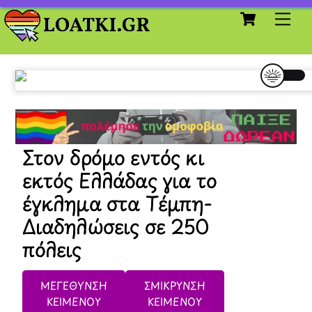
Cart
Skip
Me
to
content
Στον δρόμο εντός κι
εκτός Ελλάδας για το
έγκλημα στα Τέμπη-
Διαδηλώσεις σε 250
πόλεις
ΜΕΓΕΘΥΝΣΗ
ΣΜΙΚΡΥΝΣΗ
ΚΕΙΜΕΝΟΥ
ΚΕΙΜΕΝΟΥ