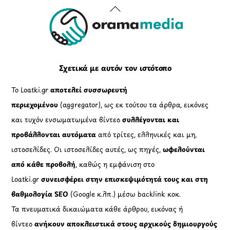
Back
To
Top
Σχετικά με αυτόν τον ιστότοπο
Το Loatki.gr
αποτελεί συσσωρευτή
περιεχομένου
(aggregator), ως εκ τούτου τα άρθρα, εικόνες
και τυχόν ενσωματωμένα βίντεο
συλλέγονται και
προβάλλονται αυτόματα
από τρίτες, ελληνικές και μη,
ιστοσελίδες. Οι ιστοσελίδες αυτές, ως πηγές,
ωφελούνται
από κάθε προβολή
, καθώς η εμφάνιση στο
Loatki.gr
συνεισφέρει στην επισκεψιμότητά τους και στη
βαθμολογία SEO
(Google κ.λπ.) μέσω backlink κοκ.
Τα πνευματικά δικαιώματα κάθε άρθρου, εικόνας ή
βίντεο
ανήκουν αποκλειστικά στους αρχικούς δημιουργούς