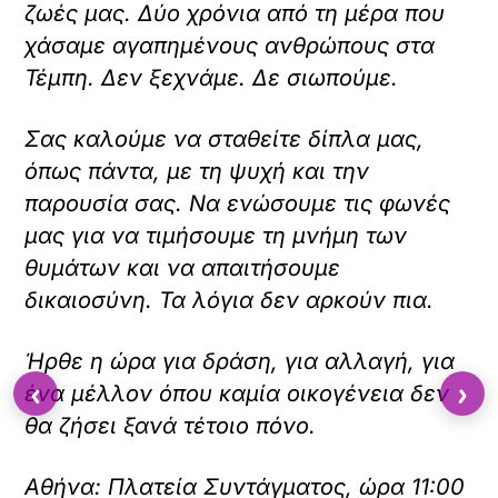
ο
ζωές μας. Δύο χρόνια από τη μέρα που
π
χάσαμε αγαπημένους ανθρώπους στα
ε
ρ
Τέμπη. Δεν ξεχνάμε. Δε σιωπούμε.
ι
ε
Σας καλούμε να σταθείτε δίπλα μας,
χ
ό
όπως πάντα, με τη ψυχή και την
μ
παρουσία σας. Να ενώσουμε τις φωνές
ε
ν
μας για να τιμήσουμε τη μνήμη των
ο
θυμάτων και να απαιτήσουμε
.
δικαιοσύνη. Τα λόγια δεν αρκούν πια.
Ήρθε η ώρα για δράση, για αλλαγή, για
‹
›
ένα μέλλον όπου καμία οικογένεια δεν
θα ζήσει ξανά τέτοιο πόνο.
Αθήνα: Πλατεία Συντάγματος, ώρα 11:00