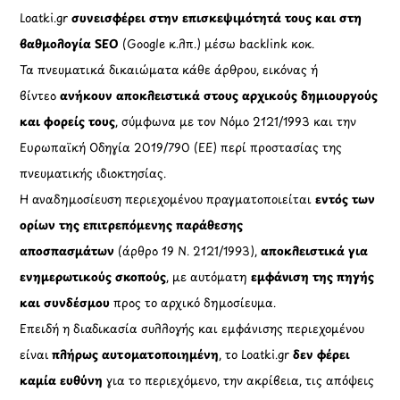
Loatki.gr
συνεισφέρει στην επισκεψιμότητά τους και στη
βαθμολογία SEO
(Google κ.λπ.) μέσω backlink κοκ.
Τα πνευματικά δικαιώματα κάθε άρθρου, εικόνας ή
βίντεο
ανήκουν αποκλειστικά στους αρχικούς δημιουργούς
και φορείς τους
, σύμφωνα με τον Νόμο 2121/1993 και την
Ευρωπαϊκή Οδηγία 2019/790 (ΕΕ) περί προστασίας της
πνευματικής ιδιοκτησίας.
Η αναδημοσίευση περιεχομένου πραγματοποιείται
εντός των
ορίων της επιτρεπόμενης παράθεσης
αποσπασμάτων
(άρθρο 19 Ν. 2121/1993),
αποκλειστικά για
ενημερωτικούς σκοπούς
, με αυτόματη
εμφάνιση της πηγής
και συνδέσμου
προς το αρχικό δημοσίευμα.
Επειδή η διαδικασία συλλογής και εμφάνισης περιεχομένου
είναι
πλήρως αυτοματοποιημένη
, το Loatki.gr
δεν φέρει
καμία ευθύνη
για το περιεχόμενο, την ακρίβεια, τις απόψεις