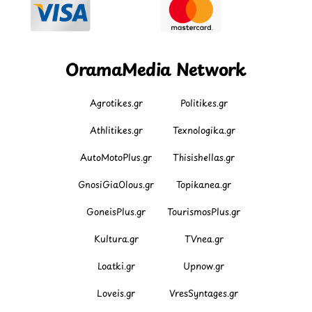
OramaMedia Network
Agrotikes.gr
Politikes.gr
Athlitikes.gr
Texnologika.gr
AutoMotoPlus.gr
Thisishellas.gr
GnosiGiaOlous.gr
Topikanea.gr
GoneisPlus.gr
TourismosPlus.gr
Kultura.gr
TVnea.gr
Loatki.gr
Upnow.gr
Loveis.gr
VresSyntages.gr