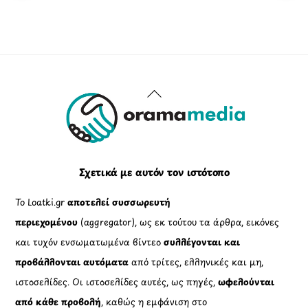
Back
To
Top
Σχετικά με αυτόν τον ιστότοπο
Το Loatki.gr
αποτελεί συσσωρευτή
περιεχομένου
(aggregator), ως εκ τούτου τα άρθρα, εικόνες
και τυχόν ενσωματωμένα βίντεο
συλλέγονται και
προβάλλονται αυτόματα
από τρίτες, ελληνικές και μη,
ιστοσελίδες. Οι ιστοσελίδες αυτές, ως πηγές,
ωφελούνται
από κάθε προβολή
, καθώς η εμφάνιση στο