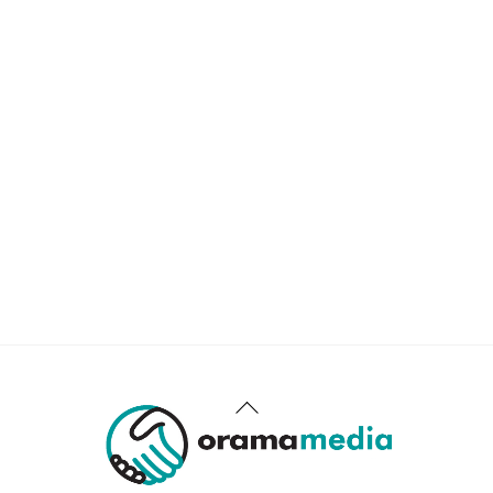
Back
To
Top