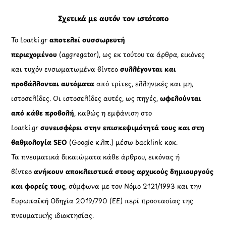
Σχετικά με αυτόν τον ιστότοπο
Το Loatki.gr
αποτελεί συσσωρευτή
περιεχομένου
(aggregator), ως εκ τούτου τα άρθρα, εικόνες
και τυχόν ενσωματωμένα βίντεο
συλλέγονται και
προβάλλονται αυτόματα
από τρίτες, ελληνικές και μη,
ιστοσελίδες. Οι ιστοσελίδες αυτές, ως πηγές,
ωφελούνται
από κάθε προβολή
, καθώς η εμφάνιση στο
Loatki.gr
συνεισφέρει στην επισκεψιμότητά τους και στη
βαθμολογία SEO
(Google κ.λπ.) μέσω backlink κοκ.
Τα πνευματικά δικαιώματα κάθε άρθρου, εικόνας ή
βίντεο
ανήκουν αποκλειστικά στους αρχικούς δημιουργούς
και φορείς τους
, σύμφωνα με τον Νόμο 2121/1993 και την
Ευρωπαϊκή Οδηγία 2019/790 (ΕΕ) περί προστασίας της
πνευματικής ιδιοκτησίας.