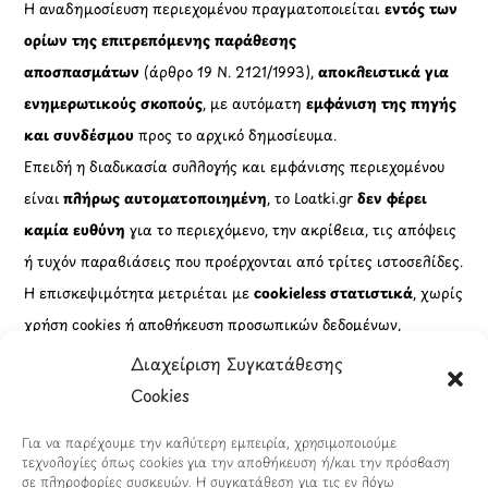
Η αναδημοσίευση περιεχομένου πραγματοποιείται
εντός των
ορίων της επιτρεπόμενης παράθεσης
αποσπασμάτων
(άρθρο 19 Ν. 2121/1993),
αποκλειστικά για
ενημερωτικούς σκοπούς
, με αυτόματη
εμφάνιση της πηγής
και συνδέσμου
προς το αρχικό δημοσίευμα.
Επειδή η διαδικασία συλλογής και εμφάνισης περιεχομένου
είναι
πλήρως αυτοματοποιημένη
, το Loatki.gr
δεν φέρει
καμία ευθύνη
για το περιεχόμενο, την ακρίβεια, τις απόψεις
ή τυχόν παραβιάσεις που προέρχονται από τρίτες ιστοσελίδες.
Η επισκεψιμότητα μετριέται με
cookieless στατιστικά
, χωρίς
χρήση cookies ή αποθήκευση προσωπικών δεδομένων,
σε
πλήρη συμμόρφωση με τον Κανονισμό (ΕΕ) 2016/679
Διαχείριση Συγκατάθεσης
(GDPR)
.
Cookies
Πληροφορίες
Για να παρέχουμε την καλύτερη εμπειρία, χρησιμοποιούμε
τεχνολογίες όπως cookies για την αποθήκευση ή/και την πρόσβαση
σε πληροφορίες συσκευών. Η συγκατάθεση για τις εν λόγω
Εταιρικά Στοιχεία