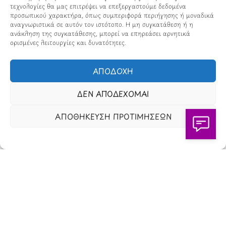
τεχνολογίες θα μας επιτρέψει να επεξεργαστούμε δεδομένα
προσωπικού χαρακτήρα, όπως συμπεριφορά περιήγησης ή μοναδικά
Πώς Λειτουργεί
αναγνωριστικά σε αυτόν τον ιστότοπο. Η μη συγκατάθεση ή η
ανάκληση της συγκατάθεσης, μπορεί να επηρεάσει αρνητικά
Πολιτική Απορρήτου & Cookies
ορισμένες λειτουργίες και δυνατότητες.
Πολιτική Πλουραλισμού και Διαφάνειας
ΑΠΟΔΟΧΗ
Όροι Χρήσης και Πολιτική Λειτουργίας
ΔΕΝ ΑΠΟΔΕΧΟΜΑΙ
Όροι Αγορών, Αποστολών & Επιστροφών
ΑΠΟΘΗΚΕΥΣΗ ΠΡΟΤΙΜΗΣΕΩΝ
Όροι Συμμετοχής σε Παιχνίδια & Διαγωνισμούς
Όροι Παραχώρησης Video
Πολιτική Απορρήτου Chatbots
Πολιτική Χρήσης Τεχνητής Νοημοσύνης
Προϊόντα Φιλικά προς το Περιβάλλον
Πολιτική Εκπτώσεων και Προσφορών