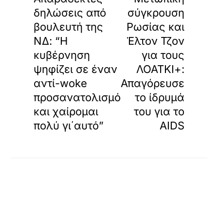
ω
δηλώσεις από
σύγκρουση
μ
βουλευτή της
Ρωσίας και
έ
ν
ΝΔ: “Η
Έλτον Τζον
ο
κυβέρνηση
για τους
π
ε
ψηφίζει σε έναν
ΛΟΑΤΚΙ+:
ρ
αντί-woke
Απαγόρευσε
ι
ε
προσανατολισμό
το ίδρυμά
χ
και χαίρομαι
του για το
ό
μ
πολύ γι΄αυτό”
AIDS
ε
ν
ο
.