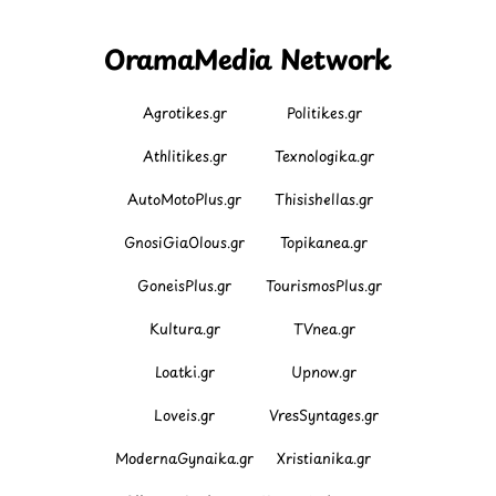
OramaMedia Network
Agrotikes.gr
Politikes.gr
Athlitikes.gr
Texnologika.gr
AutoMotoPlus.gr
Thisishellas.gr
GnosiGiaOlous.gr
Topikanea.gr
GoneisPlus.gr
TourismosPlus.gr
Kultura.gr
TVnea.gr
Loatki.gr
Upnow.gr
Loveis.gr
VresSyntages.gr
ModernaGynaika.gr
Xristianika.gr