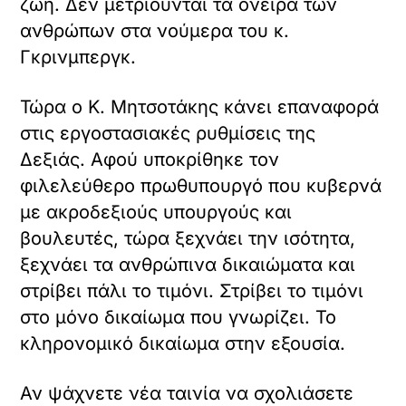
ζωή. Δεν μετριούνται τα όνειρα των
ανθρώπων στα νούμερα του κ.
Γκρινμπεργκ.
Τώρα ο Κ. Μητσοτάκης κάνει επαναφορά
στις εργοστασιακές ρυθμίσεις της
Δεξιάς. Αφού υποκρίθηκε τον
X /
φιλελεύθερο πρωθυπουργό που κυβερνά
TWITTER
με ακροδεξιούς υπουργούς και
όρτωση
βουλευτές, τώρα ξεχνάει την ισότητα,
ματωμένου
ξεχνάει τα ανθρώπινα δικαιώματα και
εχομένου
στρίβει πάλι το τιμόνι. Στρίβει το τιμόνι
Κ
στο μόνο δικαίωμα που γνωρίζει. Το
ά
κληρονομικό δικαίωμα στην εξουσία.
ν
τ
ε
Αν ψάχνετε νέα ταινία να σχολιάσετε
κ