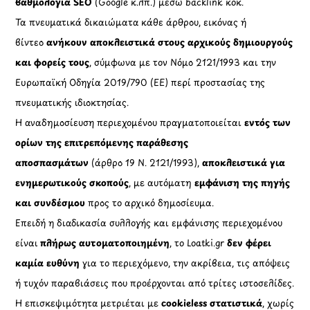
βαθμολογία SEO
(Google κ.λπ.) μέσω backlink κοκ.
Τα πνευματικά δικαιώματα κάθε άρθρου, εικόνας ή
βίντεο
ανήκουν αποκλειστικά στους αρχικούς δημιουργούς
και φορείς τους
, σύμφωνα με τον Νόμο 2121/1993 και την
Ευρωπαϊκή Οδηγία 2019/790 (ΕΕ) περί προστασίας της
πνευματικής ιδιοκτησίας.
Η αναδημοσίευση περιεχομένου πραγματοποιείται
εντός των
ορίων της επιτρεπόμενης παράθεσης
αποσπασμάτων
(άρθρο 19 Ν. 2121/1993),
αποκλειστικά για
ενημερωτικούς σκοπούς
, με αυτόματη
εμφάνιση της πηγής
και συνδέσμου
προς το αρχικό δημοσίευμα.
Επειδή η διαδικασία συλλογής και εμφάνισης περιεχομένου
είναι
πλήρως αυτοματοποιημένη
, το Loatki.gr
δεν φέρει
καμία ευθύνη
για το περιεχόμενο, την ακρίβεια, τις απόψεις
ή τυχόν παραβιάσεις που προέρχονται από τρίτες ιστοσελίδες.
Η επισκεψιμότητα μετριέται με
cookieless στατιστικά
, χωρίς