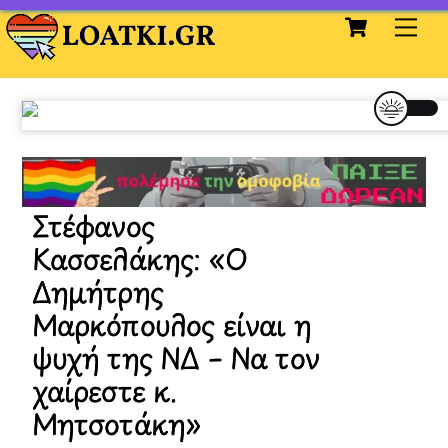
Cart
Skip
Me
to
content
Στέφανος
Κασσελάκης: «Ο
Δημήτρης
Μαρκόπουλος είναι η
ψυχή της ΝΔ – Να τον
χαίρεστε κ.
Μητσοτάκη»