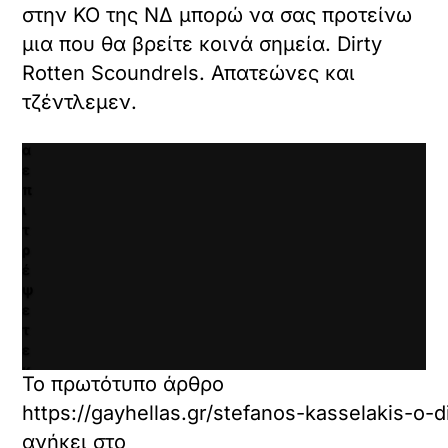
λ
στην ΚΟ της ΝΔ μπορώ να σας προτείνω
ι
μια που θα βρείτε κοινά σημεία. Dirty
κ
Rotten Scoundrels. Απατεώνες και
γ
ι
τζέντλεμεν.
α
ν
α
ε
π
ι
τ
ρ
έ
ψ
ε
τ
ε
κ
Το πρωτότυπο άρθρο
α
https://gayhellas.gr/stefanos-kasselakis-o-d
ι
ν
ανήκει στο