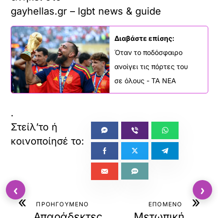
α
gayhellas.gr – lgbt news & guide
φ
ο
ρ
Διαβάστε επίσης:
τ
ώ
Όταν το ποδόσφαιρο
σ
ανοίγει τις πόρτες του
ε
τ
σε όλους - ΤΑ ΝΕΑ
ε
α
υ
.
τ
ό
τ
ο
ε
ν
σ
‹
›
ω
μ
«
»
ΠΡΟΗΓΟΥΜΕΝΟ
ΕΠΟΜΕΝΟ
α
Απαράδεκτες
Μετωπική
τ