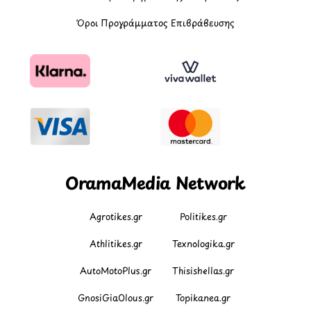
Όροι Προγράμματος Επιβράβευσης
OramaMedia Network
Agrotikes.gr
Politikes.gr
Athlitikes.gr
Texnologika.gr
AutoMotoPlus.gr
Thisishellas.gr
GnosiGiaOlous.gr
Topikanea.gr