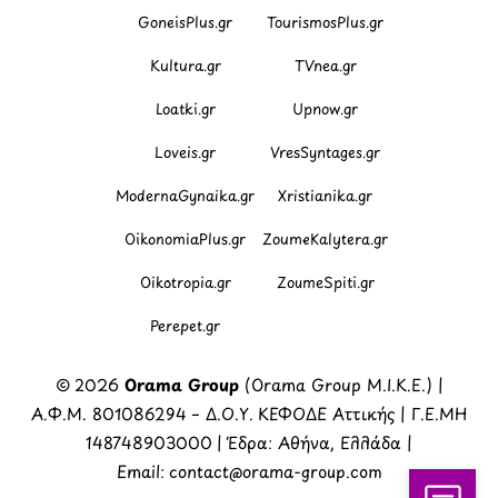
GoneisPlus.gr
TourismosPlus.gr
Kultura.gr
TVnea.gr
Loatki.gr
Upnow.gr
Loveis.gr
VresSyntages.gr
ModernaGynaika.gr
Xristianika.gr
OikonomiaPlus.gr
ZoumeKalytera.gr
Oikotropia.gr
ZoumeSpiti.gr
Perepet.gr
© 2026
Orama Group
(Orama Group Μ.Ι.Κ.Ε.) |
Α.Φ.Μ. 801086294 – Δ.Ο.Υ. ΚΕΦΟΔΕ Αττικής | Γ.Ε.ΜΗ
148748903000 | Έδρα: Αθήνα, Ελλάδα |
Email: contact@orama-group.com