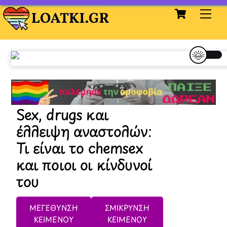
Cart
Skip
Me
to
content
Sex, drugs και
έλλειψη αναστολών:
Τι είναι το chemsex
και ποιοι οι κίνδυνοί
του
ΜΕΓΕΘΥΝΣΗ
ΣΜΙΚΡΥΝΣΗ
ΚΕΙΜΕΝΟΥ
ΚΕΙΜΕΝΟΥ