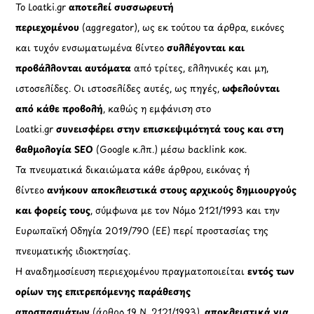
Το Loatki.gr
αποτελεί συσσωρευτή
περιεχομένου
(aggregator), ως εκ τούτου τα άρθρα, εικόνες
και τυχόν ενσωματωμένα βίντεο
συλλέγονται και
προβάλλονται αυτόματα
από τρίτες, ελληνικές και μη,
ιστοσελίδες. Οι ιστοσελίδες αυτές, ως πηγές,
ωφελούνται
από κάθε προβολή
, καθώς η εμφάνιση στο
Loatki.gr
συνεισφέρει στην επισκεψιμότητά τους και στη
βαθμολογία SEO
(Google κ.λπ.) μέσω backlink κοκ.
Τα πνευματικά δικαιώματα κάθε άρθρου, εικόνας ή
βίντεο
ανήκουν αποκλειστικά στους αρχικούς δημιουργούς
και φορείς τους
, σύμφωνα με τον Νόμο 2121/1993 και την
Ευρωπαϊκή Οδηγία 2019/790 (ΕΕ) περί προστασίας της
πνευματικής ιδιοκτησίας.
Η αναδημοσίευση περιεχομένου πραγματοποιείται
εντός των
ορίων της επιτρεπόμενης παράθεσης
αποσπασμάτων
(άρθρο 19 Ν. 2121/1993),
αποκλειστικά για