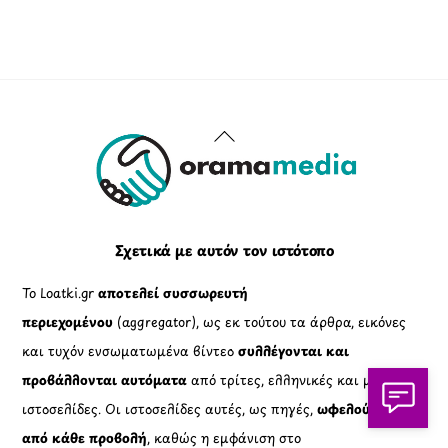
Back
To
Top
Σχετικά με αυτόν τον ιστότοπο
Το Loatki.gr
αποτελεί συσσωρευτή
περιεχομένου
(aggregator), ως εκ τούτου τα άρθρα, εικόνες
και τυχόν ενσωματωμένα βίντεο
συλλέγονται και
προβάλλονται αυτόματα
από τρίτες, ελληνικές και μη,
ιστοσελίδες. Οι ιστοσελίδες αυτές, ως πηγές,
ωφελούνται
από κάθε προβολή
, καθώς η εμφάνιση στο