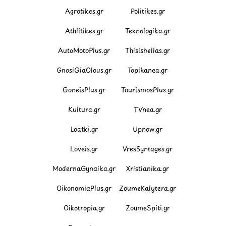
Agrotikes.gr
Politikes.gr
Athlitikes.gr
Texnologika.gr
AutoMotoPlus.gr
Thisishellas.gr
GnosiGiaOlous.gr
Topikanea.gr
GoneisPlus.gr
TourismosPlus.gr
Kultura.gr
TVnea.gr
Loatki.gr
Upnow.gr
Loveis.gr
VresSyntages.gr
ModernaGynaika.gr
Xristianika.gr
OikonomiaPlus.gr
ZoumeKalytera.gr
Oikotropia.gr
ZoumeSpiti.gr