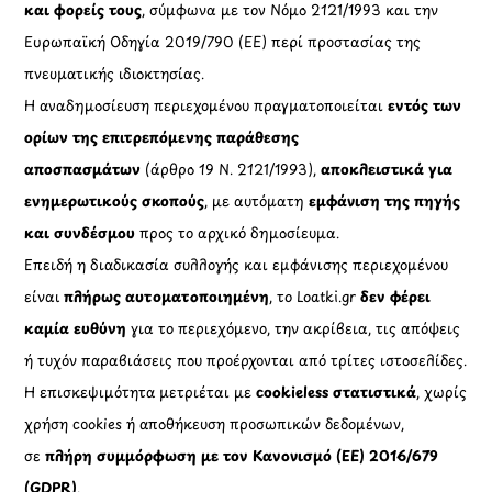
και φορείς τους
, σύμφωνα με τον Νόμο 2121/1993 και την
Ευρωπαϊκή Οδηγία 2019/790 (ΕΕ) περί προστασίας της
πνευματικής ιδιοκτησίας.
Η αναδημοσίευση περιεχομένου πραγματοποιείται
εντός των
ορίων της επιτρεπόμενης παράθεσης
αποσπασμάτων
(άρθρο 19 Ν. 2121/1993),
αποκλειστικά για
ενημερωτικούς σκοπούς
, με αυτόματη
εμφάνιση της πηγής
και συνδέσμου
προς το αρχικό δημοσίευμα.
Επειδή η διαδικασία συλλογής και εμφάνισης περιεχομένου
είναι
πλήρως αυτοματοποιημένη
, το Loatki.gr
δεν φέρει
καμία ευθύνη
για το περιεχόμενο, την ακρίβεια, τις απόψεις
ή τυχόν παραβιάσεις που προέρχονται από τρίτες ιστοσελίδες.
Η επισκεψιμότητα μετριέται με
cookieless στατιστικά
, χωρίς
χρήση cookies ή αποθήκευση προσωπικών δεδομένων,
σε
πλήρη συμμόρφωση με τον Κανονισμό (ΕΕ) 2016/679
(GDPR)
.