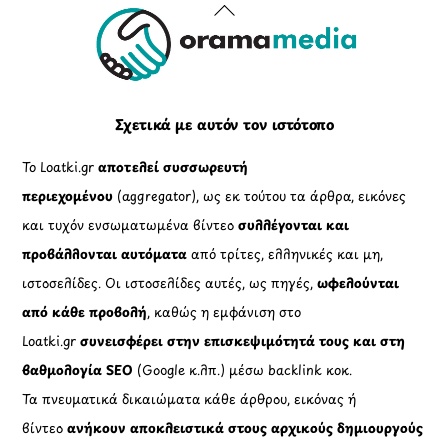
Back
To
Top
Σχετικά με αυτόν τον ιστότοπο
Το Loatki.gr
αποτελεί συσσωρευτή
περιεχομένου
(aggregator), ως εκ τούτου τα άρθρα, εικόνες
και τυχόν ενσωματωμένα βίντεο
συλλέγονται και
προβάλλονται αυτόματα
από τρίτες, ελληνικές και μη,
ιστοσελίδες. Οι ιστοσελίδες αυτές, ως πηγές,
ωφελούνται
από κάθε προβολή
, καθώς η εμφάνιση στο
Loatki.gr
συνεισφέρει στην επισκεψιμότητά τους και στη
βαθμολογία SEO
(Google κ.λπ.) μέσω backlink κοκ.
Τα πνευματικά δικαιώματα κάθε άρθρου, εικόνας ή
βίντεο
ανήκουν αποκλειστικά στους αρχικούς δημιουργούς