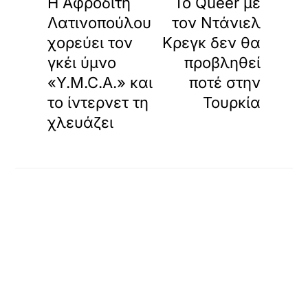
Η Αφροδίτη
Το Queer με
Λατινοπούλου
τον Ντάνιελ
χορεύει τον
Κρεγκ δεν θα
γκέι ύμνο
προβληθεί
«Y.M.C.A.» και
ποτέ στην
το ίντερνετ τη
Τουρκία
χλευάζει