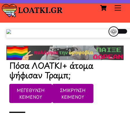
Cart
Skip
Me
to
content
Πόσα ΛΟΑΤΚΙ+ άτομα
ψήφισαν Τραμπ;
ΜΕΓΕΘΥΝΣΗ
ΣΜΙΚΡΥΝΣΗ
ΚΕΙΜΕΝΟΥ
ΚΕΙΜΕΝΟΥ