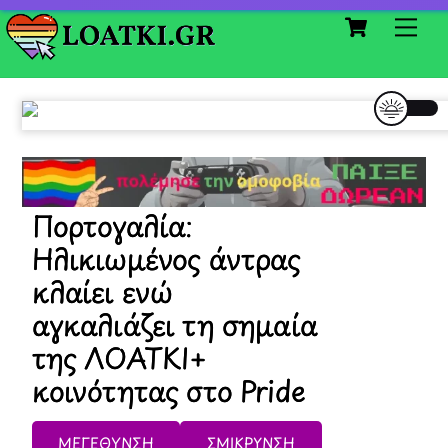
Cart
Skip
Me
to
content
Πορτογαλία:
Ηλικιωμένος άντρας
κλαίει ενώ
αγκαλιάζει τη σημαία
της ΛΟΑΤΚΙ+
κοινότητας στο Pride
ΜΕΓΕΘΥΝΣΗ
ΣΜΙΚΡΥΝΣΗ