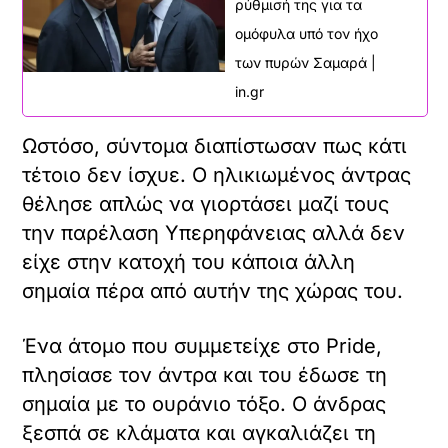
ρύθμισή της για τα
τ
ό
ομόφυλα υπό τον ήχο
τ
των πυρών Σαμαρά |
ο
in.gr
ε
ν
X /
σ
Ωστόσο, σύντομα διαπίστωσαν πως κάτι
TWITTER
ω
τέτοιο δεν ίσχυε. Ο ηλικιωμένος άντρας
μ
όρτωση
α
θέλησε απλώς να γιορτάσει μαζί τους
ματωμένου
τ
την παρέλαση Υπερηφάνειας αλλά δεν
εχομένου
ω
μ
είχε στην κατοχή του κάποια άλλη
έ
Κ
σημαία πέρα από αυτήν της χώρας του.
ν
ά
ο
ν
π
τ
Ένα άτομο που συμμετείχε στο Pride,
ε
ε
πλησίασε τον άντρα και του έδωσε τη
ρ
κ
ι
λ
σημαία με το ουράνιο τόξο. Ο άνδρας
ε
ι
ξεσπά σε κλάματα και αγκαλιάζει τη
χ
κ