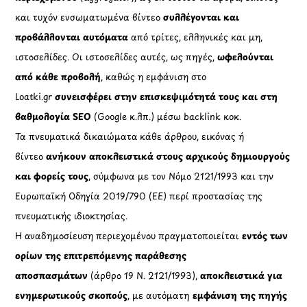
και τυχόν ενσωματωμένα βίντεο
συλλέγονται και
προβάλλονται αυτόματα
από τρίτες, ελληνικές και μη,
ιστοσελίδες. Οι ιστοσελίδες αυτές, ως πηγές,
ωφελούνται
από κάθε προβολή
, καθώς η εμφάνιση στο
Loatki.gr
συνεισφέρει στην επισκεψιμότητά τους και στη
βαθμολογία SEO
(Google κ.λπ.) μέσω backlink κοκ.
Τα πνευματικά δικαιώματα κάθε άρθρου, εικόνας ή
βίντεο
ανήκουν αποκλειστικά στους αρχικούς δημιουργούς
και φορείς τους
, σύμφωνα με τον Νόμο 2121/1993 και την
Ευρωπαϊκή Οδηγία 2019/790 (ΕΕ) περί προστασίας της
πνευματικής ιδιοκτησίας.
Η αναδημοσίευση περιεχομένου πραγματοποιείται
εντός των
ορίων της επιτρεπόμενης παράθεσης
αποσπασμάτων
(άρθρο 19 Ν. 2121/1993),
αποκλειστικά για
ενημερωτικούς σκοπούς
, με αυτόματη
εμφάνιση της πηγής