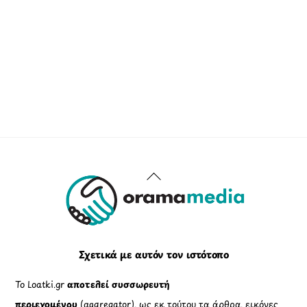
Back
To
Top
Σχετικά με αυτόν τον ιστότοπο
Το Loatki.gr
αποτελεί συσσωρευτή
περιεχομένου
(aggregator), ως εκ τούτου τα άρθρα, εικόνες