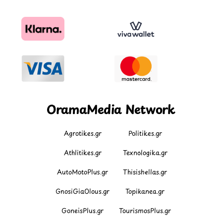
OramaMedia Network
Agrotikes.gr
Politikes.gr
Athlitikes.gr
Texnologika.gr
AutoMotoPlus.gr
Thisishellas.gr
GnosiGiaOlous.gr
Topikanea.gr
GoneisPlus.gr
TourismosPlus.gr