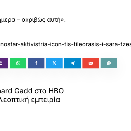
ήμερα – ακριβώς αυτή».
nostar-aktivistria-icon-tis-tileorasis-i-sara-t
chard Gadd στο ΗΒΟ
λεοπτική εμπειρία