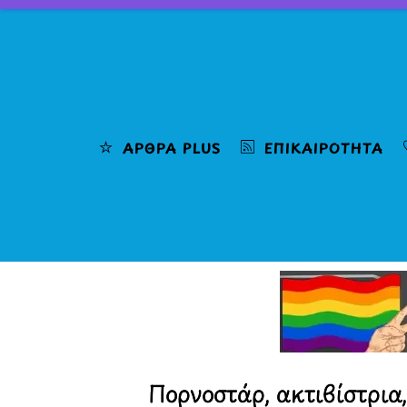
Skip
to
content
ΆΡΘΡΑ PLUS
ΕΠΙΚΑΙΡΌΤΗΤΑ
Πορνοστάρ, ακτιβίστρια,