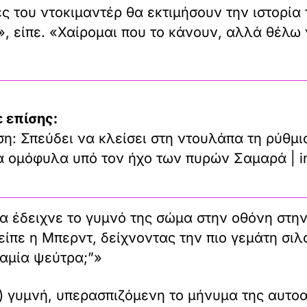
τές του ντοκιμαντέρ θα εκτιμήσουν την ιστορία
, είπε. «Χαίρομαι που το κάνουν, αλλά θέλω 
 επίσης:
η: Σπεύδει να κλείσει στη ντουλάπα τη ρύθμι
τα ομόφυλα υπό τον ήχο των πυρών Σαμαρά | i
 έδειχνε το γυμνό της σώμα στην οθόνη στην 
είπε η Μπερντ, δείχνοντας την πιο γεμάτη σιλ
 καμία ψεύτρα;”»
αι) γυμνή, υπερασπιζόμενη το μήνυμα της αυτ