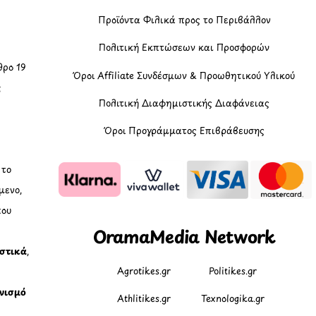
Προϊόντα Φιλικά προς το Περιβάλλον
Πολιτική Εκπτώσεων και Προσφορών
ρο 19
Όροι Affiliate Συνδέσμων & Προωθητικού Υλικού
ς
Πολιτική Διαφημιστικής Διαφάνειας
Όροι Προγράμματος Επιβράβευσης
, το
μενο,
που
OramaMedia Network
ιστικά
,
Agrotikes.gr
Politikes.gr
νισμό
Athlitikes.gr
Texnologika.gr