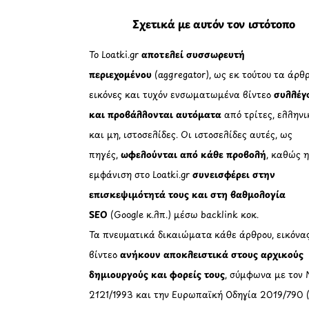
Σχετικά με αυτόν τον ιστότοπο
Το Loatki.gr
αποτελεί συσσωρευτή
περιεχομένου
(aggregator), ως εκ τούτου τα άρθρ
εικόνες και τυχόν ενσωματωμένα βίντεο
συλλέγ
και προβάλλονται αυτόματα
από τρίτες, ελληνι
και μη, ιστοσελίδες. Οι ιστοσελίδες αυτές, ως
πηγές,
ωφελούνται από κάθε προβολή
, καθώς 
εμφάνιση στο Loatki.gr
συνεισφέρει στην
επισκεψιμότητά τους και στη βαθμολογία
SEO
(Google κ.λπ.) μέσω backlink κοκ.
Τα πνευματικά δικαιώματα κάθε άρθρου, εικόνα
βίντεο
ανήκουν αποκλειστικά στους αρχικούς
δημιουργούς και φορείς τους
, σύμφωνα με τον 
2121/1993 και την Ευρωπαϊκή Οδηγία 2019/790 