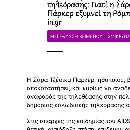
τηλεόρασης: Γιατί η Σά
Πάρκερ εξυμνεί τη Ρόμπ
in.gr
ΜΕΓΕΘΥΝΣΗ ΚΕΙΜΕΝΟΥ
ΣΜΙΚΡΥΝΣ
Η Σάρα Τζέσικα Πάρκερ, ηθοποιός, 
αποκαταστήσει, και κυρίως να αναδεί
αναφοράς της τηλεθέασης στην πόλη
δημόσιας καλωδιακής τηλεόρασης σχ
Στις απαρχές της επιδημίας του AID
θετική, αισιόδοξη στάση, επιδεικνύ