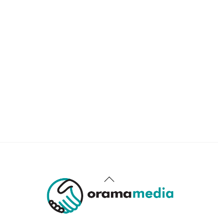
Back
To
Top