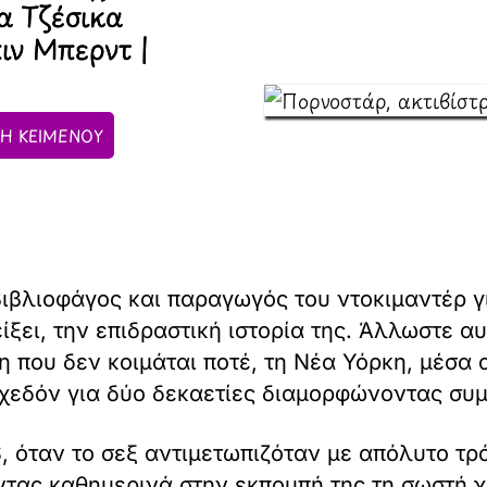
ρα Τζέσικα
ιν Μπερντ |
Η ΚΕΙΜΕΝΟΥ
βιβλιοφάγος και παραγωγός του ντοκιμαντέρ γ
ξει, την επιδραστική ιστορία της. Άλλωστε αυ
 που δεν κοιμάται ποτέ, τη Νέα Υόρκη, μέσα 
εδόν για δύο δεκαετίες διαμορφώνοντας συμ
S, όταν το σεξ αντιμετωπιζόταν με απόλυτο τρ
οντας καθημερινά στην εκπομπή της τη σωστή