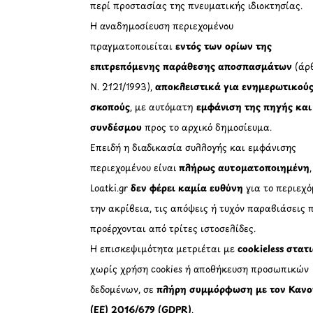
περί προστασίας της πνευματικής ιδιοκτησίας.
Η αναδημοσίευση περιεχομένου
πραγματοποιείται
εντός των ορίων της
επιτρεπόμενης παράθεσης αποσπασμάτων
(άρθ
Ν. 2121/1993),
αποκλειστικά για ενημερωτικού
σκοπούς
, με αυτόματη
εμφάνιση της πηγής και
συνδέσμου
προς το αρχικό δημοσίευμα.
Επειδή η διαδικασία συλλογής και εμφάνισης
περιεχομένου είναι
πλήρως αυτοματοποιημένη
Loatki.gr
δεν φέρει καμία ευθύνη
για το περιεχό
την ακρίβεια, τις απόψεις ή τυχόν παραβιάσεις 
προέρχονται από τρίτες ιστοσελίδες.
Η επισκεψιμότητα μετριέται με
cookieless στατ
χωρίς χρήση cookies ή αποθήκευση προσωπικών
δεδομένων, σε
πλήρη συμμόρφωση με τον Κανο
(ΕΕ) 2016/679 (GDPR)
.