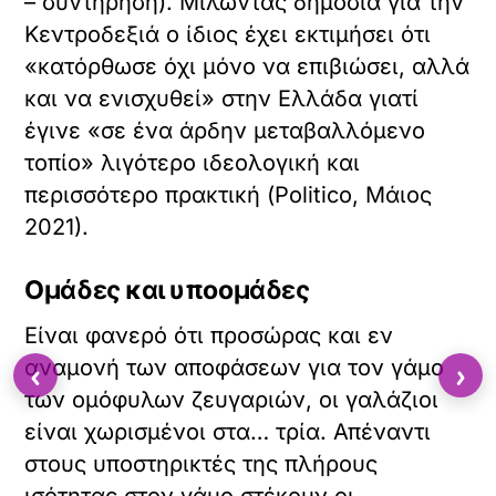
– συντήρηση). Μιλώντας δημόσια για την
Κεντροδεξιά ο ίδιος έχει εκτιμήσει ότι
«κατόρθωσε όχι μόνο να επιβιώσει, αλλά
και να ενισχυθεί» στην Ελλάδα γιατί
έγινε «σε ένα άρδην μεταβαλλόμενο
τοπίο» λιγότερο ιδεολογική και
περισσότερο πρακτική (Politico, Μάιος
2021).
Ομάδες και υποομάδες
Είναι φανερό ότι προσώρας και εν
αναμονή των αποφάσεων για τον γάμο
‹
›
των ομόφυλων ζευγαριών, οι γαλάζιοι
είναι χωρισμένοι στα… τρία. Απέναντι
στους υποστηρικτές της πλήρους