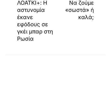
ΛΟΑΤΚΙ+: Η
Να ζούμε
αστυνομία
«σωστά» ή
έκανε
καλά;
εφόδους σε
γκέι μπαρ στη
Ρωσία