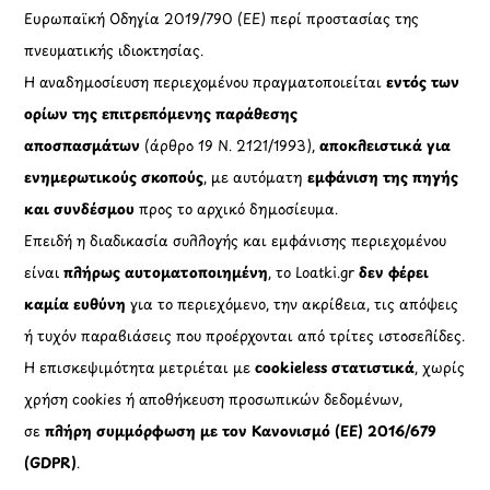
Ευρωπαϊκή Οδηγία 2019/790 (ΕΕ) περί προστασίας της
πνευματικής ιδιοκτησίας.
Η αναδημοσίευση περιεχομένου πραγματοποιείται
εντός των
ορίων της επιτρεπόμενης παράθεσης
αποσπασμάτων
(άρθρο 19 Ν. 2121/1993),
αποκλειστικά για
ενημερωτικούς σκοπούς
, με αυτόματη
εμφάνιση της πηγής
και συνδέσμου
προς το αρχικό δημοσίευμα.
Επειδή η διαδικασία συλλογής και εμφάνισης περιεχομένου
είναι
πλήρως αυτοματοποιημένη
, το Loatki.gr
δεν φέρει
καμία ευθύνη
για το περιεχόμενο, την ακρίβεια, τις απόψεις
ή τυχόν παραβιάσεις που προέρχονται από τρίτες ιστοσελίδες.
Η επισκεψιμότητα μετριέται με
cookieless στατιστικά
, χωρίς
χρήση cookies ή αποθήκευση προσωπικών δεδομένων,
σε
πλήρη συμμόρφωση με τον Κανονισμό (ΕΕ) 2016/679
(GDPR)
.