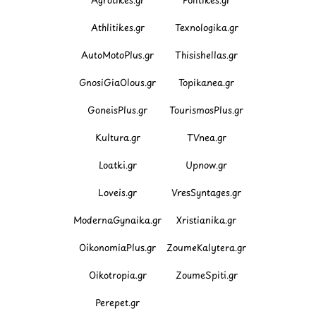
Athlitikes.gr
Texnologika.gr
AutoMotoPlus.gr
Thisishellas.gr
GnosiGiaOlous.gr
Topikanea.gr
GoneisPlus.gr
TourismosPlus.gr
Kultura.gr
TVnea.gr
Loatki.gr
Upnow.gr
Loveis.gr
VresSyntages.gr
ModernaGynaika.gr
Xristianika.gr
OikonomiaPlus.gr
ZoumeKalytera.gr
Oikotropia.gr
ZoumeSpiti.gr
Perepet.gr