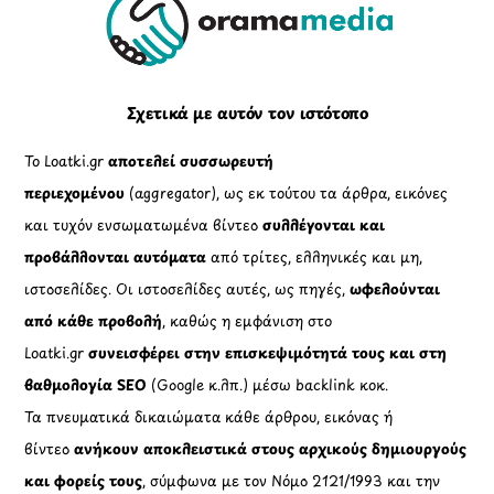
To
Top
Σχετικά με αυτόν τον ιστότοπο
Το Loatki.gr
αποτελεί συσσωρευτή
περιεχομένου
(aggregator), ως εκ τούτου τα άρθρα, εικόνες
και τυχόν ενσωματωμένα βίντεο
συλλέγονται και
προβάλλονται αυτόματα
από τρίτες, ελληνικές και μη,
ιστοσελίδες. Οι ιστοσελίδες αυτές, ως πηγές,
ωφελούνται
από κάθε προβολή
, καθώς η εμφάνιση στο
Loatki.gr
συνεισφέρει στην επισκεψιμότητά τους και στη
βαθμολογία SEO
(Google κ.λπ.) μέσω backlink κοκ.
Τα πνευματικά δικαιώματα κάθε άρθρου, εικόνας ή
βίντεο
ανήκουν αποκλειστικά στους αρχικούς δημιουργούς
και φορείς τους
, σύμφωνα με τον Νόμο 2121/1993 και την