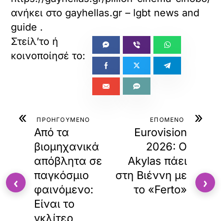
ανήκει στο
gayhellas.gr – lgbt news and
guide
.
«
»
ΠΡΟΗΓΟΥΜΕΝΟ
ΕΠΟΜΕΝΟ
Από τα
Eurovision
βιομηχανικά
2026: Ο
απόβλητα σε
Akylas πάει
παγκόσμιο
στη Βιέννη με
‹
›
φαινόμενο:
το «Ferto»
Είναι το
γκλίτερ