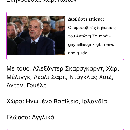
Διαβάστε επίσης:
Οι ομοφοβικές δηλώσεις
του Αντώνη Σαμαρά -
gayhellas.gr - lgbt news
and guide
Με τους: Αλεξάντερ Σκάρσγκαρντ, Χάρι
Μέλινγκ, Λέσλι Σαρπ, Ντάγκλας Χοτζ,
Άντονι Γουέλς
Χώρα: Ηνωμένο Βασίλειο, Ιρλανδία
Γλώσσα: Αγγλικά