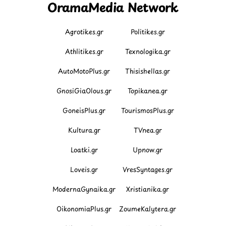
OramaMedia Network
Agrotikes.gr
Politikes.gr
Athlitikes.gr
Texnologika.gr
AutoMotoPlus.gr
Thisishellas.gr
GnosiGiaOlous.gr
Topikanea.gr
GoneisPlus.gr
TourismosPlus.gr
Kultura.gr
TVnea.gr
Loatki.gr
Upnow.gr
Loveis.gr
VresSyntages.gr
ModernaGynaika.gr
Xristianika.gr
OikonomiaPlus.gr
ZoumeKalytera.gr