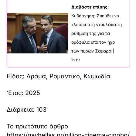
Διαβάστε επίσης:
Κυβέρνηση: Σπεύδει να
κλείσει στη ντουλάπα τη
ρύθμισή της για τα
ομόφυλα υπό τον ήχο
των πυρών Σαμαρά |
in.gr
Είδος: Δράμα, Ρομαντικό, Κωμωδία
‘Ετος: 2025
Διάρκεια: 103′
Το πρωτότυπο άρθρο
https://gayhellas.gr/pillion-cinema-cinobo/