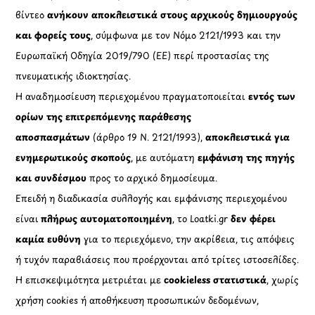
βίντεο
ανήκουν αποκλειστικά στους αρχικούς δημιουργούς
και φορείς τους
, σύμφωνα με τον Νόμο 2121/1993 και την
Ευρωπαϊκή Οδηγία 2019/790 (ΕΕ) περί προστασίας της
πνευματικής ιδιοκτησίας.
Η αναδημοσίευση περιεχομένου πραγματοποιείται
εντός των
ορίων της επιτρεπόμενης παράθεσης
αποσπασμάτων
(άρθρο 19 Ν. 2121/1993),
αποκλειστικά για
ενημερωτικούς σκοπούς
, με αυτόματη
εμφάνιση της πηγής
και συνδέσμου
προς το αρχικό δημοσίευμα.
Επειδή η διαδικασία συλλογής και εμφάνισης περιεχομένου
είναι
πλήρως αυτοματοποιημένη
, το Loatki.gr
δεν φέρει
καμία ευθύνη
για το περιεχόμενο, την ακρίβεια, τις απόψεις
ή τυχόν παραβιάσεις που προέρχονται από τρίτες ιστοσελίδες.
Η επισκεψιμότητα μετριέται με
cookieless στατιστικά
, χωρίς
χρήση cookies ή αποθήκευση προσωπικών δεδομένων,