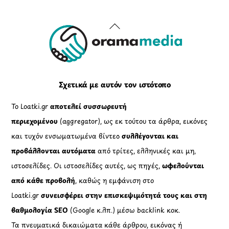
Back
To
Top
Σχετικά με αυτόν τον ιστότοπο
Το Loatki.gr
αποτελεί συσσωρευτή
περιεχομένου
(aggregator), ως εκ τούτου τα άρθρα, εικόνες
και τυχόν ενσωματωμένα βίντεο
συλλέγονται και
προβάλλονται αυτόματα
από τρίτες, ελληνικές και μη,
ιστοσελίδες. Οι ιστοσελίδες αυτές, ως πηγές,
ωφελούνται
από κάθε προβολή
, καθώς η εμφάνιση στο
Loatki.gr
συνεισφέρει στην επισκεψιμότητά τους και στη
βαθμολογία SEO
(Google κ.λπ.) μέσω backlink κοκ.
Τα πνευματικά δικαιώματα κάθε άρθρου, εικόνας ή