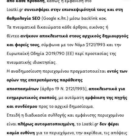
από κάθε προβολή
, καθώς η εμφάνιση στο
Loatki.gr
συνεισφέρει στην επισκεψιμότητά τους και στη
βαθμολογία SEO
(Google κ.λπ.) μέσω backlink κοκ.
Τα πνευματικά δικαιώματα κάθε άρθρου, εικόνας ή
βίντεο
ανήκουν αποκλειστικά στους αρχικούς δημιουργούς
και φορείς τους
, σύμφωνα με τον Νόμο 2121/1993 και την
Ευρωπαϊκή Οδηγία 2019/790 (ΕΕ) περί προστασίας της
πνευματικής ιδιοκτησίας.
Η αναδημοσίευση περιεχομένου πραγματοποιείται
εντός των
ορίων της επιτρεπόμενης παράθεσης
αποσπασμάτων
(άρθρο 19 Ν. 2121/1993),
αποκλειστικά για
ενημερωτικούς σκοπούς
, με αυτόματη
εμφάνιση της πηγής
και συνδέσμου
προς το αρχικό δημοσίευμα.
Επειδή η διαδικασία συλλογής και εμφάνισης περιεχομένου
είναι
πλήρως αυτοματοποιημένη
, το Loatki.gr
δεν φέρει
καμία ευθύνη
για το περιεχόμενο, την ακρίβεια, τις απόψεις