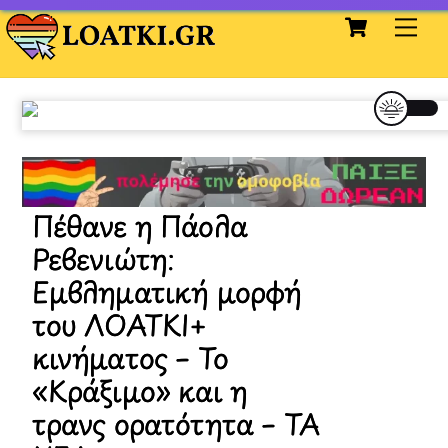
Cart
Skip
Me
to
content
Πέθανε η Πάολα
Ρεβενιώτη:
Εμβληματική μορφή
του ΛΟΑΤΚΙ+
κινήματος – Το
«Κράξιμο» και η
τρανς ορατότητα – ΤΑ