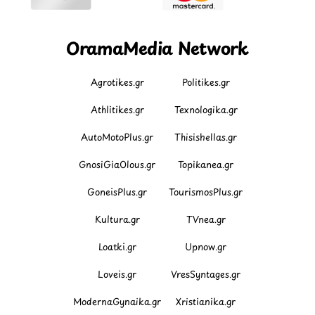
OramaMedia Network
Agrotikes.gr
Politikes.gr
Athlitikes.gr
Texnologika.gr
AutoMotoPlus.gr
Thisishellas.gr
GnosiGiaOlous.gr
Topikanea.gr
GoneisPlus.gr
TourismosPlus.gr
Kultura.gr
TVnea.gr
Loatki.gr
Upnow.gr
Loveis.gr
VresSyntages.gr
ModernaGynaika.gr
Xristianika.gr