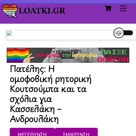
Cart
Skip
Me
to
content
Πατέλης: Η
ομοφοβική ρητορική
Κουτσούμπα και τα
σχόλια για
Κασσελάκη –
Ανδρουλάκη
ΜΕΓΕΘΥΝΣΗ
ΣΜΙΚΡΥΝΣΗ