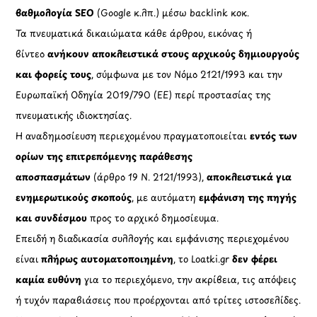
βαθμολογία SEO
(Google κ.λπ.) μέσω backlink κοκ.
Τα πνευματικά δικαιώματα κάθε άρθρου, εικόνας ή
βίντεο
ανήκουν αποκλειστικά στους αρχικούς δημιουργούς
και φορείς τους
, σύμφωνα με τον Νόμο 2121/1993 και την
Ευρωπαϊκή Οδηγία 2019/790 (ΕΕ) περί προστασίας της
πνευματικής ιδιοκτησίας.
Η αναδημοσίευση περιεχομένου πραγματοποιείται
εντός των
ορίων της επιτρεπόμενης παράθεσης
αποσπασμάτων
(άρθρο 19 Ν. 2121/1993),
αποκλειστικά για
ενημερωτικούς σκοπούς
, με αυτόματη
εμφάνιση της πηγής
και συνδέσμου
προς το αρχικό δημοσίευμα.
Επειδή η διαδικασία συλλογής και εμφάνισης περιεχομένου
είναι
πλήρως αυτοματοποιημένη
, το Loatki.gr
δεν φέρει
καμία ευθύνη
για το περιεχόμενο, την ακρίβεια, τις απόψεις
ή τυχόν παραβιάσεις που προέρχονται από τρίτες ιστοσελίδες.