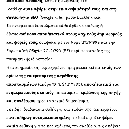
από κάθε προβολή
, καθώς η εμφάνιση στο
Loatki.gr
συνεισφέρει στην επισκεψιμότητά τους και στη
βαθμολογία SEO
(Google κ.λπ.) μέσω backlink κοκ.
Τα πνευματικά δικαιώματα κάθε άρθρου, εικόνας ή
βίντεο
ανήκουν αποκλειστικά στους αρχικούς δημιουργούς
και φορείς τους
, σύμφωνα με τον Νόμο 2121/1993 και την
Ευρωπαϊκή Οδηγία 2019/790 (ΕΕ) περί προστασίας της
πνευματικής ιδιοκτησίας.
Η αναδημοσίευση περιεχομένου πραγματοποιείται
εντός των
ορίων της επιτρεπόμενης παράθεσης
αποσπασμάτων
(άρθρο 19 Ν. 2121/1993),
αποκλειστικά για
ενημερωτικούς σκοπούς
, με αυτόματη
εμφάνιση της πηγής
και συνδέσμου
προς το αρχικό δημοσίευμα.
Επειδή η διαδικασία συλλογής και εμφάνισης περιεχομένου
είναι
πλήρως αυτοματοποιημένη
, το Loatki.gr
δεν φέρει
καμία ευθύνη
για το περιεχόμενο, την ακρίβεια, τις απόψεις