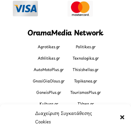
OramaMedia Network
Agrotikes.gr
Politikes.gr
Athlitikes.gr
Texnologika.gr
AutoMotoPlus.gr
Thisishellas.gr
GnosiGiaOlous.gr
Topikanea.gr
GoneisPlus.gr
TourismosPlus.gr
Kultura.gr
TVnea.gr
Διαχείριση Συγκατάθεσης
Loatki.gr
Upnow.gr
Cookies
Loveis.gr
VresSyntages.gr