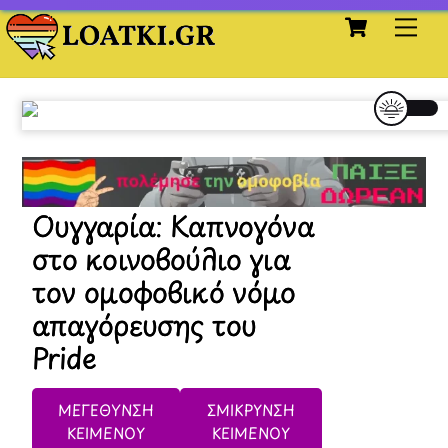
Cart
Skip
Me
to
content
Ουγγαρία: Καπνογόνα
στο κοινοβούλιο για
τον ομοφοβικό νόμο
απαγόρευσης του
Pride
ΜΕΓΕΘΥΝΣΗ
ΣΜΙΚΡΥΝΣΗ
ΚΕΙΜΕΝΟΥ
ΚΕΙΜΕΝΟΥ