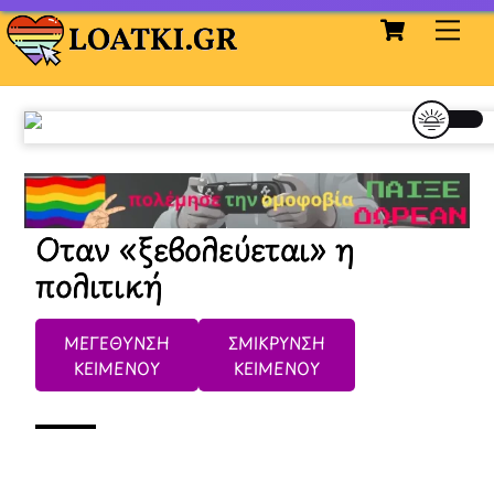
Cart
Skip
Me
to
content
Οταν «ξεβολεύεται» η
πολιτική
ΜΕΓΕΘΥΝΣΗ
ΣΜΙΚΡΥΝΣΗ
ΚΕΙΜΕΝΟΥ
ΚΕΙΜΕΝΟΥ