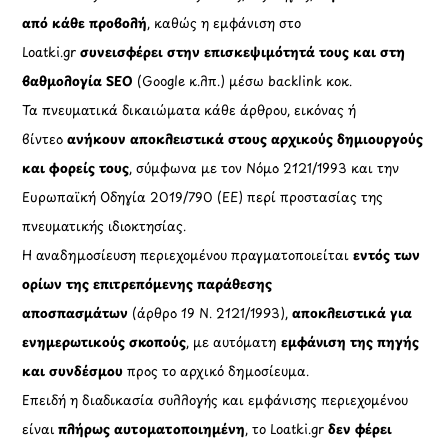
από κάθε προβολή
, καθώς η εμφάνιση στο
Loatki.gr
συνεισφέρει στην επισκεψιμότητά τους και στη
βαθμολογία SEO
(Google κ.λπ.) μέσω backlink κοκ.
Τα πνευματικά δικαιώματα κάθε άρθρου, εικόνας ή
βίντεο
ανήκουν αποκλειστικά στους αρχικούς δημιουργούς
και φορείς τους
, σύμφωνα με τον Νόμο 2121/1993 και την
Ευρωπαϊκή Οδηγία 2019/790 (ΕΕ) περί προστασίας της
πνευματικής ιδιοκτησίας.
Η αναδημοσίευση περιεχομένου πραγματοποιείται
εντός των
ορίων της επιτρεπόμενης παράθεσης
αποσπασμάτων
(άρθρο 19 Ν. 2121/1993),
αποκλειστικά για
ενημερωτικούς σκοπούς
, με αυτόματη
εμφάνιση της πηγής
και συνδέσμου
προς το αρχικό δημοσίευμα.
Επειδή η διαδικασία συλλογής και εμφάνισης περιεχομένου
είναι
πλήρως αυτοματοποιημένη
, το Loatki.gr
δεν φέρει