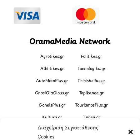
OramaMedia Network
Agrotikes.gr
Politikes.gr
Athlitikes.gr
Texnologika.gr
AutoMotoPlus.gr
Thisishellas.gr
GnosiGiaOlous.gr
Topikanea.gr
GoneisPlus.gr
TourismosPlus.gr
Kultura.gr
TVnea.gr
Διαχείριση Συγκατάθεσης
Loatki.gr
Upnow.gr
Cookies