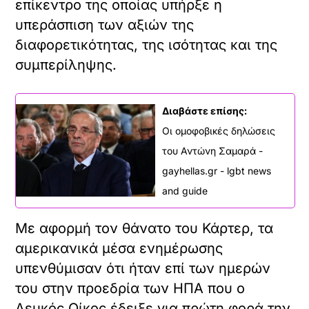
επίκεντρο της οποίας υπήρξε η
υπεράσπιση των αξιών της
διαφορετικότητας, της ισότητας και της
συμπερίληψης.
Διαβάστε επίσης:
Οι ομοφοβικές δηλώσεις
του Αντώνη Σαμαρά -
gayhellas.gr - lgbt news
and guide
Με αφορμή τον θάνατο του Κάρτερ, τα
αμερικανικά μέσα ενημέρωσης
υπενθύμισαν ότι ήταν επί των ημερών
του στην προεδρία των ΗΠΑ που ο
Λευκός Οίκος έδειξε για πρώτη φορά την