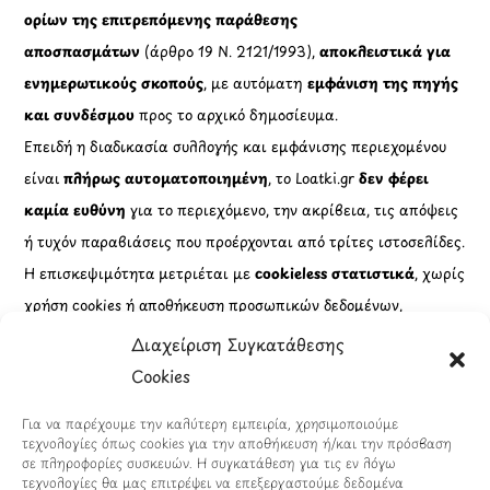
ορίων της επιτρεπόμενης παράθεσης
αποσπασμάτων
(άρθρο 19 Ν. 2121/1993),
αποκλειστικά για
ενημερωτικούς σκοπούς
, με αυτόματη
εμφάνιση της πηγής
και συνδέσμου
προς το αρχικό δημοσίευμα.
Επειδή η διαδικασία συλλογής και εμφάνισης περιεχομένου
είναι
πλήρως αυτοματοποιημένη
, το Loatki.gr
δεν φέρει
καμία ευθύνη
για το περιεχόμενο, την ακρίβεια, τις απόψεις
ή τυχόν παραβιάσεις που προέρχονται από τρίτες ιστοσελίδες.
Η επισκεψιμότητα μετριέται με
cookieless στατιστικά
, χωρίς
χρήση cookies ή αποθήκευση προσωπικών δεδομένων,
σε
πλήρη συμμόρφωση με τον Κανονισμό (ΕΕ) 2016/679
Διαχείριση Συγκατάθεσης
(GDPR)
.
Cookies
Πληροφορίες
Για να παρέχουμε την καλύτερη εμπειρία, χρησιμοποιούμε
τεχνολογίες όπως cookies για την αποθήκευση ή/και την πρόσβαση
σε πληροφορίες συσκευών. Η συγκατάθεση για τις εν λόγω
Εταιρικά Στοιχεία
τεχνολογίες θα μας επιτρέψει να επεξεργαστούμε δεδομένα