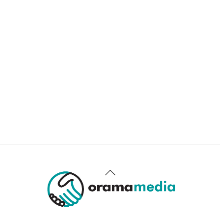
Back
To
Top