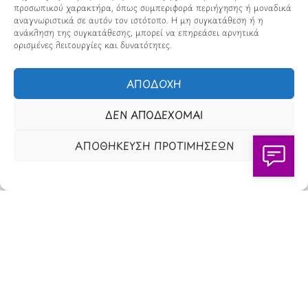
προσωπικού χαρακτήρα, όπως συμπεριφορά περιήγησης ή μοναδικά
Πώς Λειτουργεί
αναγνωριστικά σε αυτόν τον ιστότοπο. Η μη συγκατάθεση ή η
ανάκληση της συγκατάθεσης, μπορεί να επηρεάσει αρνητικά
Πολιτική Απορρήτου & Cookies
ορισμένες λειτουργίες και δυνατότητες.
Πολιτική Πλουραλισμού και Διαφάνειας
ΑΠΟΔΟΧΗ
Όροι Χρήσης και Πολιτική Λειτουργίας
ΔΕΝ ΑΠΟΔΕΧΟΜΑΙ
Όροι Αγορών, Αποστολών & Επιστροφών
ΑΠΟΘΗΚΕΥΣΗ ΠΡΟΤΙΜΗΣΕΩΝ
Όροι Συμμετοχής σε Παιχνίδια & Διαγωνισμούς
Όροι Παραχώρησης Video
Πολιτική Απορρήτου Chatbots
Πολιτική Χρήσης Τεχνητής Νοημοσύνης
Προϊόντα Φιλικά προς το Περιβάλλον
Πολιτική Εκπτώσεων και Προσφορών