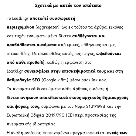
Σχετικά με αυτόν τον ιστότοπο
Το Loatki.gr
αποτελεί συσσωρευτή
περιεχομένου
(aggregator), ως εκ τούτου τα άρθρα, εικόνες
και τυχόν ενσωματωμένα βίντεο
συλλέγονται και
προβάλλονται αυτόματα
από τρίτες, ελληνικές και μη,
ιστοσελίδες. Οι ιστοσελίδες αυτές, ως πηγές,
ωφελούνται
από κάθε προβολή
, καθώς η εμφάνιση στο
Loatki.gr
συνεισφέρει στην επισκεψιμότητά τους και στη
βαθμολογία SEO
(Google κ.λπ.) μέσω backlink κοκ.
Τα πνευματικά δικαιώματα κάθε άρθρου, εικόνας ή
βίντεο
ανήκουν αποκλειστικά στους αρχικούς δημιουργούς
και φορείς τους
, σύμφωνα με τον Νόμο 2121/1993 και την
Ευρωπαϊκή Οδηγία 2019/790 (ΕΕ) περί προστασίας της
πνευματικής ιδιοκτησίας.
Η αναδημοσίευση περιεχομένου πραγματοποιείται
εντός των