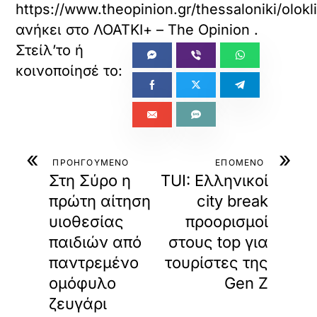
https://www.theopinion.gr/thessaloniki/olokl
ανήκει στο
ΛΟΑΤΚΙ+ – The Opinion
.
«
»
ΠΡΟΗΓΟΥΜΕΝΟ
ΕΠΟΜΕΝΟ
Στη Σύρο η
TUI: Ελληνικοί
πρώτη αίτηση
city break
υιοθεσίας
προορισμοί
παιδιών από
στους top για
παντρεμένο
τουρίστες της
ομόφυλο
Gen Z
ζευγάρι