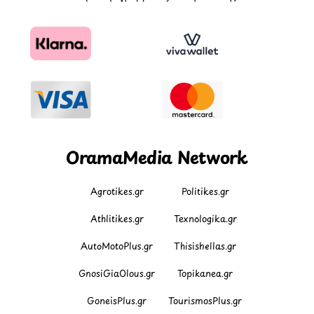
OramaMedia Network
Agrotikes.gr
Politikes.gr
Athlitikes.gr
Texnologika.gr
AutoMotoPlus.gr
Thisishellas.gr
GnosiGiaOlous.gr
Topikanea.gr
GoneisPlus.gr
TourismosPlus.gr