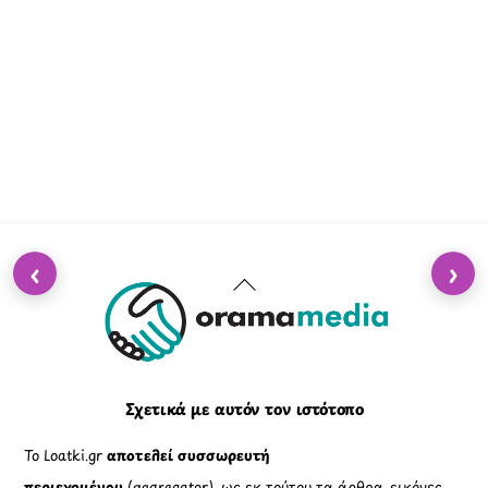
‹
›
Back
To
Top
Σχετικά με αυτόν τον ιστότοπο
Το Loatki.gr
αποτελεί συσσωρευτή
περιεχομένου
(aggregator), ως εκ τούτου τα άρθρα, εικόνες