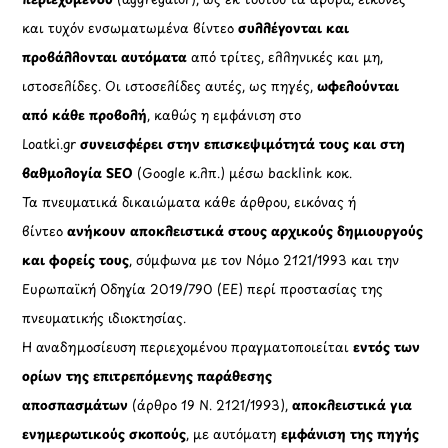
και τυχόν ενσωματωμένα βίντεο
συλλέγονται και
προβάλλονται αυτόματα
από τρίτες, ελληνικές και μη,
ιστοσελίδες. Οι ιστοσελίδες αυτές, ως πηγές,
ωφελούνται
από κάθε προβολή
, καθώς η εμφάνιση στο
Loatki.gr
συνεισφέρει στην επισκεψιμότητά τους και στη
βαθμολογία SEO
(Google κ.λπ.) μέσω backlink κοκ.
Τα πνευματικά δικαιώματα κάθε άρθρου, εικόνας ή
βίντεο
ανήκουν αποκλειστικά στους αρχικούς δημιουργούς
και φορείς τους
, σύμφωνα με τον Νόμο 2121/1993 και την
Ευρωπαϊκή Οδηγία 2019/790 (ΕΕ) περί προστασίας της
πνευματικής ιδιοκτησίας.
Η αναδημοσίευση περιεχομένου πραγματοποιείται
εντός των
ορίων της επιτρεπόμενης παράθεσης
αποσπασμάτων
(άρθρο 19 Ν. 2121/1993),
αποκλειστικά για
ενημερωτικούς σκοπούς
, με αυτόματη
εμφάνιση της πηγής