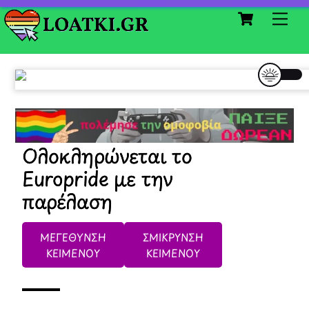
Cart
Skip
Me
to
content
Ολοκληρώνεται το
Europride με την
παρέλαση
ΜΕΓΕΘΥΝΣΗ
ΣΜΙΚΡΥΝΣΗ
ΚΕΙΜΕΝΟΥ
ΚΕΙΜΕΝΟΥ