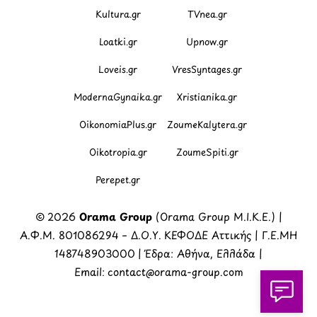
Kultura.gr
TVnea.gr
Loatki.gr
Upnow.gr
Loveis.gr
VresSyntages.gr
ModernaGynaika.gr
Xristianika.gr
OikonomiaPlus.gr
ZoumeKalytera.gr
Oikotropia.gr
ZoumeSpiti.gr
Perepet.gr
© 2026
Orama Group
(Orama Group Μ.Ι.Κ.Ε.) |
Α.Φ.Μ. 801086294 – Δ.Ο.Υ. ΚΕΦΟΔΕ Αττικής | Γ.Ε.ΜΗ
148748903000 | Έδρα: Αθήνα, Ελλάδα |
Email: contact@orama-group.com