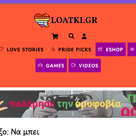
Cart
Αναζήτηση
LOVE STORIES
PRIDE PICKS
ESHOP
GAMES
VIDEOS
ξο: Να μπει