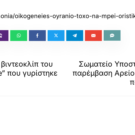
nonia/oikogeneies-oyranio-toxo-na-mpei-oristik
 βιντεοκλίπ του
Σωματείο Υποστ
ove” που γυρίστηκε
παρέμβαση Αρείο
π