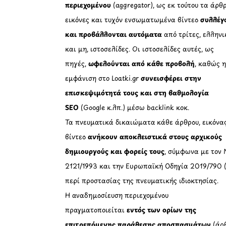
περιεχομένου
(aggregator), ως εκ τούτου τα άρθρ
εικόνες και τυχόν ενσωματωμένα βίντεο
συλλέγ
και προβάλλονται αυτόματα
από τρίτες, ελληνι
και μη, ιστοσελίδες. Οι ιστοσελίδες αυτές, ως
πηγές,
ωφελούνται από κάθε προβολή
, καθώς 
εμφάνιση στο Loatki.gr
συνεισφέρει στην
επισκεψιμότητά τους και στη βαθμολογία
SEO
(Google κ.λπ.) μέσω backlink κοκ.
Τα πνευματικά δικαιώματα κάθε άρθρου, εικόνα
βίντεο
ανήκουν αποκλειστικά στους αρχικούς
δημιουργούς και φορείς τους
, σύμφωνα με τον 
2121/1993 και την Ευρωπαϊκή Οδηγία 2019/790 
περί προστασίας της πνευματικής ιδιοκτησίας.
Η αναδημοσίευση περιεχομένου
πραγματοποιείται
εντός των ορίων της
επιτρεπόμενης παράθεσης αποσπασμάτων
(άρθ