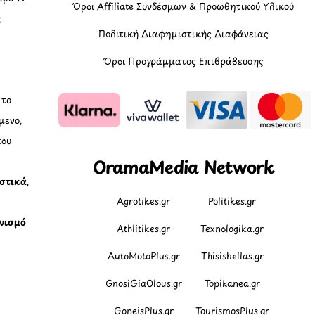
Όροι Affiliate Συνδέσμων & Προωθητικού Υλικού
ς
Πολιτική Διαφημιστικής Διαφάνειας
Όροι Προγράμματος Επιβράβευσης
, το
μενο,
που
OramaMedia Network
ιστικά
,
Agrotikes.gr
Politikes.gr
νισμό
Athlitikes.gr
Texnologika.gr
AutoMotoPlus.gr
Thisishellas.gr
GnosiGiaOlous.gr
Topikanea.gr
GoneisPlus.gr
TourismosPlus.gr