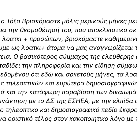
ο Τόξο Βρισκόμαστε μόλις μερικούς μήνες με
αρα την θεσμοθέτησή του, που αποκλειστικό σ
α λοατκι + προσώπων, βρισκόμαστε καθημερι
υμε ως λοατκι+ άτομα να μας αναγνωρίζεται 
ια. Ο βασικότερος σύμμαχος της ελεύθερης έ
ταδίδει την πληροφορία και την είδηση σύμφω
εδομένου ότι εδώ και αρκετούς μήνες, τα λοα
τός τηλεοπτικών και ευρύτερα δημοσιογραφικ
λά και την κατάφωρη παραβίαση των δικαιωμά
υνάντηση με το ΔΣ της ΕΣΗΕΑ, με την ελπίδα
ο τηλεοπτικό και δημοσιογραφικό πεδίο έκφρα
ένα οριστικό τέλος στον κακοποιητικό λόγο με