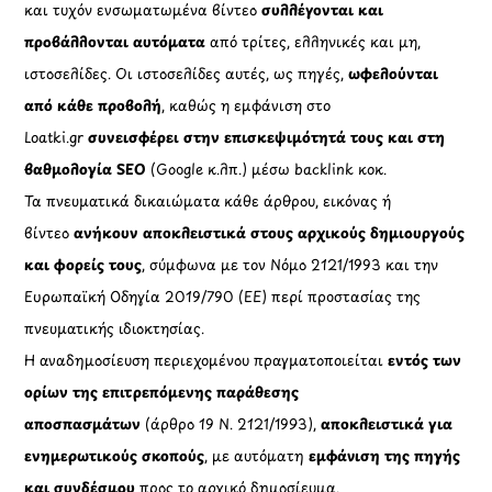
και τυχόν ενσωματωμένα βίντεο
συλλέγονται και
προβάλλονται αυτόματα
από τρίτες, ελληνικές και μη,
ιστοσελίδες. Οι ιστοσελίδες αυτές, ως πηγές,
ωφελούνται
από κάθε προβολή
, καθώς η εμφάνιση στο
Loatki.gr
συνεισφέρει στην επισκεψιμότητά τους και στη
βαθμολογία SEO
(Google κ.λπ.) μέσω backlink κοκ.
Τα πνευματικά δικαιώματα κάθε άρθρου, εικόνας ή
βίντεο
ανήκουν αποκλειστικά στους αρχικούς δημιουργούς
και φορείς τους
, σύμφωνα με τον Νόμο 2121/1993 και την
Ευρωπαϊκή Οδηγία 2019/790 (ΕΕ) περί προστασίας της
πνευματικής ιδιοκτησίας.
Η αναδημοσίευση περιεχομένου πραγματοποιείται
εντός των
ορίων της επιτρεπόμενης παράθεσης
αποσπασμάτων
(άρθρο 19 Ν. 2121/1993),
αποκλειστικά για
ενημερωτικούς σκοπούς
, με αυτόματη
εμφάνιση της πηγής
και συνδέσμου
προς το αρχικό δημοσίευμα.