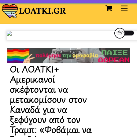
Cart
Skip
Me
to
content
Οι ΛΟΑΤΚΙ+
Αμερικανοί
σκέφτονται να
μετακομίσουν στον
Καναδά για να
ξεφύγουν από τον
Τραμπ: «Φοβάμαι να