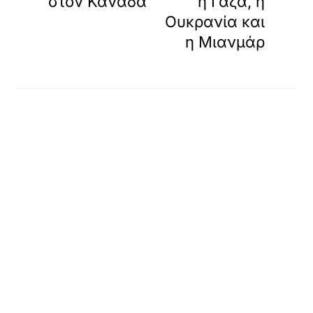
στον Καναδά
η Γάζα, η
Ουκρανία και
η Μιανμάρ