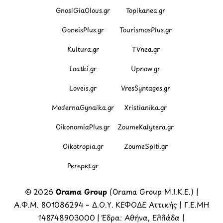
GnosiGiaOlous.gr
Topikanea.gr
GoneisPlus.gr
TourismosPlus.gr
Kultura.gr
TVnea.gr
Loatki.gr
Upnow.gr
Loveis.gr
VresSyntages.gr
ModernaGynaika.gr
Xristianika.gr
OikonomiaPlus.gr
ZoumeKalytera.gr
Oikotropia.gr
ZoumeSpiti.gr
Perepet.gr
© 2026
Orama Group
(Orama Group Μ.Ι.Κ.Ε.) |
Α.Φ.Μ. 801086294 – Δ.Ο.Υ. ΚΕΦΟΔΕ Αττικής | Γ.Ε.ΜΗ
148748903000 | Έδρα: Αθήνα, Ελλάδα |