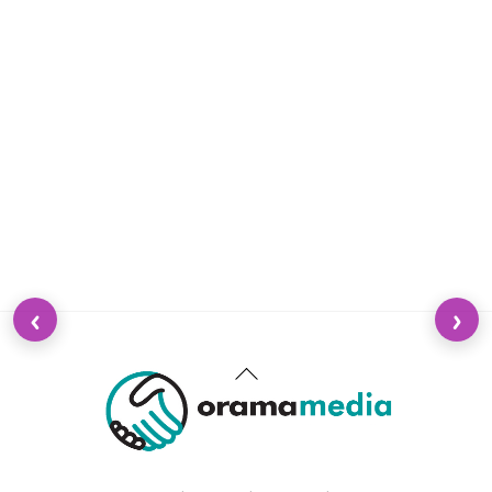
‹
›
Back
To
Top