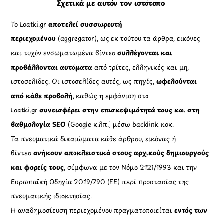
Σχετικά με αυτόν τον ιστότοπο
Το Loatki.gr
αποτελεί συσσωρευτή
περιεχομένου
(aggregator), ως εκ τούτου τα άρθρα, εικόνες
και τυχόν ενσωματωμένα βίντεο
συλλέγονται και
προβάλλονται αυτόματα
από τρίτες, ελληνικές και μη,
ιστοσελίδες. Οι ιστοσελίδες αυτές, ως πηγές,
ωφελούνται
από κάθε προβολή
, καθώς η εμφάνιση στο
Loatki.gr
συνεισφέρει στην επισκεψιμότητά τους και στη
βαθμολογία SEO
(Google κ.λπ.) μέσω backlink κοκ.
Τα πνευματικά δικαιώματα κάθε άρθρου, εικόνας ή
βίντεο
ανήκουν αποκλειστικά στους αρχικούς δημιουργούς
και φορείς τους
, σύμφωνα με τον Νόμο 2121/1993 και την
Ευρωπαϊκή Οδηγία 2019/790 (ΕΕ) περί προστασίας της
πνευματικής ιδιοκτησίας.
Η αναδημοσίευση περιεχομένου πραγματοποιείται
εντός των