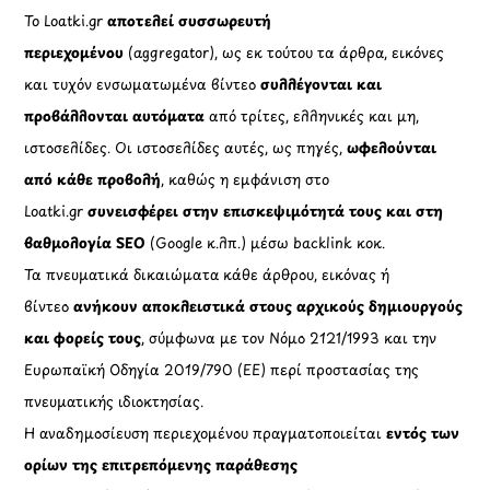
Το Loatki.gr
αποτελεί συσσωρευτή
περιεχομένου
(aggregator), ως εκ τούτου τα άρθρα, εικόνες
και τυχόν ενσωματωμένα βίντεο
συλλέγονται και
προβάλλονται αυτόματα
από τρίτες, ελληνικές και μη,
ιστοσελίδες. Οι ιστοσελίδες αυτές, ως πηγές,
ωφελούνται
από κάθε προβολή
, καθώς η εμφάνιση στο
Loatki.gr
συνεισφέρει στην επισκεψιμότητά τους και στη
βαθμολογία SEO
(Google κ.λπ.) μέσω backlink κοκ.
Τα πνευματικά δικαιώματα κάθε άρθρου, εικόνας ή
βίντεο
ανήκουν αποκλειστικά στους αρχικούς δημιουργούς
και φορείς τους
, σύμφωνα με τον Νόμο 2121/1993 και την
Ευρωπαϊκή Οδηγία 2019/790 (ΕΕ) περί προστασίας της
πνευματικής ιδιοκτησίας.
Η αναδημοσίευση περιεχομένου πραγματοποιείται
εντός των
ορίων της επιτρεπόμενης παράθεσης