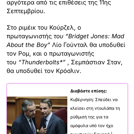
αργότερα από τις επιθέσεις της 11ης
Σεπτεμβρίου.
Στο ριμέικ του Κούρζελ, ο
πρωταγωνιστής
του “Bridget Jones: Mad
About the Boy”
Λίο Γούνταλ θα υποδυθεί
τον Ρομ, και ο πρωταγωνιστής
του
“Thunderbolts*”
, Σεμπάστιαν Σταν,
θα υποδυθεί τον Κρόσλιν.
Διαβάστε επίσης:
Κυβέρνηση: Σπεύδει να
κλείσει στη ντουλάπα τη
ρύθμισή της για τα
ομόφυλα υπό τον ήχο