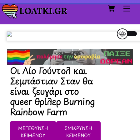
Cart
Skip
Me
to
content
Οι Λίο Γούντολ και
Σεμπάστιαν Σταν θα
είναι ζευγάρι στο
queer θρίλερ Burning
Rainbow Farm
ΜΕΓΕΘΥΝΣΗ
ΣΜΙΚΡΥΝΣΗ
ΚΕΙΜΕΝΟΥ
ΚΕΙΜΕΝΟΥ