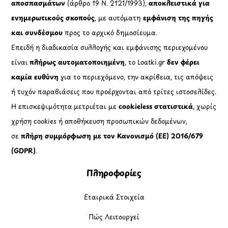
αποσπασμάτων
(άρθρο 19 Ν. 2121/1993),
αποκλειστικά για
ενημερωτικούς σκοπούς
, με αυτόματη
εμφάνιση της πηγής
και συνδέσμου
προς το αρχικό δημοσίευμα.
Επειδή η διαδικασία συλλογής και εμφάνισης περιεχομένου
είναι
πλήρως αυτοματοποιημένη
, το Loatki.gr
δεν φέρει
καμία ευθύνη
για το περιεχόμενο, την ακρίβεια, τις απόψεις
ή τυχόν παραβιάσεις που προέρχονται από τρίτες ιστοσελίδες.
Η επισκεψιμότητα μετριέται με
cookieless στατιστικά
, χωρίς
χρήση cookies ή αποθήκευση προσωπικών δεδομένων,
σε
πλήρη συμμόρφωση με τον Κανονισμό (ΕΕ) 2016/679
(GDPR)
.
Πληροφορίες
Εταιρικά Στοιχεία
Πώς Λειτουργεί