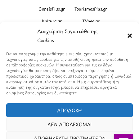
GoneisPlus.gr
TourismosPlus.gr
Kultura.gr
TVnea.gr
Διαχείριση Συγκατάθεσης
Loatki.gr
Upnow.gr
Cookies
Loveis.gr
VresSyntages.gr
Για να παρέχουμε την καλύτερη εμπειρία, χρησιμοποιούμε
ModernaGynaika.gr
Xristianika.gr
τεχνολογίες όπως cookies για την αποθήκευση ή/και την πρόσβαση
σε πληροφορίες συσκευών. Η συγκατάθεση για τις εν λόγω
OikonomiaPlus.gr
ZoumeKalytera.gr
τεχνολογίες θα μας επιτρέψει να επεξεργαστούμε δεδομένα
προσωπικού χαρακτήρα, όπως συμπεριφορά περιήγησης ή μοναδικά
Oikotropia.gr
ZoumeSpiti.gr
αναγνωριστικά σε αυτόν τον ιστότοπο. Η μη συγκατάθεση ή η
ανάκληση της συγκατάθεσης, μπορεί να επηρεάσει αρνητικά
ορισμένες λειτουργίες και δυνατότητες.
Perepet.gr
ΑΠΟΔΟΧΗ
© 2026
Orama Group
(Orama Group Μ.Ι.Κ.Ε.) |
Α.Φ.Μ. 801086294 – Δ.Ο.Υ. ΚΕΦΟΔΕ Αττικής | Γ.Ε.ΜΗ
ΔΕΝ ΑΠΟΔΕΧΟΜΑΙ
148748903000 | Έδρα: Αθήνα, Ελλάδα |
Email: contact@orama-group.com
ΑΠΟΘΗΚΕΥΣΗ ΠΡΟΤΙΜΗΣΕΩΝ