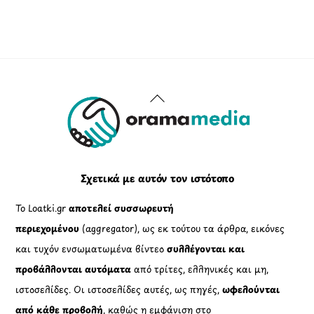
Back
To
Top
Σχετικά με αυτόν τον ιστότοπο
Το Loatki.gr
αποτελεί συσσωρευτή
περιεχομένου
(aggregator), ως εκ τούτου τα άρθρα, εικόνες
και τυχόν ενσωματωμένα βίντεο
συλλέγονται και
προβάλλονται αυτόματα
από τρίτες, ελληνικές και μη,
ιστοσελίδες. Οι ιστοσελίδες αυτές, ως πηγές,
ωφελούνται
από κάθε προβολή
, καθώς η εμφάνιση στο