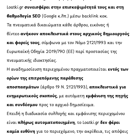
Loatki.gr
συνεισφέρει στην επισκεψιμότητά τους και στη
βαθμολογία SEO
(Google κ.λπ.) μέσω backlink κοκ.
Τα πνευματικά δικαιώματα κάθε άρθρου, εικόνας ή
βίντεο
ανήκουν αποκλειστικά στους αρχικούς δημιουργούς
και φορείς τους
, σύμφωνα με τον Νόμο 2121/1993 και την
Ευρωπαϊκή Οδηγία 2019/790 (ΕΕ) περί προστασίας της
πνευματικής ιδιοκτησίας.
Η αναδημοσίευση περιεχομένου πραγματοποιείται
εντός των
ορίων της επιτρεπόμενης παράθεσης
αποσπασμάτων
(άρθρο 19 Ν. 2121/1993),
αποκλειστικά για
ενημερωτικούς σκοπούς
, με αυτόματη
εμφάνιση της πηγής
και συνδέσμου
προς το αρχικό δημοσίευμα.
Επειδή η διαδικασία συλλογής και εμφάνισης περιεχομένου
είναι
πλήρως αυτοματοποιημένη
, το Loatki.gr
δεν φέρει
καμία ευθύνη
για το περιεχόμενο, την ακρίβεια, τις απόψεις