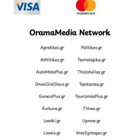
OramaMedia Network
Agrotikes.gr
Politikes.gr
Athlitikes.gr
Texnologika.gr
AutoMotoPlus.gr
Thisishellas.gr
GnosiGiaOlous.gr
Topikanea.gr
GoneisPlus.gr
TourismosPlus.gr
Kultura.gr
TVnea.gr
Loatki.gr
Upnow.gr
Loveis.gr
VresSyntages.gr