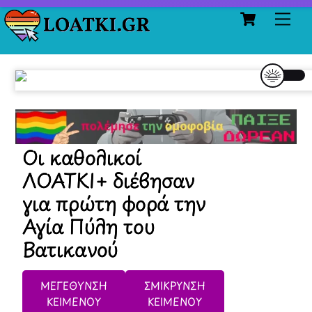
Cart
Skip
Me
to
content
Οι καθολικοί
ΛΟΑΤΚΙ+ διέβησαν
για πρώτη φορά την
Αγία Πύλη του
Βατικανού
ΜΕΓΕΘΥΝΣΗ
ΣΜΙΚΡΥΝΣΗ
ΚΕΙΜΕΝΟΥ
ΚΕΙΜΕΝΟΥ