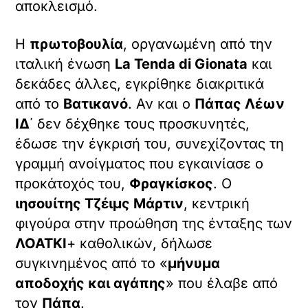
αποκλεισμό.
Η
πρωτοβουλία
, οργανωμένη από την
ιταλική ένωση
La Tenda di Gionata
και
δεκάδες άλλες, εγκρίθηκε διακριτικά
από το
Βατικανό
. Αν και ο
Πάπας Λέων
ΙΔ
΄ δεν δέχθηκε τους προσκυνητές,
έδωσε την έγκρισή του, συνεχίζοντας τη
γραμμή ανοίγματος που εγκαινίασε ο
προκάτοχός του,
Φραγκίσκος
. Ο
ιησουίτης Τζέιμς Μάρτιν
, κεντρική
φιγούρα στην προώθηση της ένταξης των
ΛΟΑΤΚΙ
+ καθολικών, δήλωσε
συγκινημένος από το «
μήνυμα
αποδοχής και αγάπης
» που έλαβε από
τον
Πάπα
.