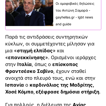
Οι ομοφοβικές δηλώσεις
του Αντώνη Σαμαρά -
gayhellas.gr - lgbt news
and guide
Παρά τις αντιδράσεις συντηρητικών
κύκλων, οι συμμετέχοντες μίλησαν για
μια «
στιγμή ελπίδας
» και
«
επανεκκίνησης
». Ορισμένοι ιεράρχες
στην
Ιταλία
, όπως ο
επίσκοπος
Φραντσέσκο
Σαβίνο
, έχουν σταθεί
ανοιχτά στο πλευρό τους, ενώ και στην
Ισπανία
ο
καρδινάλιος της Μαδρίτης,
Χοσέ Κόμπο, εξέφρασε δημόσια στήριξη
.
Για πολλούς, η διέλευση της
Αγίας