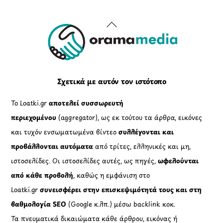
Back
To
Top
Σχετικά με αυτόν τον ιστότοπο
Το Loatki.gr
αποτελεί συσσωρευτή
περιεχομένου
(aggregator), ως εκ τούτου τα άρθρα, εικόνες
και τυχόν ενσωματωμένα βίντεο
συλλέγονται και
προβάλλονται αυτόματα
από τρίτες, ελληνικές και μη,
ιστοσελίδες. Οι ιστοσελίδες αυτές, ως πηγές,
ωφελούνται
από κάθε προβολή
, καθώς η εμφάνιση στο
Loatki.gr
συνεισφέρει στην επισκεψιμότητά τους και στη
βαθμολογία SEO
(Google κ.λπ.) μέσω backlink κοκ.
Τα πνευματικά δικαιώματα κάθε άρθρου, εικόνας ή