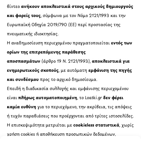
βίντεο
ανήκουν αποκλειστικά στους αρχικούς δημιουργούς
και φορείς τους
, σύμφωνα με τον Νόμο 2121/1993 και την
Ευρωπαϊκή Οδηγία 2019/790 (ΕΕ) περί προστασίας της
πνευματικής ιδιοκτησίας.
Η αναδημοσίευση περιεχομένου πραγματοποιείται
εντός των
ορίων της επιτρεπόμενης παράθεσης
αποσπασμάτων
(άρθρο 19 Ν. 2121/1993),
αποκλειστικά για
ενημερωτικούς σκοπούς
, με αυτόματη
εμφάνιση της πηγής
και συνδέσμου
προς το αρχικό δημοσίευμα.
Επειδή η διαδικασία συλλογής και εμφάνισης περιεχομένου
είναι
πλήρως αυτοματοποιημένη
, το Loatki.gr
δεν φέρει
καμία ευθύνη
για το περιεχόμενο, την ακρίβεια, τις απόψεις
ή τυχόν παραβιάσεις που προέρχονται από τρίτες ιστοσελίδες.
Η επισκεψιμότητα μετριέται με
cookieless στατιστικά
, χωρίς
χρήση cookies ή αποθήκευση προσωπικών δεδομένων,