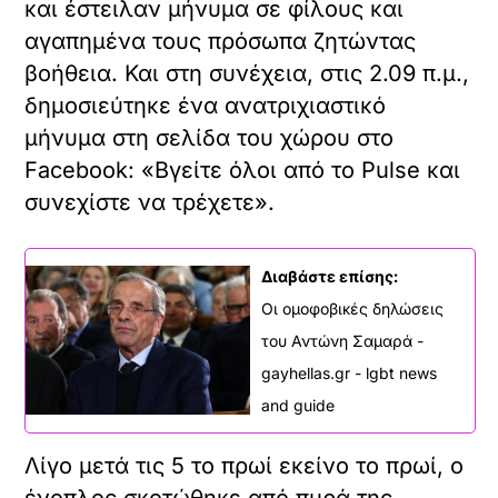
και έστειλαν μήνυμα σε φίλους και
αγαπημένα τους πρόσωπα ζητώντας
βοήθεια. Και στη συνέχεια, στις 2.09 π.μ.,
δημοσιεύτηκε ένα ανατριχιαστικό
μήνυμα στη σελίδα του χώρου στο
Facebook: «Βγείτε όλοι από το Pulse και
συνεχίστε να τρέχετε».
Διαβάστε επίσης:
Οι ομοφοβικές δηλώσεις
του Αντώνη Σαμαρά -
gayhellas.gr - lgbt news
and guide
Λίγο μετά τις 5 το πρωί εκείνο το πρωί, ο
ένοπλος σκοτώθηκε από πυρά της