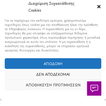
σε
πλήρη συμμόρφωση με τον Κανονισμό (ΕΕ) 2016/679
Διαχείριση Συγκατάθεσης
(GDPR)
.
Cookies
Πληροφορίες
Για να παρέχουμε την καλύτερη εμπειρία, χρησιμοποιούμε
τεχνολογίες όπως cookies για την αποθήκευση ή/και την πρόσβαση
σε πληροφορίες συσκευών. Η συγκατάθεση για τις εν λόγω
Εταιρικά Στοιχεία
τεχνολογίες θα μας επιτρέψει να επεξεργαστούμε δεδομένα
προσωπικού χαρακτήρα, όπως συμπεριφορά περιήγησης ή μοναδικά
Πώς Λειτουργεί
αναγνωριστικά σε αυτόν τον ιστότοπο. Η μη συγκατάθεση ή η
ανάκληση της συγκατάθεσης, μπορεί να επηρεάσει αρνητικά
Πολιτική Απορρήτου & Cookies
ορισμένες λειτουργίες και δυνατότητες.
Πολιτική Πλουραλισμού και Διαφάνειας
ΑΠΟΔΟΧΗ
Όροι Χρήσης και Πολιτική Λειτουργίας
ΔΕΝ ΑΠΟΔΕΧΟΜΑΙ
Όροι Αγορών, Αποστολών & Επιστροφών
ΑΠΟΘΗΚΕΥΣΗ ΠΡΟΤΙΜΗΣΕΩΝ
Όροι Συμμετοχής σε Παιχνίδια & Διαγωνισμούς
Όροι Παραχώρησης Video
Πολιτική Απορρήτου Chatbots