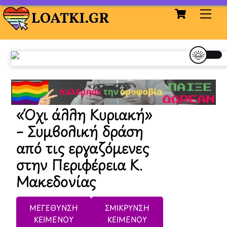
Cart
Skip
Me
to
content
«Όχι άλλη Κυριακή»
– Συμβολική δράση
από τις εργαζόμενες
στην Περιφέρεια Κ.
Μακεδονίας
ΜΕΓΕΘΥΝΣΗ
ΣΜΙΚΡΥΝΣΗ
ΚΕΙΜΕΝΟΥ
ΚΕΙΜΕΝΟΥ