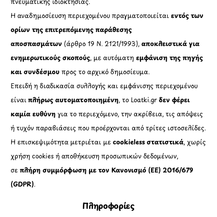
πνευματικής ιδιοκτησίας.
Η αναδημοσίευση περιεχομένου πραγματοποιείται
εντός των
ορίων της επιτρεπόμενης παράθεσης
αποσπασμάτων
(άρθρο 19 Ν. 2121/1993),
αποκλειστικά για
ενημερωτικούς σκοπούς
, με αυτόματη
εμφάνιση της πηγής
και συνδέσμου
προς το αρχικό δημοσίευμα.
Επειδή η διαδικασία συλλογής και εμφάνισης περιεχομένου
είναι
πλήρως αυτοματοποιημένη
, το Loatki.gr
δεν φέρει
καμία ευθύνη
για το περιεχόμενο, την ακρίβεια, τις απόψεις
ή τυχόν παραβιάσεις που προέρχονται από τρίτες ιστοσελίδες.
Η επισκεψιμότητα μετριέται με
cookieless στατιστικά
, χωρίς
χρήση cookies ή αποθήκευση προσωπικών δεδομένων,
σε
πλήρη συμμόρφωση με τον Κανονισμό (ΕΕ) 2016/679
(GDPR)
.
Πληροφορίες