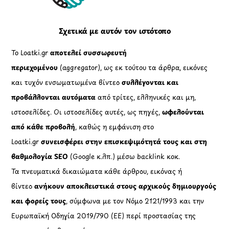
Top
Σχετικά με αυτόν τον ιστότοπο
Το Loatki.gr
αποτελεί συσσωρευτή
περιεχομένου
(aggregator), ως εκ τούτου τα άρθρα, εικόνες
και τυχόν ενσωματωμένα βίντεο
συλλέγονται και
προβάλλονται αυτόματα
από τρίτες, ελληνικές και μη,
ιστοσελίδες. Οι ιστοσελίδες αυτές, ως πηγές,
ωφελούνται
από κάθε προβολή
, καθώς η εμφάνιση στο
Loatki.gr
συνεισφέρει στην επισκεψιμότητά τους και στη
βαθμολογία SEO
(Google κ.λπ.) μέσω backlink κοκ.
Τα πνευματικά δικαιώματα κάθε άρθρου, εικόνας ή
βίντεο
ανήκουν αποκλειστικά στους αρχικούς δημιουργούς
και φορείς τους
, σύμφωνα με τον Νόμο 2121/1993 και την
Ευρωπαϊκή Οδηγία 2019/790 (ΕΕ) περί προστασίας της