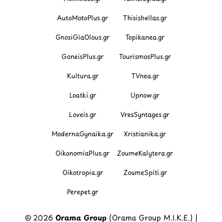
AutoMotoPlus.gr
Thisishellas.gr
GnosiGiaOlous.gr
Topikanea.gr
GoneisPlus.gr
TourismosPlus.gr
Kultura.gr
TVnea.gr
Loatki.gr
Upnow.gr
Loveis.gr
VresSyntages.gr
ModernaGynaika.gr
Xristianika.gr
OikonomiaPlus.gr
ZoumeKalytera.gr
Oikotropia.gr
ZoumeSpiti.gr
Perepet.gr
© 2026
Orama Group
(Orama Group Μ.Ι.Κ.Ε.) |