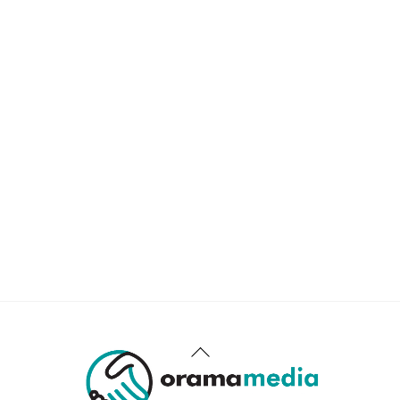
Back
To