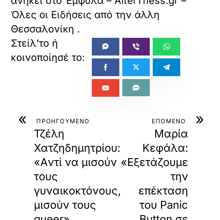
ανήκει στο
Έμφυλα – AlterThess.gr –
Όλες οι Ειδήσεις από την άλλη
Θεσσαλονίκη
.
«
»
ΠΡΟΗΓΟΥΜΕΝΟ
ΕΠΟΜΕΝΟ
Τζέλη
Μαρία
Χατζηδημητρίου:
Κεφάλα:
«Aντί να μισούν
«Εξετάζουμε
τους
την
γυναικοκτόνους,
επέκταση
μισούν τους
του Panic
queer»
Button σε