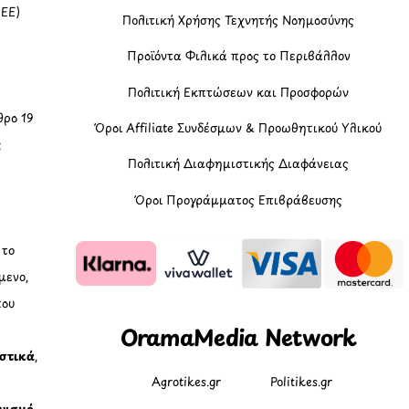
(ΕΕ)
Πολιτική Χρήσης Τεχνητής Νοημοσύνης
Προϊόντα Φιλικά προς το Περιβάλλον
Πολιτική Εκπτώσεων και Προσφορών
ρο 19
Όροι Affiliate Συνδέσμων & Προωθητικού Υλικού
ς
Πολιτική Διαφημιστικής Διαφάνειας
Όροι Προγράμματος Επιβράβευσης
, το
μενο,
που
OramaMedia Network
ιστικά
,
Agrotikes.gr
Politikes.gr
νισμό