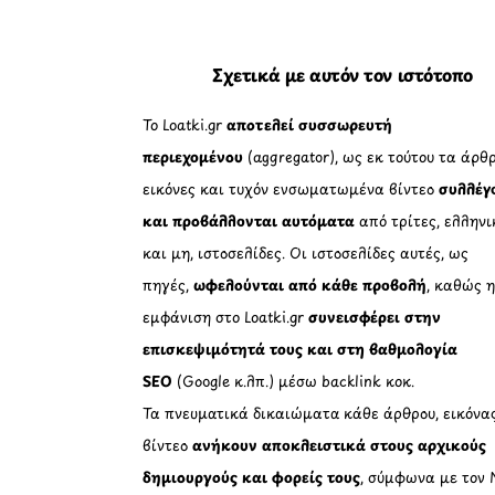
ν
σ
ω
Σχετικά με αυτόν τον ιστότοπο
μ
α
τ
Το Loatki.gr
αποτελεί συσσωρευτή
ω
περιεχομένου
(aggregator), ως εκ τούτου τα άρθρ
μ
έ
εικόνες και τυχόν ενσωματωμένα βίντεο
συλλέγ
ν
και προβάλλονται αυτόματα
από τρίτες, ελληνι
ο
π
και μη, ιστοσελίδες. Οι ιστοσελίδες αυτές, ως
ε
πηγές,
ωφελούνται από κάθε προβολή
, καθώς 
ρ
εμφάνιση στο Loatki.gr
συνεισφέρει στην
ι
ε
επισκεψιμότητά τους και στη βαθμολογία
χ
SEO
(Google κ.λπ.) μέσω backlink κοκ.
ό
μ
Τα πνευματικά δικαιώματα κάθε άρθρου, εικόνα
ε
βίντεο
ανήκουν αποκλειστικά στους αρχικούς
ν
ο
δημιουργούς και φορείς τους
, σύμφωνα με τον 
.