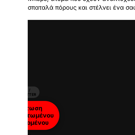
σπαταλά πόρους και στέλνει ένα σα
X /
TWITTER
Φόρτωση
ενσωματωμένου
περιεχομένου