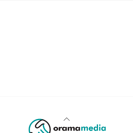
Back
To