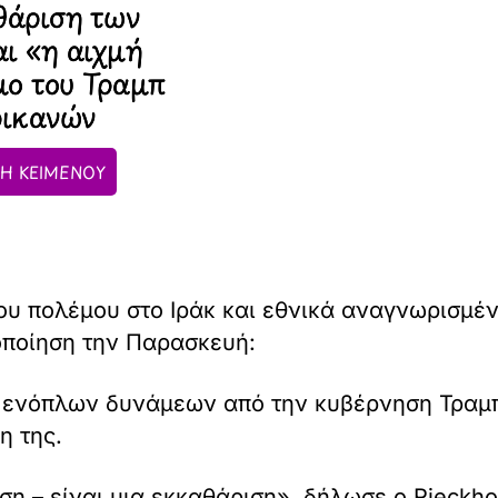
αθάριση των
αι «η αιχμή
μο του Τραμπ
ρικανών
Η ΚΕΙΜΕΝΟΥ
του πολέμου στο Ιράκ και εθνικά αναγνωρισμ
οποίηση την Παρασκευή:
ενόπλων δυνάμεων από την κυβέρνηση Τραμπ 
η της.
η – είναι μια εκκαθάριση», δήλωσε ο Rieckho