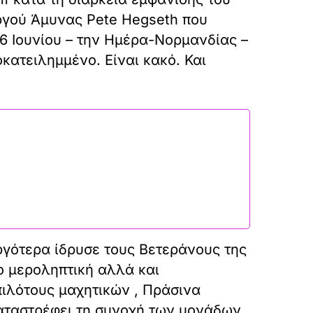
ργού Άμυνας Pete Hegseth που
6 Ιουνίου – την Ημέρα-Νορμανδίας –
κατειλημμένο. Είναι κακό. Και
αργότερα ίδρυσε τους Βετεράνους της
νο μεροληπτική αλλά και
πιλότους μαχητικών , Πράσινα
αταστρέφει τη συνοχή των μονάδων,