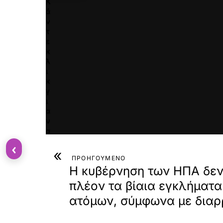
Κ
ά
ν
τ
ε
κ
λ
ι
κ
γ
ι
α
ν
α
ε
‹
«
π
ΠΡΟΗΓΟΥΜΕΝΟ
ι
Η κυβέρνηση των ΗΠΑ δε
τ
ρ
πλέον τα βίαια εγκλήματα
έ
ατόμων, σύμφωνα με δια
ψ
ε
τ