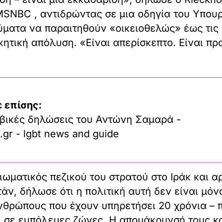
SNBC , αντιδρώντας σε μια οδηγία του Υπου
ύματα να παραιτηθούν «οικειοθελώς» έως τις 
κητική απόλυση. «Είναι απερίσκεπτο. Είναι προ
 επίσης:
βικές δηλώσεις του Αντώνη Σαμαρά -
.gr - lgbt news and guide
ιωματικός πεζικού του στρατού στο Ιράκ και 
τάν, δήλωσε ότι η πολιτική αυτή δεν είναι μό
νθρώπους που έχουν υπηρετήσει 20 χρόνια – 
ί σε εμπόλεμες ζώνες. Η απομάκρυνσή τους κ