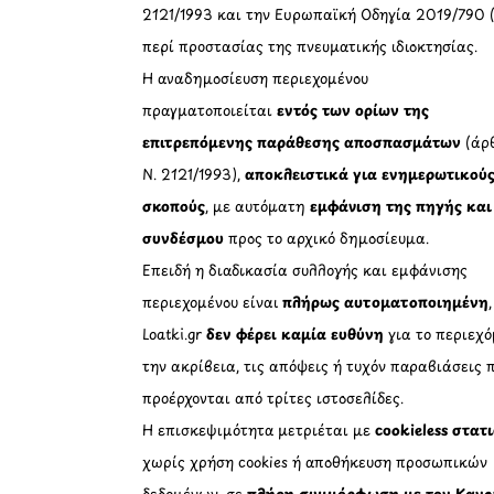
2121/1993 και την Ευρωπαϊκή Οδηγία 2019/790 
περί προστασίας της πνευματικής ιδιοκτησίας.
Η αναδημοσίευση περιεχομένου
πραγματοποιείται
εντός των ορίων της
επιτρεπόμενης παράθεσης αποσπασμάτων
(άρθ
Ν. 2121/1993),
αποκλειστικά για ενημερωτικού
σκοπούς
, με αυτόματη
εμφάνιση της πηγής και
συνδέσμου
προς το αρχικό δημοσίευμα.
Επειδή η διαδικασία συλλογής και εμφάνισης
περιεχομένου είναι
πλήρως αυτοματοποιημένη
Loatki.gr
δεν φέρει καμία ευθύνη
για το περιεχό
την ακρίβεια, τις απόψεις ή τυχόν παραβιάσεις 
προέρχονται από τρίτες ιστοσελίδες.
Η επισκεψιμότητα μετριέται με
cookieless στατ
χωρίς χρήση cookies ή αποθήκευση προσωπικών
δεδομένων, σε
πλήρη συμμόρφωση με τον Κανο