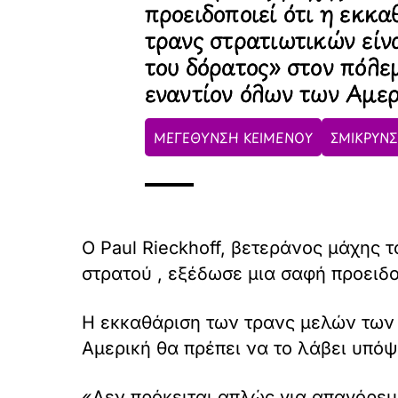
προειδοποιεί ότι η εκκ
τρανς στρατιωτικών είν
του δόρατος» στον πόλε
εναντίον όλων των Αμε
ΜΕΓΕΘΥΝΣΗ ΚΕΙΜΕΝΟΥ
ΣΜΙΚΡΥΝΣ
Ο Paul Rieckhoff, βετεράνος μάχης 
στρατού , εξέδωσε μια σαφή προειδ
Η εκκαθάριση των τρανς μελών των 
Αμερική θα πρέπει να το λάβει υπόψ
«Δεν πρόκειται απλώς για απαγόρευσ