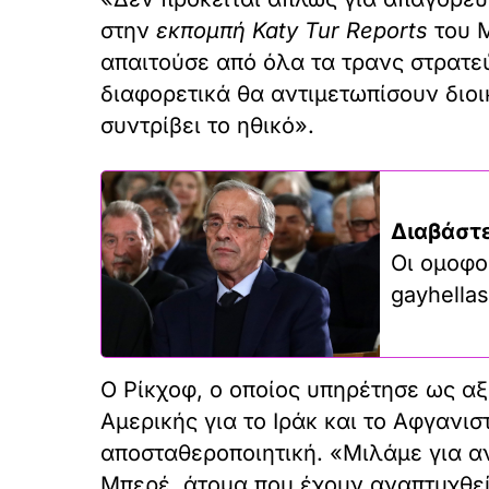
στην
εκπομπή Katy Tur Reports
του M
απαιτούσε από όλα τα τρανς στρατε
διαφορετικά θα αντιμετωπίσουν διοι
συντρίβει το ηθικό».
Διαβάστε
Οι ομοφο
gayhellas
Ο Ρίκχοφ, ο οποίος υπηρέτησε ως αξ
Αμερικής για το Ιράκ και το Αφγανισ
αποσταθεροποιητική. «Μιλάμε για α
Μπερέ, άτομα που έχουν αναπτυχθε