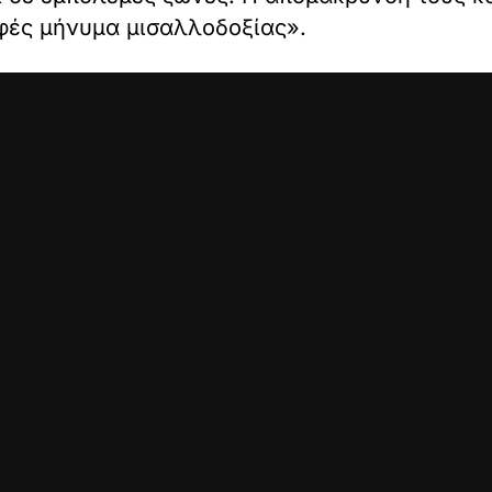
φές μήνυμα μισαλλοδοξίας».